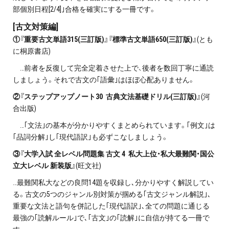
部個別日程[2/4]｣合格を確実にする一冊です。
[古文対策編]
①『重要古文単語315(三訂版)』『標準古文単語650(三訂版)』
(とも
に桐原書店)
…前者を反復して完全定着させた上で、後者を数回丁寧に通読
しましょう。それで古文の｢語彙｣はほぼ心配ありません。
②『ステップアップノート30 古典文法基礎ドリル(三訂版)』
(河
合出版)
…｢文法｣の基本が分かりやすくまとめられています。｢例文｣は
｢品詞分解｣し｢現代語訳｣も必ずこなしましょう。
③『大学入試 全レベル問題集 古文 4 私大上位・私大最難関・国公
立大レベル 新装版』
(旺文社)
…最難関私大などの良問14題を収録し､分かりやすく解説してい
る。古文の5つのジャンル別対策が掴める｢古文ジャンル解説｣､
重要な文法と語句を併記した｢現代語訳｣､全ての問題に通じる
最強の｢読解ルール｣で､｢古文｣の｢読解｣に自信が持てる一冊で