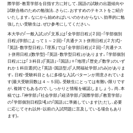
際学部・教育学部を目指す方に対して、国語の試験の出題傾向や
プライバシーポリシー
試験合格のための勉強法、さらに、おすすめのテキストをご紹介
いたします。なにから始めればいいのかわからない、効率的に勉
免責事項・著作権等
強したい受験生は、ぜひ参考にしてください。
本大学の｢一般入試｣の｢文系｣は｢全学部日程｣(２回)･｢学部個別
日程｣(学部によって１～２回)･｢共通テスト併用日程｣(２方式)･
｢英語･数学型日程｣、｢理系｣では｢全学部日程｣(２回)･｢共通テス
ト併用日程｣(数学型)･｢英語･数学型日程｣があります。｢学部個別
日程｣には｢３科目｣(｢英語｣･｢国語｣＋｢地理｣｢歴史｣｢数学｣のいず
れか１科目選択)と｢英語･国語型｣(｢人間福祉学部｣のみ)がありま
す。日程・受験科目ともに多様な入試パターンが用意されていま
プロ教師が届ける
す(最大受験回数は４～５回)。受験生にとっては有難い限りです
公式LINE＠
が、複雑でもあるので、しっかりと情報を確認しましょう。尚、本
稿では、｢神学部｣｢社会学部｣｢経済学部｣｢国際学部｣｢教育学部｣
0120-11-3967
の｢学部個別日程[2/4]｣の｢国語｣に準拠しています(ただし、必要
に応じてそれ以外･以前の入試問題に言及している場合もあり
ます)。
受付:9:30～21:30(定休:日曜・祝日)