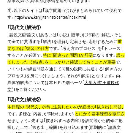
結果次第で、具体的な学習を進めていきます。
尚、以下のサイトは｢漢字問題｣だけがまとめられていて便利で
す。
http://www.kanjijiten.net/center/index.html
｢現代文｣解法①
｢論説文(評論文)｣(あるいは｢小説｣｢随筆｣)に特有の｢解法｣、そし
て全てに共通する｢解法｣を理解し定着させ、応用するために
重
要なのは｢復習｣の仕方
です。｢考え方のプロセス｣を｢トレース｣
することが必須で、
特に｢間違った問題｣が肝要
になります。
誤っ
てしまった｢分岐点｣をしっかりと確認しておくことが重要
で、
いくつもの練習問題を通じて同種の設問に共通する｢解き方の
プロセス｣を身につけましょう。それが｢解法｣となります。 尚、
具体的解法については本ＨＰの別ページ｢
大学入試”王道現代
文”
｣をご覧ください。
｢現代文｣解法②
本日程の｢現代文｣で特に注意したいのが必出の｢抜き出し問題｣
です。多様な｢内容｣が問われますが、
とにかく基本練習を徹底さ
せましょう。先ずは｢抜き出すべき内容｣を設問等から的確に把
握した上で、｢抜き出し範囲｣を絞り込みます(原則的に｢論説文｣