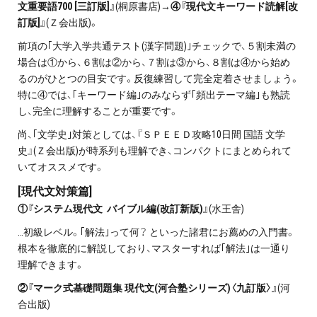
文重要語700 [三訂版]』
(桐原書店)→
④『現代文キーワード読解[改
訂版]』
(Ｚ会出版)。
前項の｢大学入学共通テスト(漢字問題)｣チェックで、５割未満の
場合は①から、６割は②から、７割は③から、８割は④から始め
るのがひとつの目安です。反復練習して完全定着させましょう。
特に④では、｢キーワード編｣のみならず｢頻出テーマ編｣も熟読
し、完全に理解することが重要です。
尚、｢文学史｣対策としては、『ＳＰＥＥＤ攻略10日間 国語 文学
史』(Ｚ会出版)が時系列も理解でき、コンパクトにまとめられて
いてオススメです。
[現代文対策篇]
①『システム現代文 バイブル編(改訂新版)』
(水王舎)
…初級レベル。｢解法｣って何？ といった諸君にお薦めの入門書。
根本を徹底的に解説しており、マスターすれば｢解法｣は一通り
理解できます。
②『マーク式基礎問題集 現代文(河合塾シリーズ)〈九訂版〉』
(河
合出版)