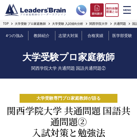
TOP
大学受験 プロ家庭教師
大学受験 入試傾向分析
関西学院大学
共通問題
国
リーダーズブレインの強み
4つの強み
教師紹介
志望大対策
合格実績
医学部受験
コース案内
大学受験プロ家庭教師
プロ教師紹介
関西学院大学 共通問題 国語共通問題②
合格実績
オンライン授業
大学受験専門プロ家庭教師が語る
無料体験授業とは
関西学院大学 共通問題 国語共
通問題②
短期フリープラン
入試対策と勉強法