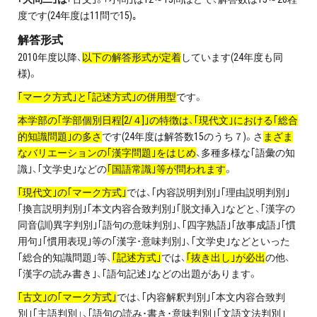
度です(24年度は11問で15)｡
解答形式
2010年度以降、
以下の解答形式が定着
しています(24年度も同
様)。
｢マーク方式｣と｢記述方式｣の併用型
です。
本学部の｢学部個別日程[2/４]｣の特徴は、｢現代文｣における｢総合
的知識問題｣の多さ
です(24年度は解答数15のうち７)。さ
まざま
なバリエーションの｢漢字問題｣をはじめ
、多種多様な｢語彙の知
識｣、｢文学史｣などの
｢国語常識｣等が問われます
。
｢現代文｣の｢マーク方式｣
では、｢内容説明判別｣｢理由説明判別｣
｢換言説明判別｣｢本文内容合致判別｣｢脱文挿入｣などと、｢漢字の
同音(訓)異字判別｣｢語句の意味判別｣、｢四字熟語｣｢故事成語｣｢慣
用句｣｢慣用表現｣等の｢漢字･意味判別｣、｢文学史｣などといった
｢総合的知識問題｣等、
｢記述方式｣
では、
｢抜き出し｣が必出
の他、
｢漢字の読み書き｣、｢語句記述｣などの出題があります。
｢古文｣の｢マーク方式｣
では、｢内容解釈判別｣｢本文内容合致判
別｣｢主語判別」、｢語句の読み･書き･意味判別｣｢文語文法判別｣