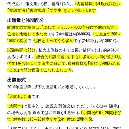
代成立の｢俳文集｣で横井也有｢鶉衣｣。
｢内容解釈｣や｢現代語訳｣、
｢文語文法｣｢古典常識｣｢文学史｣などが問われます
。
出題量と時間配分
問題文の文章量は、｢現代文｣が3000～4000字程度で他の私大上
位校と比較して少なめ
です(24年度は約3600字)。
｢古文｣は1200～
1800字程度
で、
他校と比べてやや多め
です(24年度は約1300字)。
試験時間は75分
。私大上位校の中では長い部類で比較的余裕が
あるはずです。
｢総合的知識問題｣を中心に多彩な小問が並ぶ｢現
代文｣を40分ほどで確実に解いて
、
多種多様な｢事項｣が問われる
｢古文｣は35分程度でこなしましょう
。
出題形式
2010年度以降、以下の出題形式が定着しています。
｢大問｣は２題
です。
｢大問一｣
は基本的に｢論説文(評論文)｣。ただし、｢小説｣や｢随筆｣
の場合もある(直近では20年度が｢随筆｣)。
｢小問｣が10～20問ほど
で、解答数は15～20程度です(24年度は12問で15)
｡
｢大問二｣は
｢古文｣。｢小問｣は12～15問ほどで、解答数は15～20程