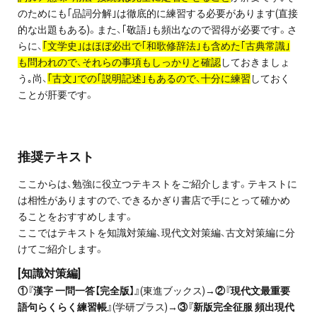
のためにも｢品詞分解｣は徹底的に練習する必要があります(直接
的な出題もある)。また、｢敬語｣も頻出なので習得が必要です。さ
らに、
｢文学史｣はほぼ必出で｢和歌修辞法｣も含めた｢古典常識｣
も問われので、それらの事項もしっかりと確認
しておきましょ
う｡尚、
｢古文｣での｢説明記述｣もあるので、十分に練習
しておく
ことが肝要です。
推奨テキスト
ここからは、勉強に役立つテキストをご紹介します。テキストに
は相性がありますので、できるかぎり書店で手にとって確かめ
ることをおすすめします。
ここではテキストを知識対策編、現代文対策編、古文対策編に分
けてご紹介します。
[知識対策編]
①『漢字 一問一答【完全版】』
(東進ブックス)→
②『現代文最重要
語句らくらく練習帳』
(学研プラス)→
③『新版完全征服 頻出現代