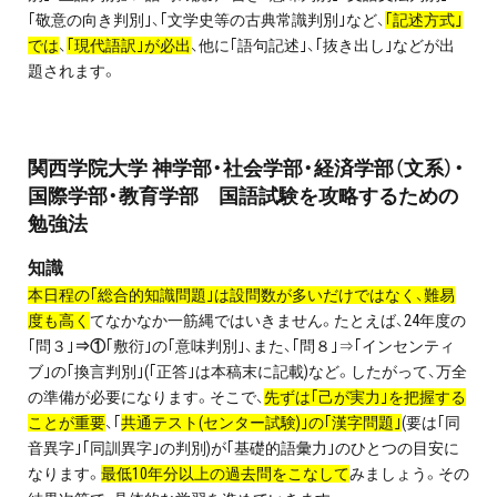
｢敬意の向き判別｣、｢文学史等の古典常識判別｣など、
｢記述方式｣
では
、
｢現代語訳｣が必出
、他に｢語句記述｣、｢抜き出し｣などが出
題されます。
関西学院大学 神学部・社会学部・経済学部（文系）・
国際学部・教育学部 国語試験を攻略するための
勉強法
知識
本日程の｢総合的知識問題｣は設問数が多いだけではなく、難易
度も高く
てなかなか一筋縄ではいきません。たとえば、24年度の
｢問３｣
⇒①
｢敷衍｣の｢意味判別｣、また、｢問８｣⇒｢インセンティ
ブ｣の｢換言判別｣(｢正答｣は本稿末に記載)など。したがって、万全
の準備が必要になります。そこで、
先ずは｢己が実力｣を把握する
ことが重要
、｢
共通テスト(センター試験)｣の｢漢字問題｣
(要は｢同
音異字｣｢同訓異字｣の判別)が｢基礎的語彙力｣のひとつの目安に
なります。
最低10年分以上の過去問をこなして
みましょう。その