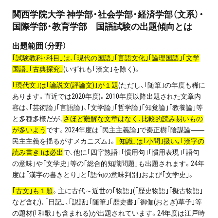
お問い合わせ・資料請求
関西学院大学 神学部・社会学部・経済学部（文系）・
国際学部・教育学部 国語試験の出題傾向とは
無料体験授業とは
出題範囲（分野）
｢試験教科･科目｣は、｢現代の国語｣｢言語文化｣｢論理国語｣｢文学
国語｣｢古典探究｣
(いずれも｢漢文｣を除く)。
｢現代文｣は｢論説文(評論文)｣が１題
(ただし、｢随筆｣の年度も稀に
あります。直近では2020年度)。2010年度以降出題された文章内
容は、｢芸術論｣｢言語論｣、｢文学論｣｢哲学論｣｢知覚論｣｢教養論｣等
と多種多様だが、
さほど難解な文章はなく、比較的読み易いもの
が多いよう
です。2024年度は｢民主主義論｣で秦正樹｢陰謀論――
民主主義を揺るがすメカニズム｣。
｢知識｣は｢小問｣扱い｡｢漢字の
読み書き｣は必出
で、他に｢四字熟語｣｢慣用句｣｢慣用表現｣｢語句
の意味｣や｢文学史｣等の｢総合的知識問題｣も出題されます。24年
度は｢漢字の書きとり｣と｢語句の意味判別｣および｢文学史｣。
｢古文｣も１題
。主に古代～近世の｢物語｣(｢歴史物語｣｢擬古物語｣
など含む)､｢日記｣、｢説話｣｢随筆｣｢歴史書｣｢御伽(おとぎ)草子｣等
の題材(｢和歌｣も含まれる)が出題されています。24年度は江戸時