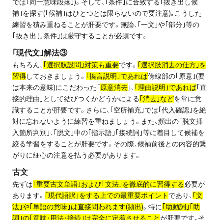
では｢同一意味段落｣)。そして、｢条件｣に合致する｢抜き出し候
補｣を探す(｢候補｣はひとつとは限らないので要注意)｡こうした
練習を積み重ねることが肝要です。無論、｢一文｣や｢部分｣等の
｢抜き出し条件｣は厳守することが必須です。
｢現代文｣解法③
もちろん、
｢選択肢設問｣対策も重要
です。
｢選択肢消去の仕方｣を
習得
しておきましょう。
｢換言説明｣であれば
傍線部の｢原意｣(要
は本来の意味)にこだわった｢
原意消去
｣、
｢理由説明｣であれば
｢直
接的理由｣として結びつくかどうかによる
｢消去｣など
を常に意
識することが肝要です。さらに、｢空所補充｣では｢代入確認｣を絶
対に忘れないように練習を重ねましょう。また、頻出の｢脱文挿
入箇所判別｣、｢脱文｣中の｢指示語｣｢接続詞｣等に着目して候補を
絞る学習をすることが肝要です。その際、候補前後との内容的繋
がりに細心の注意を払う必要があります。
古文
先ずは
｢重要古文単語｣および｢文法｣を徹底的に習得する
必要が
あります。
｢現代語訳｣をする上での最重要ポイント
であり、
｢文
法｣や｢単語の意味｣は直接問われます(頻出)
。特に
｢助動詞｣｢助
詞｣の｢意味･用法･接続｣は完全に定着させること
が肝要です｡そ