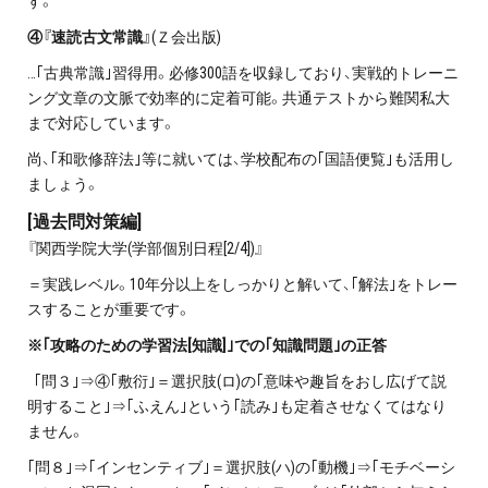
す。
④『速読古文常識』
(Ｚ会出版)
…｢古典常識｣習得用。必修300語を収録しており、実戦的トレーニ
ング文章の文脈で効率的に定着可能。共通テストから難関私大
まで対応しています。
尚、｢和歌修辞法｣等に就いては、学校配布の｢国語便覧｣も活用し
ましょう。
[過去問対策編]
『関西学院大学(学部個別日程[2/4])』
＝実践レベル。10年分以上をしっかりと解いて、｢解法｣をトレー
スすることが重要です。
※｢攻略のための学習法[知識]｣での｢知識問題｣の正答
｢問３｣⇒④｢敷衍｣＝選択肢(ロ)の｢意味や趣旨をおし広げて説
明すること｣⇒｢ふえん｣という｢読み｣も定着させなくてはなり
ません。
｢問８｣⇒｢インセンティブ｣＝選択肢(ハ)の｢動機｣⇒｢モチベーシ