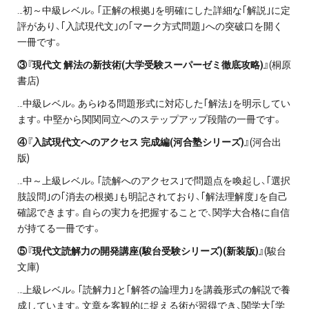
…初～中級レベル。｢正解の根拠｣を明確にした詳細な｢解説｣に定
評があり、｢入試現代文｣の｢マーク方式問題｣への突破口を開く
一冊です。
③『現代文 解法の新技術(大学受験スーパーゼミ徹底攻略)』
(桐原
書店)
…中級レベル。あらゆる問題形式に対応した｢解法｣を明示してい
ます。中堅から関関同立へのステップアップ段階の一冊です。
④『入試現代文へのアクセス 完成編(河合塾シリーズ)』
(河合出
版)
…中～上級レベル。｢読解へのアクセス｣で問題点を喚起し、｢選択
肢設問｣の｢消去の根拠｣も明記されており、｢解法理解度｣を自己
確認できます。自らの実力を把握することで、関学大合格に自信
が持てる一冊です。
⑤『現代文読解力の開発講座(駿台受験シリーズ)(新装版)』
(駿台
文庫)
…上級レベル。｢読解力｣と｢解答の論理力｣を講義形式の解説で養
成しています。文章を客観的に捉える術が習得でき、関学大｢学