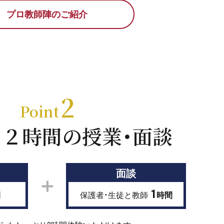
プロ教師陣のご紹介
2
Point
り２時間の
授業・面談
面談
＋
1
間
保護者・生徒と教師
時間