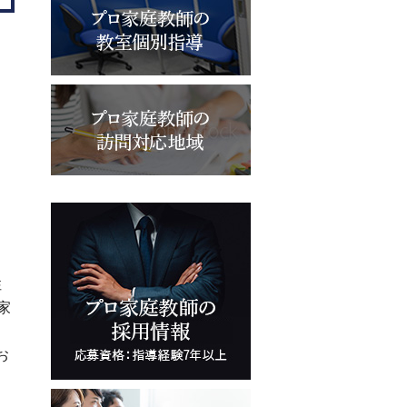
性
家
お