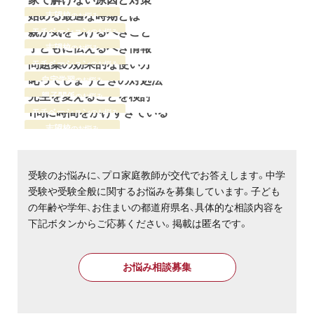
お問い合わせ・資料請求
中学受験の志望校の決め方と
始める最適な時期とは
志望校
のお悩み
中学受験をやる気にさせる！
親が気をつけるべきこと
モチベーション
のお悩み
中学受験の過去問のやり方
子どもに伝えるべき情報
無料体験授業とは
志望校
のお悩み
中学受験で親子喧嘩する？
問題集の効果的な使い方
モチベーション
のお悩み
塾の先生が合わない？
叱ってしまうときの対処法
自宅学習
のお悩み
中学受験の宿題が終わらない
先生を変えることを検討
親子関係
のお悩み
1問に時間をかけすぎている
モチベーション
のお悩み
志望校
のお悩み
受験のお悩みに、プロ家庭教師が交代でお答えします。中学
受験や受験全般に関するお悩みを募集しています。子ども
の年齢や学年、お住まいの都道府県名、具体的な相談内容を
下記ボタンからご応募ください。掲載は匿名です。
お悩み相談募集