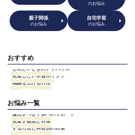
のお悩み
プライバシーポリシー
親子関係
自宅学習
免責事項・著作権等
のお悩み
のお悩み
おすすめ
中学受験に疲れた母親へ
中学受験で成績が上がらない
しんどいときのアドバイス
中学受験でやる気がない子の
見直したい学習ポイント
親子関係
のお悩み
プロ教師が届ける
成績を上げる方法
モチベーション
のお悩み
公式LINE＠
志望校
のお悩み
お悩み一覧
0120-11-3967
中学受験で共働き家庭が
中学受験の志望校を変更する
優先すべき子供へのサポート
受付:9:30～21:30(定休:日曜・祝日)
中学受験の苦手科目を克服
見直す観点と対策
親子関係
のお悩み
塾の宿題がわからない？
する方法と科目別の対策
志望校
のお悩み
中学受験はいつから準備する
家で解けない原因と対策
自宅学習
のお悩み