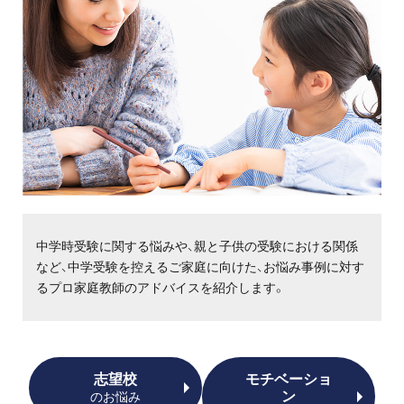
プロ家庭教師の英検®対策
費用について
お申込みの流れ
よくある質問
採用情報
中学時受験に関する悩みや、親と子供の受験における関係
など、中学受験を控えるご家庭に向けた、お悩み事例に対す
るプロ家庭教師のアドバイスを紹介します。
インフォメーション
会社概要
志望校
モチベーショ
採用情報
ン
のお悩み