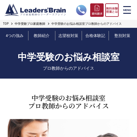
TOP
中学受験プロ家庭教師
中学受験のお悩み相談室プロ教師からのアドバイス
リーダーズブレインの強み
4つの強み
教師紹介
志望校対策
合格体験記
塾別対策
コース案内
中学受験のお悩み相談室
プロ教師紹介
プロ教師からのアドバイス
合格実績
オンライン授業
中学受験のお悩み相談室
プロ教師からのアドバイス
無料体験授業とは
短期フリープラン