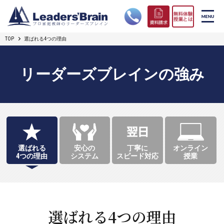
TOP
選ばれる4つの理由
リーダーズブレインの強み
コース案内
リーダーズブレインの強み
プロ教師紹介
合格実績
選ばれる
安心の
丁寧に
オンライン
オンライン授業
4つの理由
システム
スピード対応
授業
無料体験授業とは
短期フリープラン
選ばれる4つの理由