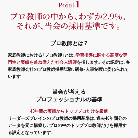
1
Point
プライバシーポリシー
プロ教師の中から、わずか2.9％。
免責事項・著作権等
それが、当会の採用基準です。
プロ教師とは？
家庭教師における「プロ教師」とは、
学習指導に関する高度な専
門性と実績を兼ね備えた社会人講師
を指します。その認定は、各
家庭教師会社のプロ教師採用試験、研修・人事制度に委ねられて
います。
プロ教師が届ける
公式LINE＠
当会が考える
プロフェッショナルの基準
0120-11-3967
40年間の実績からトッププロだけを厳選
リーダーズブレインのプロ教師の採用基準は、過去40年間分の
受付:9:30～21:30(定休:日曜・祝日)
データを元に構築し、プロの中のトッププロ教師だけを採用す
る設定となっています。