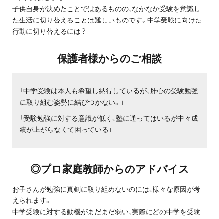
プロ家庭教師の英検®対策
子供自身が決めたことではあるものの、なかなか受験を意識し
た生活に切り替えることは難しいものです。中学受験に向けた
行動に切り替えるには？
費用について
保護者様からのご相談
お申込みの流れ
よくある質問
「中学受験は本人も希望し納得しているが、肝心の受験勉強
に取り組む姿勢に結びつかない。」
採用情報
「受験勉強に対する意識が低く、塾に通ってはいるが中々成
績が上がらなくて困っている」
インフォメーション
◎プロ家庭教師からのアドバイス
会社概要
お子さんが勉強に真剣に取り組めないのには、様々な原因が考
えられます。
採用情報
中学受験に対する動機がまだまだ弱い、実際にどの中学を受験