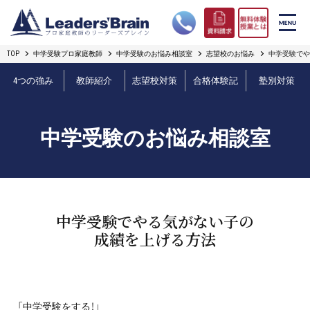
TOP
中学受験プロ家庭教師
中学受験のお悩み相談室
志望校のお悩み
中学受験でや
リーダーズブレインの強み
4つの強み
教師紹介
志望校対策
合格体験記
塾別対策
コース案内
中学受験のお悩み相談室
プロ教師紹介
合格実績
オンライン授業
中学受験でやる気がない子の
成績を上げる方法
無料体験授業とは
短期フリープラン
「中学受験をする！」