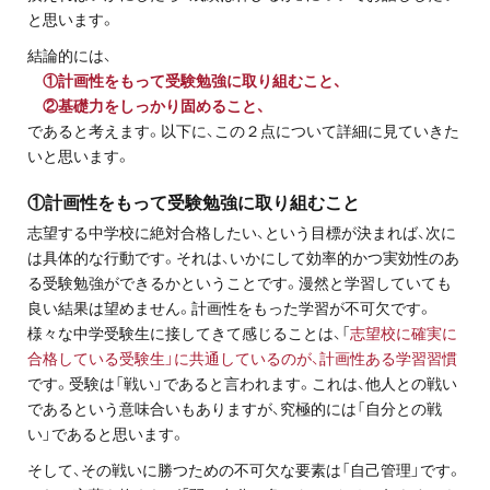
お問い合わせ・資料請求
と思います。
結論的には、
無料体験授業とは
①計画性をもって受験勉強に取り組むこと、
②基礎力をしっかり固めること、
であると考えます。以下に、この２点について詳細に見ていきた
いと思います。
①計画性をもって受験勉強に取り組むこと
志望する中学校に絶対合格したい、という目標が決まれば、次に
は具体的な行動です。それは、いかにして効率的かつ実効性のあ
る受験勉強ができるかということです。漫然と学習していても
良い結果は望めません。計画性をもった学習が不可欠です。
様々な中学受験生に接してきて感じることは、「
志望校に確実に
合格している受験生」に共通しているのが、計画性ある学習習慣
です。受験は「戦い」であると言われます。これは、他人との戦い
であるという意味合いもありますが、究極的には「自分との戦
い」であると思います。
そして、その戦いに勝つための不可欠な要素は「自己管理」です。