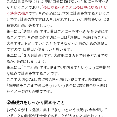
これは言葉を換えれば「弱い自分に負けない」ために何をすべき
かということであり、
「今日やるべきことは今日中にやる」とい
う決意の強さ
です。そのためには、学習に計画を立てるというこ
とです。計画の立て方は人それぞれでしょうが、理想をいえば３
種類の計画が必要でしょう。
第一には「週間計画」です。曜日ごとに何をすべきかを明確にす
ることです。その際に必ず週に一日は「調整日」を設けることが
大事です。予定していたことをできなかった時のための調整日
ですので、日曜日が望ましいと思います。
第二には「３カ月計画」です。大雑把に３カ月で何をどこまでや
るか、明確にしましょう。
第三には「半年計画」です。夏まで、年内までというように中期的
な観点で計画を立てることです。
ここで大切なのは、志望校合格へ向けた視点です。具体的には
「偏差値をここまで伸ばそう」という具合に、志望校合格へ向け
たイメージ作りが重要です。
②基礎力をしっかり固めること
お子さんが中々勉強に集中できないという状況は、今学習して
いることの理解が不十分であることが大きいと思われます。こ