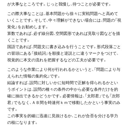
が大事なところです。じっと我慢し、待つことが必要です。
この際大事なことは、基本問題から徐々に実戦問題へと高めて
いくことです。そして、中々理解ができない場合には、問題の「視
覚化」をお勧めします。
算数であれば、必ず線分図、空間図形であれば見取り図などを描
くことです。
国語であれば、問題文に書き込みを行うことです。形式段落ごと
の冒頭にある「接続詞」を順接と逆説とに違うマークをつけて、
視覚的に本文の流れを把握するなどの工夫が必要です。
このような作業により何が行われるかというと、「問題により与
えられた情報の集約化」です。
結論すれば、設問に対しいかに短時間で正解を得られるかとい
うポイントは、設問の種々の条件の中から必要な条件だけを的
確に抽出できるかどうかです。必要情報は、「太郎君」でも「次郎
君」でもなく、ＡＢ間を時速何ｋｍで移動したかという事実のみ
です。
この事実を的確に迅速に見抜けるか、これが合否を分ける学力
の核になります。