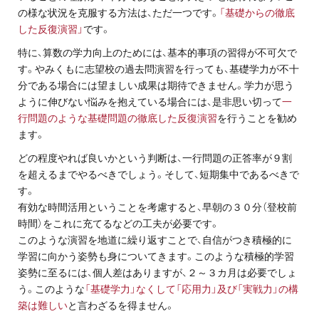
の様な状況を克服する方法は、ただ一つです。
「基礎からの徹底
した反復演習」
です。
特に、算数の学力向上のためには、基本的事項の習得が不可欠で
す。やみくもに志望校の過去問演習を行っても、基礎学力が不十
分である場合には望ましい成果は期待できません。学力が思う
ように伸びない悩みを抱えている場合には、是非思い切って
一
行問題のような基礎問題の徹底した反復演習
を行うことを勧め
ます。
どの程度やれば良いかという判断は、一行問題の正答率が９割
を超えるまでやるべきでしょう。そして、短期集中であるべきで
す。
有効な時間活用ということを考慮すると、早朝の３０分（登校前
時間）をこれに充てるなどの工夫が必要です。
このような演習を地道に繰り返すことで、自信がつき積極的に
学習に向かう姿勢も身についてきます。このような積極的学習
姿勢に至るには、個人差はありますが、２～３カ月は必要でしょ
う。このような
「基礎学力」なくして「応用力」及び「実戦力」の構
築は難しい
と言わざるを得ません。