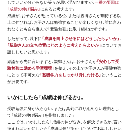
していいか分からない等々が思い浮かびますが、
一番の要因は
プライバシーポリシー
「成績の伸び悩み」
にあると考えます。
成績が、お子さんが思っている位、または親御さんが期待する以
免責事項・著作権等
上に伸びれば、お子さんは勉強することが楽しくなり、誰に言わ
れなくとも自ら進んで「受験勉強」に取り組むはずです。
したがって、以下に
「成績を向上させるにはどうしたらよいか」
、
「親御さんの立ち位置はどのように考えたらよいか」
についてお
話ししたいと思います。
結論から先に言いますと、親御さんは、お子さんが
「安心して受
験勉強に励める学習環境」
を整え、その上でお子さんが受験勉強
にとって不可欠な
「基礎学力をしっかり身に付ける」
ということ
プロ教師が届ける
が肝要です。
公式LINE＠
いかにしたら「成績は伸びるか」。
0120-11-3967
受験勉強に身が入らない、または真剣に取り組めない理由とし
受付:9:30～21:30(定休:日曜・祝日)
て「成績の伸び悩み」を指摘しました。
ここでは、いかにしたら「成績の伸び悩み」を解決できるか、言い
換えればいかにしたら「成績は伸びるか」についてお話ししたい