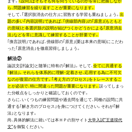
ます。
｢設問｣はそもそも何を問うているのかを常に把握しなが
ら、問題練習を繰り返すことが重要になります。
そして、｢選択肢消去の仕方｣に習熟する学習も重ねましょう。
出
題の多い｢内容説明｣であれば、｢傍線部内容｣の｢原意｣(もともと
の意味)と各選択肢の説明が結びつくかどうかによる｢原意消去
法｣などを常に意識して練習することが肝要です。
｢換言説明｣であれば、傍線部の｢原意｣(要は本来の意味)にこだわ
った｢原意消去｣を徹底習得しましょう。
解法②
論説文(評論文)と随筆に特有の｢解法｣。そして、
全てに共通する
｢解法｣。それらを体系的に理解･定着させ、応用する為に不可欠
なのが復習の仕方です。｢考え方のプロセス｣をトレースするこ
とが必須で、特に間違った問題が重要になります。
誤ってしまっ
た分岐点をしっかりと確認しておくのです。
さらに、いくつもの練習問題や過去問を通じて、同種の設問に共
通する｢解き方のプロセス｣を身につけてください。それが｢解
法｣となります。
尚、具体的解法に就いては本ＨＰの別サイト
大学入試”王道現代
文”
を御覧ください。