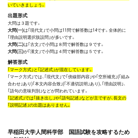
いていきましょう。
出題形式
大問は３題です。
大問(一)
は｢現代文｣で小問は11問で解答数は14です。全体的に
｢理由説明選択肢設問｣が多いです。
大問(二)
は｢古文｣で小問は８問で解答数は９です。
大問(三)
が｢漢文｣で小問は４問で解答数は５です。
解答形式
｢マーク方式｣と｢記述式｣が混在しています。
｢マーク方式｣では、｢現代文｣で｢傍線部内容｣や｢空所補充｣(｢組み
合わせ｣あり)｢本文内容合致｣(｢不適切説明｣あり)､｢理由説明｣、
｢語句の意味判別｣などが問われています。
｢記述式｣では｢抜き出し｣や｢語句記述｣などが主ですが、長文の
｢説明記述｣の出題はありません｡
早稲田大学人間科学部 国語試験を攻略するため