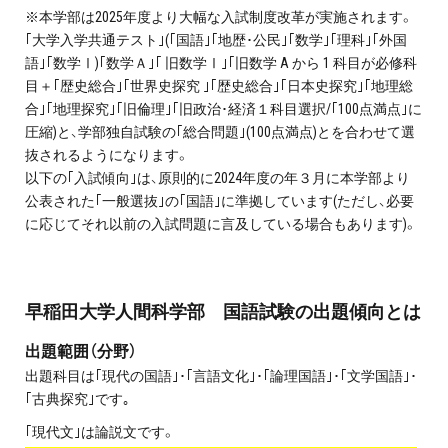
※本学部は2025年度より大幅な入試制度改革が実施されます。
プライバシーポリシー
｢大学入学共通テスト｣(｢国語｣｢地歴･公民｣｢数学｣｢理科｣｢外国
語｣｢数学Ⅰ)｢数学Ａ｣｢ 旧数学Ⅰ｣｢旧数学 A から 1 科目が必修科
免責事項・著作権等
目＋｢歴史総合｣｢世界史探究 ｣｢歴史総合｣｢日本史探究｣｢地理総
合｣｢地理探究｣｢旧倫理｣｢旧政治･経済１科目選択/｢100点満点｣に
圧縮)と、学部独自試験の｢総合問題｣(100点満点)とを合わせて選
抜されるようになります。
以下の｢入試傾向｣は、原則的に2024年度の年３月に本学部より
公表された｢一般選抜｣の｢国語｣に準拠しています(ただし、必要
に応じてそれ以前の入試問題に言及している場合もあります)。
プロ教師が届ける
公式LINE＠
早稲田大学人間科学部 国語試験の出題傾向とは
0120-11-3967
出題範囲（分野）
出題科目は｢現代の国語｣･｢言語文化｣･｢論理国語｣･｢文学国語｣･
受付:9:30～21:30(定休:日曜・祝日)
｢古典探究｣です｡
｢現代文｣は論説文です。