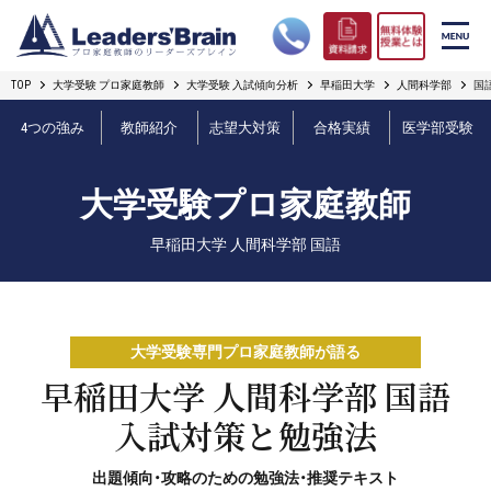
TOP
大学受験 プロ家庭教師
大学受験 入試傾向分析
早稲田大学
人間科学部
国
リーダーズブレインの強み
4つの強み
教師紹介
志望大対策
合格実績
医学部受験
コース案内
大学受験プロ家庭教師
プロ教師紹介
早稲田大学 人間科学部 国語
合格実績
オンライン授業
大学受験専門プロ家庭教師が語る
無料体験授業とは
早稲田大学 人間科学部 国語
入試対策と勉強法
短期フリープラン
出題傾向・攻略のための勉強法・推奨テキスト