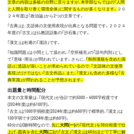
文章の内容は多岐の分野に亘りますが、本学部ならではの｢人間
お問い合わせ・資料請求
と人間を取り巻く環境全体｣に関するものが多くなります。
２０
２４年度は｢政治論｣から2つの文章です。
無料体験授業とは
｢古典｣は、文語体の文使用表現が出典となる問題です。２０２４
年度の｢古文｣は仏教説話集の｢沙石集｣です。
｢漢文｣は杜甫の｢漢詩｣です。
｢知識問題｣は小問として扱われ、｢空所補充｣の｢語句判別｣とし
て｢意味･用法｣が問われています。さらに、
｢和所漢籍を含めた国
語｣に造詣が深いことが求められているので、｢文語体の文使用
表現｣だけではない｢古文作品｣、また、｢漢文｣も含めた多様な｢古
典常識｣が問われることが予想されます。
出題量と時間配分
本文の文章量は、｢現代文｣が合計で約5000～6000字程度です
(2024年度は約6100字)。
｢古文｣は1000字弱程度(2024年度は約600字)で標準的、｢漢文｣は
100字弱です(2024年度は約60字)。
60分の試験時間なので、
先に
大問(一)
の｢現代文｣を30分程度で仕
上げ、図表を含む
大問(二)
の｢古文｣｢漢文｣は60分ほどで丁寧に解