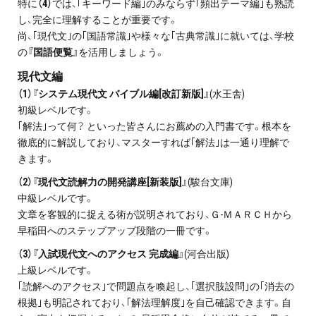
特に
（4）
では、｢キーワード編｣のみならず｢頻出テーマ編｣も熟読
し、完全に理解することが重要です。
尚、｢現代文｣の｢国語常識｣や様々な｢古典常識｣に就いては、学校
の
『国語便覧』
を活用しましょう。
現代文編
（1）『システム現代文 バイブル編[改訂新版]』
(水王舎)
初級レベルです。
｢解法｣って何？ といった皆さんにお薦めの入門書です。根本を
徹底的に解説しており、マスターすれば｢解法｣は一通り理解で
きます。
（2）『現代文読解力の開発講座[新装版]』
(駿台文庫)
中級レベルです。
文章を客観的に捉える術が説明されており、Ｇ-ＭＡＲＣＨから
早稲田へのステップアップ段階の一冊です。
（3）『入試現代文へのアクセス 完成編』
(河合出版)
上級レベルです。
｢読解へのアクセス｣で問題点を喚起し、｢選択肢設問｣の｢消去の
根拠｣も明記されており、｢解法理解度｣を自己確認できます。自