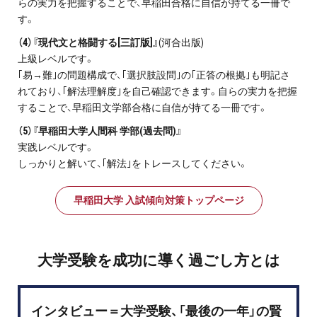
らの実力を把握することで、早稲田合格に自信が持てる一冊で
す。
（4）『現代文と格闘する[三訂版]』
(河合出版)
上級レベルです。
｢易→難｣の問題構成で、｢選択肢設問｣の｢正答の根拠｣も明記さ
れており、｢解法理解度｣を自己確認できます。自らの実力を把握
することで、早稲田文学部合格に自信が持てる一冊です。
（5）『早稲田大学人間科 学部(過去問)』
実践レベルです。
しっかりと解いて、｢解法｣をトレースしてください。
早稲田大学 入試傾向対策トップページ
大学受験を成功に導く過ごし方とは
インタビュー＝大学受験、「最後の一年」の賢