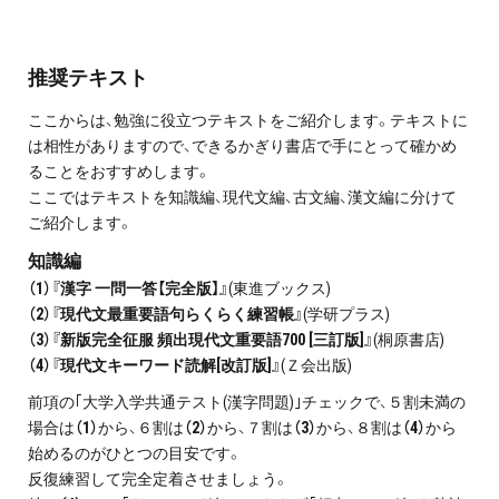
推奨テキスト
ここからは、勉強に役立つテキストをご紹介します。テキストに
は相性がありますので、できるかぎり書店で手にとって確かめ
ることをおすすめします。
ここではテキストを知識編、現代文編、古文編、漢文編に分けて
ご紹介します。
知識編
（1）『漢字 一問一答【完全版】』
(東進ブックス)
（2）『現代文最重要語句らくらく練習帳』
(学研プラス)
（3）『新版完全征服 頻出現代文重要語700 [三訂版]』
(桐原書店)
（4）『現代文キーワード読解[改訂版]』
(Ｚ会出版)
前項の｢大学入学共通テスト(漢字問題)｣チェックで、５割未満の
場合は
（1）
から、６割は
（2）
から、７割は
（3）
から、８割は
（4）
から
始めるのがひとつの目安です。
反復練習して完全定着させましょう。