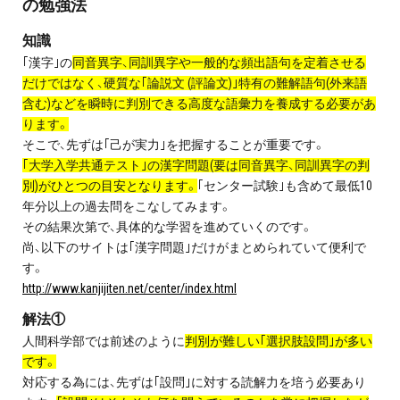
の勉強法
知識
｢漢字｣の
同音異字、同訓異字や一般的な頻出語句を定着させる
だけではなく、硬質な｢論説文 (評論文)｣特有の難解語句(外来語
含む)などを瞬時に判別できる高度な語彙力を養成する必要があ
ります。
そこで、先ずは｢己が実力｣を把握することが重要です。
｢大学入学共通テスト｣の漢字問題(要は同音異字、同訓異字の判
別)がひとつの目安となります。
｢センター試験｣も含めて最低10
年分以上の過去問をこなしてみます。
その結果次第で、具体的な学習を進めていくのです。
尚、以下のサイトは｢漢字問題｣だけがまとめられていて便利で
す。
http://www.kanjijiten.net/center/index.html
解法①
人間科学部では前述のように
判別が難しい｢選択肢設問｣が多い
です。
対応する為には、先ずは｢設問｣に対する読解力を培う必要あり