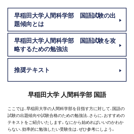
プロ家庭教師の英検®対策
早稲田大学人間科学部 国語試験の出
費用について
題傾向とは
お申込みの流れ
早稲田大学人間科学部 国語試験を攻
略するための勉強法
よくある質問
推奨テキスト
採用情報
早稲田大学 人間科学部 国語
インフォメーション
ここでは、早稲田大学の人間科学部を目指す方に対して、国語の
会社概要
試験の出題傾向や試験合格のための勉強法、さらに、おすすめの
テキストをご紹介いたします。なにから始めればいいのかわか
採用情報
らない、効率的に勉強したい受験生は、ぜひ参考にしよう。