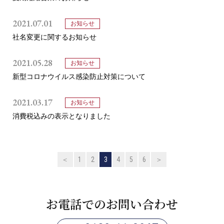
プライバシーポリシー
2021.07.01
お知らせ
免責事項・著作権等
社名変更に関するお知らせ
2021.05.28
お知らせ
新型コロナウイルス感染防止対策について
2021.03.17
お知らせ
消費税込みの表示となりました
プロ教師が届ける
公式LINE＠
＜
1
2
3
4
5
6
＞
0120-11-3967
受付:9:30～21:30(定休:日曜・祝日)
お電話でのお問い合わせ