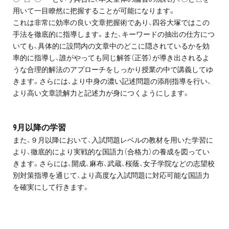
用いて一目瞭然に把握することが可能になります。
これは非常に効率の良い文章把握術であり、四谷大塚ではこの
手法を徹底的に指導します。また、キーワードの抽出の仕方につ
いても、具体的に設問内の文章中のどこに隠されているかを効
率的に指導し、誰がやっても同じ解答（正答）が導き出されるよ
うな合理的解法のアプローチをしっかり授業の中で講義してゆ
きます。さらには、より中身の濃い記述問題の添削指導を行い、
より高い文章読解力と記述力が身につくようにします。
9月以降の学習
また、９月以降において、入試問題レベルの教材を用いた学習に
より、徹底的により実戦的な国語力（合格力）の養成を図ってい
きます。さらには、開成、麻布、武蔵、桜蔭、女子学院などの志望校
別対策指導を通じて、より高度な入試問題に対応可能な国語力
を確実にして行きます。