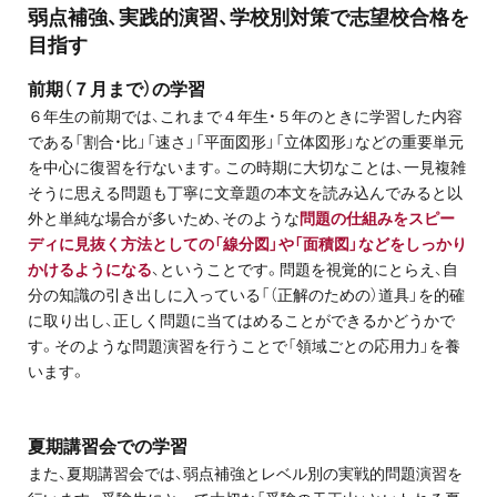
お問い合わせ・資料請求
弱点補強、実践的演習、学校別対策で志望校合格を
目指す
無料体験授業とは
前期（７月まで）の学習
６年生の前期では、これまで４年生・５年のときに学習した内容
である「割合・比」「速さ」「平面図形」「立体図形」などの重要単元
を中心に復習を行ないます。この時期に大切なことは、一見複雑
そうに思える問題も丁寧に文章題の本文を読み込んでみると以
外と単純な場合が多いため、そのような
問題の仕組みをスピー
ディに見抜く方法としての「線分図」や「面積図」などをしっかり
かけるようになる
、ということです。問題を視覚的にとらえ、自
分の知識の引き出しに入っている「（正解のための）道具」を的確
に取り出し、正しく問題に当てはめることができるかどうかで
す。そのような問題演習を行うことで「領域ごとの応用力」を養
います。
夏期講習会での学習
また、夏期講習会では、弱点補強とレベル別の実戦的問題演習を