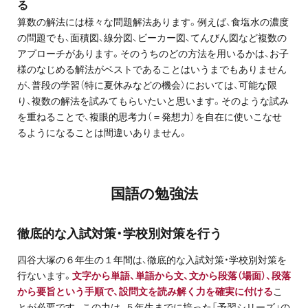
る
算数の解法には様々な問題解法あります。例えば、食塩水の濃度
の問題でも、面積図、線分図、ビーカー図、てんびん図など複数の
アプローチがあります。そのうちのどの方法を用いるかは、お子
様のなじめる解法がベストであることはいうまでもありません
が、普段の学習（特に夏休みなどの機会）においては、可能な限
り、複数の解法を試みてもらいたいと思います。そのような試み
を重ねることで、複眼的思考力（＝発想力）を自在に使いこなせ
るようになることは間違いありません。
国語の勉強法
徹底的な入試対策・学校別対策を行う
四谷大塚の６年生の１年間は、徹底的な入試対策・学校別対策を
行ないます。
文字から単語、単語から文、文から段落（場面）、段落
から要旨という手順で、設問文を読み解く力を確実に付ける
こ
とが必要です。この力は、５年生までに培った「予習シリーズ」の