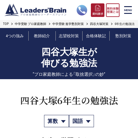
TOP
中学受験 プロ家庭教師
中学受験 進学塾別対策
四谷大塚対策
6年生の勉強法
リーダーズブレインの強み
4つの強み
教師紹介
志望校対策
合格体験記
塾別対策
コース案内
四谷大塚生が
プロ教師紹介
伸びる勉強法
“プロ家庭教師による「取捨選択」の妙”
合格実績
オンライン授業
四谷大塚6年生の勉強法
無料体験授業とは
算数
国語
短期フリープラン