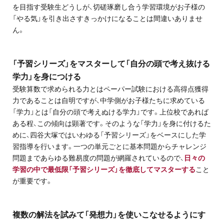
を目指す受験生どうしが、切磋琢磨し合う学習環境がお子様の
「やる気」を引き出さすきっかけになることは間違いありませ
ん。
「予習シリーズ」をマスターして「自分の頭で考え抜ける
学力」を身につける
受験算数で求められる力とはペーパー試験における高得点獲得
力であることは自明ですが、中学側がお子様たちに求めている
「学力」とは「自分の頭で考えぬける学力」です。上位校であれば
ある程、この傾向は顕著です。そのような「学力」を身に付けるた
めに、四谷大塚ではいわゆる「予習シリーズ」をベースにした学
習指導を行います。一つの単元ごとに基本問題からチャレンジ
問題まであらゆる難易度の問題が網羅されているので、
日々の
学習の中で最低限「予習シリーズ」を徹底してマスターする
こと
が重要です。
複数の解法を試みて「発想力」を使いこなせるようにす