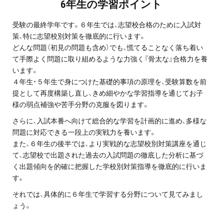
6年生の学習ポイント
プロ家庭教師の英検®対策
受験の最終学年です。６年生では、志望校合格のために入試対
費用について
策、特に志望校別対策を徹底的に行います。
どんな問題（初見の問題も含め）でも、慌てることなく落ち着い
て手際よく問題に取り組めるような力強く『骨太な』合格力を養
お申込みの流れ
います。
４年生・５年生で身につけた基礎的事項の原理を、受験算数を前
よくある質問
提として再度構築し直し、きめ細やかな学習指導を通じてお子
様の弱点補強や苦手分野の克服を図ります。
採用情報
さらに、入試本番へ向けて総合的な学習を計画的に進め、多様な
問題に対応できる一段上の実戦力を養います。
また、６年生の後半では、より実戦的な志望校別対策講座を通じ
て、志望校で出題された過去の入試問題の徹底した分析に基づ
く出題傾向を的確に把握した学校別対策指導を徹底的に行いま
インフォメーション
す。
会社概要
それでは、具体的に６年生で学習する分野について見てみまし
ょう。
採用情報