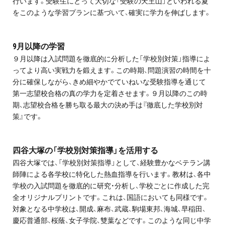
行います。受験生にとって大切な「受験の天王山」といわれる夏
をこのような学習プランに基づいて、確実に学力を伸ばします。
9月以降の学習
９月以降は入試問題を徹底的に分析した「学校別対策」指導によ
ってより高い実戦力を鍛えます。この時期、問題演習の時間を十
分に確保しながら、きめ細やかでていねいな受験指導を通じて
第一志望校合格の真の学力を定着させます。９月以降のこの時
期、志望校合格を勝ち取る最大の決め手は『徹底した学校別対
策』です。
四谷大塚の「学校別対策指導」を活用する
四谷大塚では、「学校別対策指導」として、経験豊かなベテラン講
師陣による各学校に特化した熱血指導を行います。教材は、各中
学校の入試問題を徹底的に研究・分析し、学校ごとに作成した完
全オリジナルプリントです。これは、国語においても同様です。
対象となる中学校は、開成、麻布、武蔵、駒場東邦、海城、早稲田、
慶応普通部、桜蔭、女子学院、雙葉などです。このような同じ中学