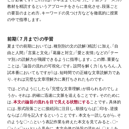
教材を精読するというアプローチをさらに進化させ、段落ごと
の要旨のまとめ方、キーワードの見つけ方などを徹底的に授業
の中で指導します。
前期（７月まで）の学習
夏までの前期においては、種別別の文の読解（精読）に加え、「自
由と人間」「言葉と文化」「葛藤と対立」「愛と友情」などの「テー
マ別」の読解力が飛躍できるように指導します。この際、重要な
ことは、「論旨の流れの可視化」です。設問を解く力（もちろん、入
試本番においてもですが）は、短時間での正確な文章読解力であ
り、それは完璧な文章理解力に裏打ちされたものです。
では、どのようにしたら「完璧な文章理解」が得られるのでしょ
うか。それは、的確に迅速に文脈を追えることです。そのために
は、
本文の論旨の流れを目で見える状態にする
ことです。具体的
には、形式段落ごとに接続詞に注目し、順接ならば〇印を、逆接
ならば△印を記入するということです。本文を一読しながら、そ
のような〇・△という表記作業を終えた本文を見てみると、〇・
〇・△・〇・・・という具合に、本文全体の論旨の流れが、〇と△を