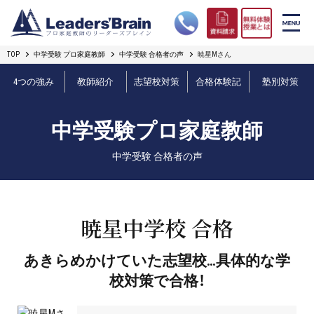
TOP
中学受験 プロ家庭教師
中学受験 合格者の声
暁星Mさん
リーダーズブレインの強み
4つの強み
教師紹介
志望校対策
合格体験記
塾別対策
コース案内
中学受験プロ家庭教師
プロ教師紹介
中学受験 合格者の声
合格実績
オンライン授業
暁星中学校 合格
無料体験授業とは
あきらめかけていた志望校…具体的な学
校対策で合格！
短期フリープラン