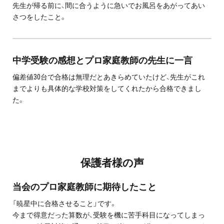
先生が帰る前に、間に合うように急いでお風呂をあがってあい
プライバシーポリシー
さつをしたこと。
免責事項・著作権等
中学受験の感想とプロ家庭教師の先生に一言
偏差値30台で合格は無理だとあきらめていたけど、先生がこれ
までよりも具体的な学校対策をしてくれたから合格できまし
た。
プロ教師が届ける
公式LINE＠
保護者様の声
0120-11-3967
当会のプロ家庭教師に期待したこと
受付:9:30～21:30(定休:日曜・祝日)
「暁星中に合格させること」です。
今まで得意だった算数が、受験を機に苦手科目になってしまっ