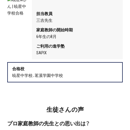
プロ家庭教師の英検®対策
担当教員
費用について
三吉先生
家庭教師の開始時期
お申込みの流れ
6年生の8月
ご利用の進学塾
よくある質問
SAPIX
採用情報
合格校
暁星中学校、茗溪学園中学校
インフォメーション
生徒さんの声
会社概要
プロ家庭教師の先生との思い出は？
採用情報