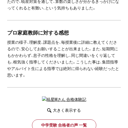
たので、暁星対策を通して、算数の楽しさが分かるきっかけにな
お問い合わせ・資料請求
ってくれると有難い、という気持ちもありました。
無料体験授業とは
プロ家庭教師に対する感想
授業の様子、理解度、課題点を、毎授業後に詳細に教えてくださ
るので、安心してお願いすることが出来ました。また、短期間に
もかかわらず、息子の性格を理解し、同じ間違いをくり返して
も、根気強く指導してくださいました。こうした事は、集団指導
やアルバイト生による指導では絶対に得られない経験だったと
思います。
大きく表示する
中学受験 合格者の声 一覧