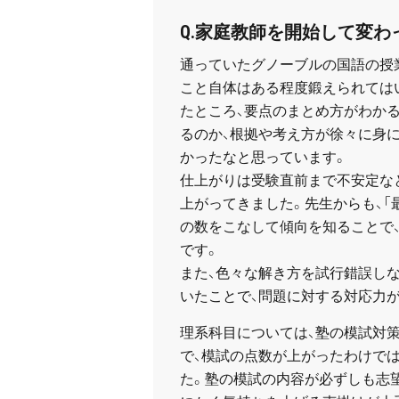
Q.家庭教師を開始して変わ
通っていたグノーブルの国語の授
こと自体はある程度鍛えられては
たところ、要点のまとめ方がわか
るのか、根拠や考え方が徐々に身
かったなと思っています。
仕上がりは受験直前まで不安定な
上がってきました。先生からも、「
の数をこなして傾向を知ることで
です。
また、色々な解き方を試行錯誤し
いたことで、問題に対する対応力
理系科目については、塾の模試対
で、模試の点数が上がったわけで
た。塾の模試の内容が必ずしも志