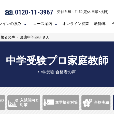
0120-11-3967
0120-11-3967
受付:9:30～21:30(定休:日曜・祝日)
受付:9:30～21:30(定休:日曜・祝日)
レインの強み
レインの強み
コース案内
コース案内
オンライン授業
オンライン授業
教師陣
教師陣
合格者の声
慶應中等部K.Hさん
中学受験プロ家庭教師
中学受験 合格者の声
の
入試傾向と
進学塾別対策
合格実績
対策