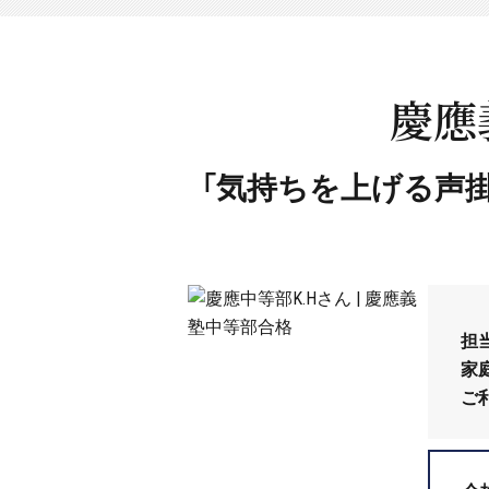
慶應
「気持ちを上げる声
担
家
ご