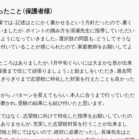
ったこと（保護者様）
業では、記述はとにかく書かせるという方針だったので、書く
いましたが、ポイントの掴み方を清瀬先生に指導していただい
るようになっていきました。選択肢の問題も、どうしてそうな
に付いていることが感じられたので、家庭教師をお願いしてよ
ところはありましたが、1月中旬ぐらいには大まかな形が出来
最後まで信じて頑張りましょう」と励ましをいただき、過去問
、ぎりぎりまで志望校に特化した対策を行えたことも良かった
ながら、パターンを変えてもらい、本人に合うまで行っていただ
が磨かれ、受験の結果にも結び付いたと思います。
策ではなく、志望校に向けて特化した指導をお願いしていたの
はありませんが、充実した志望校対策を行うことが出来まし
望校と同じではないので、絶対に必要だったし、長塚先生はと