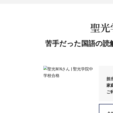
聖光
苦手だった国語の読
担
家
ご