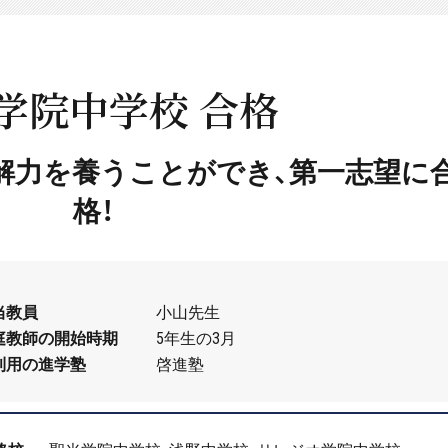
学院中学校 合格
解力を養うことができ、第一志望に
格！
当教員
小山先生
庭教師の開始時期
5年生の3月
利用の進学塾
啓進塾