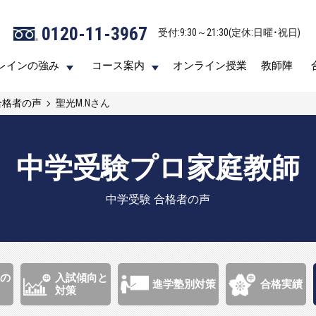
0120-11-3967
0120-11-3967
受付:9:30～21:30(定休:日曜・祝日)
受付:9:30～21:30(定休:日曜・祝日)
レインの強み
レインの強み
コース案内
コース案内
オンライン授業
オンライン授業
教師陣
教師陣
合格者の声
聖光M.Nさん
中学受験プロ家庭教師
中学受験 合格者の声
の
入試傾向と
進学塾別対策
合格実績
対策