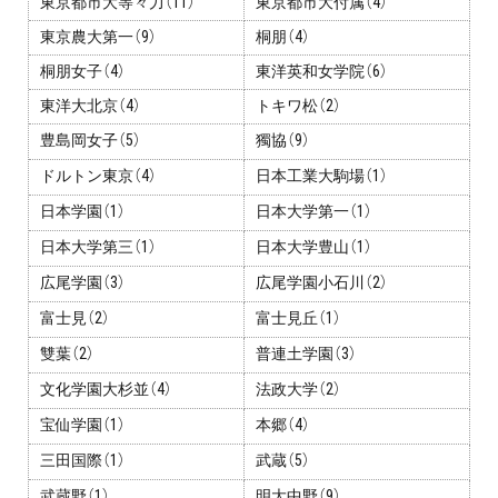
東京都市大等々力（11）
東京都市大付属（4）
東京農大第一（9）
桐朋（4）
桐朋女子（4）
東洋英和女学院（6）
東洋大北京（4）
トキワ松（2）
豊島岡女子（5）
獨協（9）
ドルトン東京（4）
日本工業大駒場（1）
日本学園（1）
日本大学第一（1）
日本大学第三（1）
日本大学豊山（1）
広尾学園（3）
広尾学園小石川（2）
富士見（2）
富士見丘（1）
雙葉（2）
普連土学園（3）
文化学園大杉並（4）
法政大学（2）
宝仙学園（1）
本郷（4）
三田国際（1）
武蔵（5）
武蔵野（1）
明大中野（9）