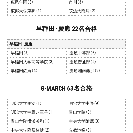
広尾学園（3）
市川（8）
プライバシーポリシー
東邦大学東邦（9）
筑波大附属（2）
免責事項・著作権等
早稲田・慶應 22名合格
早稲田・慶應
早稲田（3）
慶應中等部（6）
早稲田大学高等学院（3）
慶應普通部（4）
早稲田佐賀（4）
慶應湘南藤沢（2）
プロ教師が届ける
公式LINE＠
G-MARCH 63名合格
0120-11-3967
明治大学明治（1）
明治大学中野（9）
明治大学中野八王子（1）
青山学院（5）
受付:9:30～21:30(定休:日曜・祝日)
青山学院横浜英和（1）
中央大学附属（3）
中央大学附属横浜（2）
立教池袋（3）