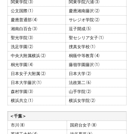
関東学院（3）
関東学院六浦（3）
公文国際（1）
慶應湘南藤沢（2）
慶應普通部（4）
サレジオ学院（2）
湘南白百合（3）
逗子開成（5）
聖光学院（3）
聖セシリア女子（1）
洗足学園（2）
捜真女学校（1）
中央大附属横浜（2）
桐蔭中等教育（4）
桐光学園（4）
藤嶺学園藤沢（1）
日本女子大附属（2）
日本大学（2）
日本大学藤沢（1）
法政第二（6）
森村学園（3）
山手学院（2）
横浜共立（1）
横浜女学院（2）
＜千葉＞
市川（8）
国府台女子（8）