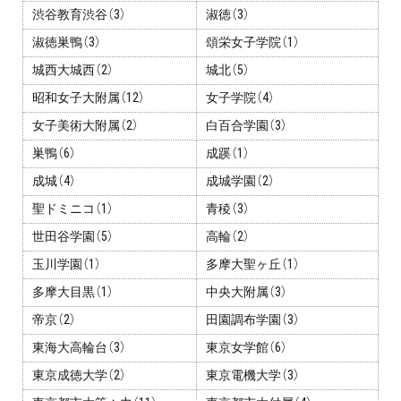
渋谷教育渋谷（3）
淑徳（3）
淑徳巣鴨（3）
頌栄女子学院（1）
城西大城西（2）
城北（5）
昭和女子大附属（12）
女子学院（4）
女子美術大附属（2）
白百合学園（3）
巣鴨（6）
成蹊（1）
成城（4）
成城学園（2）
聖ドミニコ（1）
青稜（3）
世田谷学園（5）
高輪（2）
玉川学園（1）
多摩大聖ヶ丘（1）
多摩大目黒（1）
中央大附属（3）
帝京（2）
田園調布学園（3）
東海大高輪台（3）
東京女学館（6）
東京成徳大学（2）
東京電機大学（3）