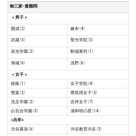
プロ家庭教師の英検®対策
御三家・最難関
＜男子＞
費用について
開成（2）
麻布（4）
お申込みの流れ
武蔵（5）
聖光学院（3）
栄光学園（2）
駒場東邦（1）
よくある質問
海城（6）
浅野（6）
採用情報
＜女子＞
桜蔭（1）
女子学院（4）
雙葉（2）
豊島岡女子（5）
洗足学園（2）
吉祥女子（7）
インフォメーション
白百合学園（3）
浦和明の星（14）
会社概要
<共学>
渋谷幕張（6）
渋谷教育渋谷（3）
採用情報