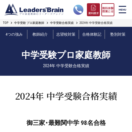
TOP
中学受験 プロ家庭教師
中学受験合格実績
2024年 中学受験合格実績
リーダーズブレインの強み
4つの強み
教師紹介
志望校対策
合格体験記
塾別対策
コース案内
中学受験プロ家庭教師
プロ教師紹介
2024年 中学受験合格実績
合格実績
オンライン授業
2024年 中学受験合格実績
無料体験授業とは
短期フリープラン
御三家・最難関中学 98名合格