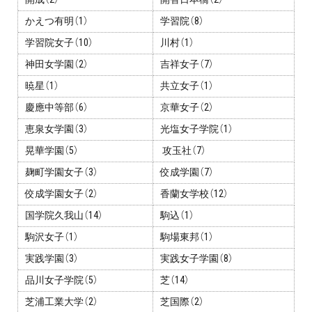
かえつ有明（1）
学習院（8）
学習院女子（10）
川村（1）
神田女学園（2）
吉祥女子（7）
暁星（1）
共立女子（1）
慶應中等部（6）
京華女子（2）
恵泉女学園（3）
光塩女子学院（1）
晃華学園（5）
攻玉社（7）
麹町学園女子（3）
佼成学園（7）
佼成学園女子（2）
香蘭女学校（12）
国学院久我山（14）
駒込（1）
駒沢女子（1）
駒場東邦（1）
実践学園（3）
実践女子学園（8）
品川女子学院（5）
芝（14）
芝浦工業大学（2）
芝国際（2）