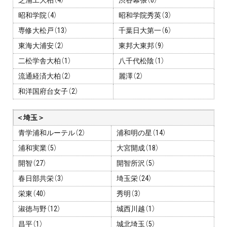
芝浦工大柏（4）
渋谷幕張（6）
昭和学院（4）
昭和学院秀英（3）
専修大松戸（13）
千葉日大第一（6）
東海大浦安（2）
東邦大東邦（9）
二松学舎大柏（1）
八千代松陰（1）
流通経済大柏（2）
麗澤（2）
和洋国府台女子（2）
＜埼玉＞
青学浦和ルーテル（2）
浦和明の星（14）
浦和実業（5）
大宮開成（18）
開智（27）
開智所沢（5）
春日部共栄（3）
埼玉栄（24）
栄東（40）
秀明（3）
淑徳与野（12）
城西川越（1）
昌平（1）
城北埼玉（5）