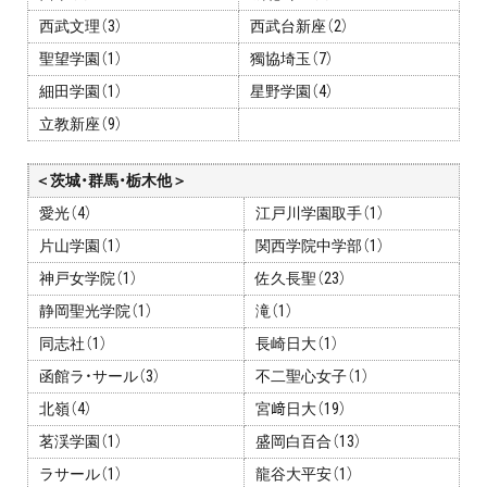
西武文理（3）
西武台新座（2）
聖望学園（1）
獨協埼玉（7）
細田学園（1）
星野学園（4）
立教新座（9）
＜茨城・群馬・栃木他＞
愛光（4）
江戸川学園取手（1）
片山学園（1）
関西学院中学部（1）
神戸女学院（1）
佐久長聖（23）
静岡聖光学院（1）
滝（1）
同志社（1）
長崎日大（1）
函館ラ・サール（3）
不二聖心女子（1）
北嶺（4）
宮﨑日大（19）
茗渓学園（1）
盛岡白百合（13）
ラサール（1）
龍谷大平安（1）