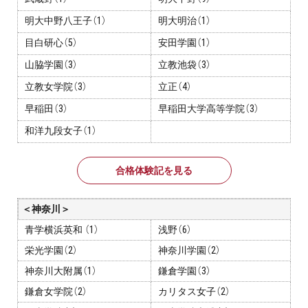
明大中野八王子（1）
明大明治（1）
目白研心（5）
安田学園（1）
山脇学園（3）
立教池袋（3）
立教女学院（3）
立正（4）
早稲田（3）
早稲田大学高等学院（3）
和洋九段女子（1）
合格体験記を見る
＜神奈川＞
青学横浜英和 （1）
浅野（6）
栄光学園（2）
神奈川学園（2）
神奈川大附属（1）
鎌倉学園（3）
鎌倉女学院（2）
カリタス女子（2）