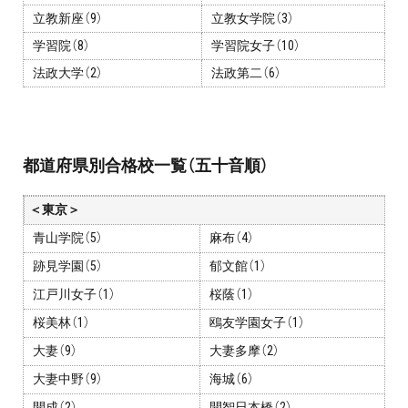
お問い合わせ・資料請求
立教新座（9）
立教女学院（3）
学習院（8）
学習院女子（10）
無料体験授業とは
法政大学（2）
法政第二（6）
都道府県別合格校一覧（五十音順）
＜東京＞
青山学院（5）
麻布（4）
跡見学園（5）
郁文館（1）
江戸川女子（1）
桜蔭（1）
桜美林（1）
鴎友学園女子（1）
大妻（9）
大妻多摩（2）
大妻中野（9）
海城（6）
開成（2）
開智日本橋（2）