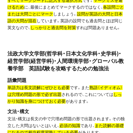
すべてマークシートに記入する選択方式
です。
マークミスを避
けるため
に、最後にまとめてマークするのではなく、
各設問ごと
または大問ごとにマーク
しましょう。
設問が英語の大問と日本
語の大問が混在
しています。英語の設問でも過去問とほぼ同じ
英文なので、
しっかりと過去問を対策
すれば問題ありません。
法政大学文学部(哲学科・日本文化学科・史学科)・
経営学部(経営学科)・人間環境学部・グローバル教
養学部 英語試験を攻略するための勉強法
語彙問題
単語力は長文読解にぜひとも必要
です。また
熟語（イディオム）
は穴埋め問題の形で必ず出題
されるので、これについては
しっ
かり知識を身につけておく必要
があります。
文法・構文
文法・構文は長文の中で穴埋め問題の形で出題されます。その独
立した大問はないとはいえ、
必須の知識
であり、
また読解の基礎
になるので相当程度習熟している必要
があります。