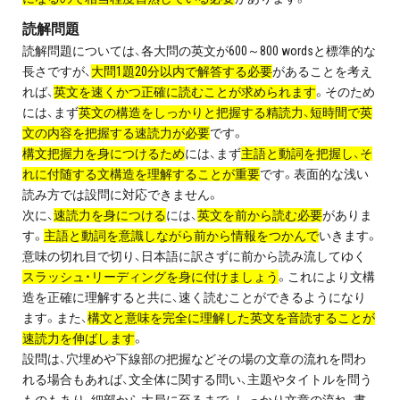
読解問題
読解問題については、各大問の英文が600～800 wordsと標準的な
長さですが、
大問1題20分以内で解答する必要
があることを考え
れば、
英文を速くかつ正確に読むことが求められます
。そのため
には、まず
英文の構造をしっかりと把握する精読力、短時間で英
文の内容を把握する速読力が必要
です。
構文把握力を身につけるため
には、まず
主語と動詞を把握し、そ
れに付随する文構造を理解することが重要
です。表面的な浅い
読み方では設問に対応できません。
次に、
速読力を身につける
には、
英文を前から読む必要
がありま
す。
主語と動詞を意識しながら前から情報をつかんで
いきます。
意味の切れ目で切り、日本語に訳さずに前から読み流してゆく
スラッシュ・リーディングを身に付けましょう
。これにより文構
造を正確に理解すると共に、速く読むことができるようになり
ます。また、
構文と意味を完全に理解した英文を音読することが
速読力を伸ばします
。
設問は、穴埋めや下線部の把握などその場の文章の流れを問わ
れる場合もあれば、文全体に関する問い、主題やタイトルを問う