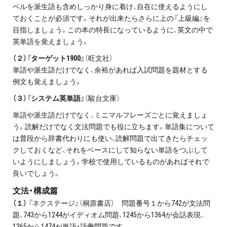
ベルを派生語も含めしっかり身に着け、自在に使えるようにし
ておくことが必須です。それが出来たらさらに上の『上級編』を
目指しましょう。この本の特長になっているように、英文の中で
英単語を覚えましょう。
（２）『ターゲット1900』
（旺文社）
単語や派生語だけでなく、余裕があれば入試問題を題材とする
例文も覚えましょう。
（３）『システム英単語』
（駿台文庫）
単語や派生語だけでなく、ミニマルフレーズごとに覚えましょ
う。読解だけでなく文法問題でも役に立ちます。単語集について
は普段から辞書代わりにも使い、読解問題で出てきたらチェッ
クしておくなど、それをベースにして知らない単語をつぶして
いようにしましょう。学校で使用しているものがあればそれで
良いでしょう。
文法・構成篇
（１）
『ネクステージ』（桐原書店） 問題番号１から742が文法問
題、743から1244がイディオム問題、1245から1364が会話表現、
1365から1474が単語・語彙問題です。