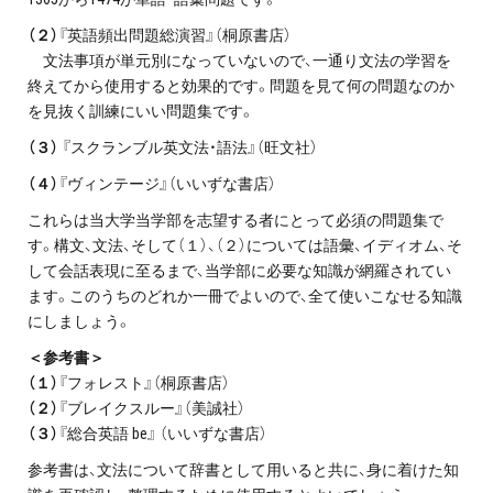
（２）
『英語頻出問題総演習』（桐原書店）
文法事項が単元別になっていないので、一通り文法の学習を
終えてから使用すると効果的です。問題を見て何の問題なのか
を見抜く訓練にいい問題集です。
（３）
『スクランブル英文法・語法』（旺文社）
（４）
『ヴィンテージ』（いいずな書店）
これらは当大学当学部を志望する者にとって必須の問題集で
す。構文、文法、そして（１）、（２）については語彙、イディオム、そ
して会話表現に至るまで、当学部に必要な知識が網羅されてい
ます。このうちのどれか一冊でよいので、全て使いこなせる知識
にしましょう。
＜参考書＞
（１）
『フォレスト』（桐原書店）
（２）
『ブレイクスルー』（美誠社）
（３）
『総合英語 be』 （いいずな書店）
参考書は、文法について辞書として用いると共に、身に着けた知