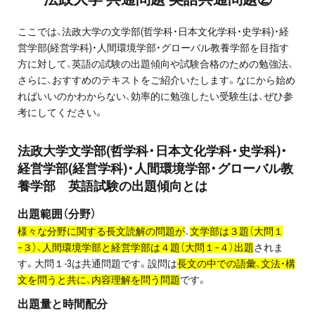
プライバシーポリシー
ここでは、法政大学の文学部(哲学科・日本文化学科・史学科)・経
営学部(経営学科)・人間環境学部・グローバル教養学部を目指す
免責事項・著作権等
方に対して、英語の試験の出題傾向や試験合格のための勉強法、
さらに、おすすめのテキストをご紹介いたします。なにから始め
ればいいのかわからない、効率的に勉強したい受験生は、ぜひ参
考にしてください。
法政大学文学部(哲学科・日本文化学科・史学科)・
経営学部(経営学科)・人間環境学部・グローバル教
養学部 英語試験の出題傾向とは
プロ教師が届ける
公式LINE＠
出題範囲（分野）
様々な分野に関する長文読解の問題が
、
文学部は３題（大問１
0120-11-3967
−３）、人間環境学部と経営学部は４題（大問１−４）出題
されま
す。大問１-3は共通問題です。設問は
長文の中での語彙、文法・構
受付:9:30～21:30(定休:日曜・祝日)
文を問うと共に、内容理解を問う問題
です。
出題量と時間配分