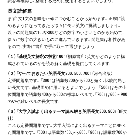
識を再確認し、整理するために使用するとよいでしょう。
長文読解篇
まず1文1文の意味を正確につかむことから始めます。正確に読
めるようになってきたら徐々に長い英文に挑戦しましょう。
以下の問題集の100や300などの数字の小さいものから始めて、
徐々に数字の大きいものに進んでいきます。問題集は相性があ
るので、実際に書店で手に取って選びましょう。
（１）『基礎英文解釈の技術100』
（桐原書店）英文がどのように構
成されているのかを読み解く基礎を提供してくれます。
（２）『やっておきたい英語長文300、500、700』
（河合出版）
定番問題集です。『300』は語彙数200から300と短く、比較的易し
い長文です。基礎固めに用いるとよいでしょう。『500』はその上
位問題集で語彙数400から600の標準レベルで、『700』は600～900
のやや難レベルの長文です。
（３）『大学入試よく出るテーマ読み解き英語長文500、800』
（旺文
社）
これも定番問題集です。大学入試によく出るテーマごとに並べ
た問題集です。『500』は語彙数400から600、『800』は語彙数700か