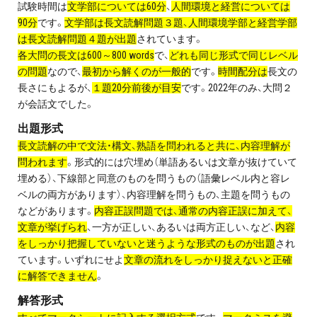
試験時間は
文学部については60分
、
人間環境と経営については
お問い合わせ・資料請求
90分
です。
文学部は長文読解問題３題、人間環境学部と経営学部
は長文読解問題４題が出題
されています。
無料体験授業とは
各大問の長文は600～800 words
で、
どれも同じ形式で同じレベル
の問題
なので、
最初から解くのが一般的
です。
時間配分は
長文の
長さにもよるが、
１題20分前後が目安
です。2022年のみ、大問２
が会話文でした。
出題形式
長文読解の中で文法・構文、熟語を問われると共に、内容理解が
問われます
。形式的には穴埋め（単語あるいは文章が抜けていて
埋める）、下線部と同意のものを問うもの（語彙レベル内と容レ
ベルの両方があります）、内容理解を問うもの、主題を問うもの
などがあります。
内容正誤問題では、通常の内容正誤に加えて、
文章が挙げられ
、一方が正しい、あるいは両方正しい、など、
内容
をしっかり把握していないと迷うような形式のものが出題
され
ています。いずれにせよ
文章の流れをしっかり捉えないと正確
に解答できません
。
解答形式