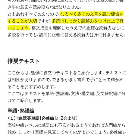
ものもあり、細部から大局に至るまで、しっかり文章の流れ、書
き手の意図を読み取らねばなりません。
ともあれすべて長文なので、
なるべく多くの文章を読む練習を
することが大切
ですが、
多読はしっかり読解力をつけた上で行
いましょう
。構文把握を理解したうえでの正確な読解力なしに
多読を行っても、設問に正確に答える読解力は身に付きません。
推奨テキスト
ここからは、勉強に役立つテキストをご紹介します。テキストに
は相性がありますので、できるかぎり書店で手にとって確かめ
ることをおすすめします。
ここではテキストを単語・熟語編、文法・構文編、英文解釈編に分
けてご紹介します。
単語・熟語編
（１）『速読英単語［必修編］』
（Z会出版）
高校中級レベルの単語にも不安があるようであれば入門編から
始め、しっかり基礎を見直しておくのがよいでしょう。必修編レ