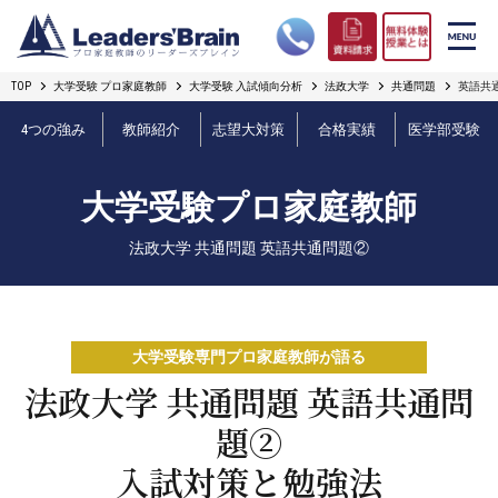
TOP
大学受験 プロ家庭教師
大学受験 入試傾向分析
法政大学
共通問題
英語共
リーダーズブレインの強み
4つの強み
教師紹介
志望大対策
合格実績
医学部受験
コース案内
大学受験プロ家庭教師
プロ教師紹介
法政大学 共通問題 英語共通問題②
合格実績
オンライン授業
大学受験専門プロ家庭教師が語る
無料体験授業とは
法政大学 共通問題 英語共通問
題②
短期フリープラン
入試対策と勉強法