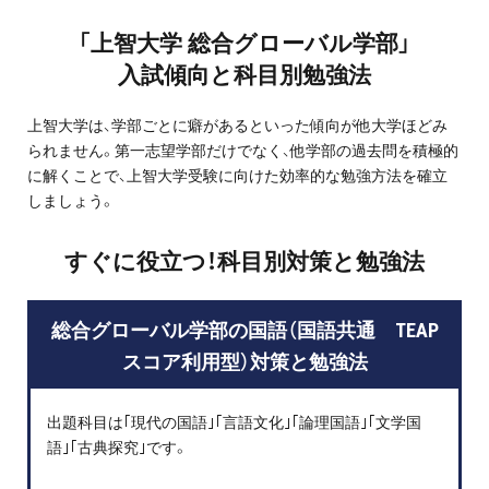
プロ家庭教師の英検®対策
「上智大学 総合グローバル学部」
入試傾向と科目別勉強法
費用について
上智大学は、学部ごとに癖があるといった傾向が他大学ほどみ
お申込みの流れ
られません。第一志望学部だけでなく、他学部の過去問を積極的
に解くことで、上智大学受験に向けた効率的な勉強方法を確立
よくある質問
しましょう。
採用情報
すぐに役立つ！科目別対策と勉強法
総合グローバル学部の国語（国語共通 TEAP
スコア利用型）対策と勉強法
インフォメーション
会社概要
出題科目は｢現代の国語｣｢言語文化｣｢論理国語｣｢文学国
語｣｢古典探究｣です。
採用情報