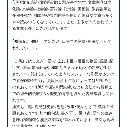
｢現代文｣は論説文(評論文)１題が基本です｡文章内容は文
プライバシーポリシー
化論、文学論、社会論、言語論、記号論、美術論、教育論等と
多種多様で、抽象語や専門用語を用いた硬質な文章も多く
免責事項・著作権等
やや読みづらくなっています。また、図版が挿入されてい
る文章も多く出題されています。
｢知識｣は小問として出題され、語句の意味･用法などが問
われています。
｢古典｣では古文が１題で、主に中世～近世の物語、説話、紀
行文、評論、歌論(当然、和歌も含まれる)などの題材が出題
されます。誰も知っているようなメジャーな作品が多いの
プロ教師が届ける
ですが(2024年度は｢更級日記｣)、年度によっては初出のも
公式LINE＠
のもあります(2021年度の｢撰集抄｣など)。文法から解釈ま
での総合的読解力や、歴史的背景を含めた古典常識も問わ
0120-11-3967
れます。
漢文も１題。題材は史伝、思想、故事･寓話などで(漢詩の出
受付:9:30～21:30(定休:日曜・祝日)
題もあります)、基本的句法、書き下し、返り点、語句の読み･
意味、内容解釈、漢文常識等が問われています。漢文も含め
て古典文学史も頻出です｡