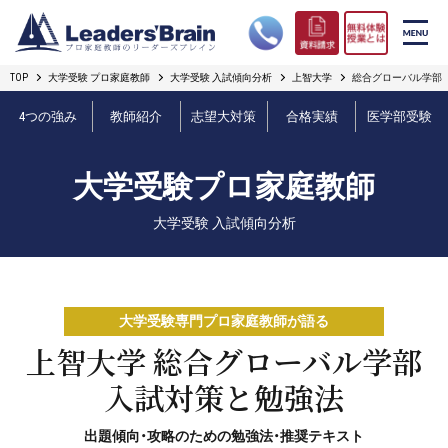
TOP
大学受験 プロ家庭教師
大学受験 入試傾向分析
上智大学
総合グローバル学部
リーダーズブレインの強み
4つの強み
教師紹介
志望大対策
合格実績
医学部受験
コース案内
大学受験プロ家庭教師
プロ教師紹介
大学受験 入試傾向分析
合格実績
オンライン授業
大学受験専門プロ家庭教師が語る
無料体験授業とは
上智大学 総合グローバル学部
入試対策と勉強法
短期フリープラン
出題傾向・攻略のための勉強法・推奨テキスト