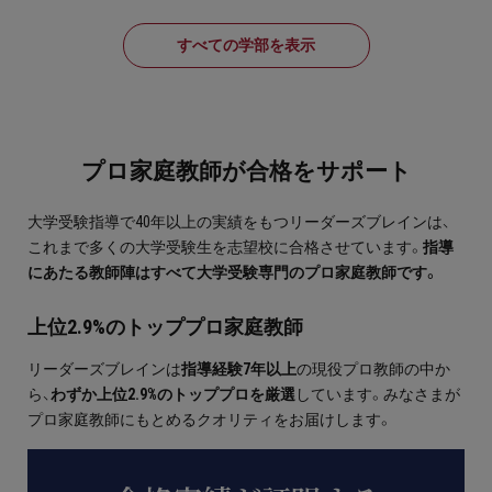
プライバシーポリシー
すべての学部を表示
免責事項・著作権等
プロ家庭教師が合格をサポート
大学受験指導で40年以上の実績をもつリーダーズブレインは、
これまで多くの大学受験生を志望校に合格させています。
指導
にあたる教師陣はすべて大学受験専門のプロ家庭教師です。
プロ教師が届ける
公式LINE＠
上位2.9%のトッププロ家庭教師
リーダーズブレインは
指導経験7年以上
の現役プロ教師の中か
0120-11-3967
ら、
わずか上位2.9%のトッププロを厳選
しています。みなさまが
プロ家庭教師にもとめるクオリティをお届けします。
受付:9:30～21:30(定休:日曜・祝日)