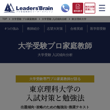
TOP
大学受験 プロ家庭教師
大学受験 入試傾向分析
東京理科大学
リーダーズブレインの強み
4つの強み
教師紹介
志望大対策
合格実績
医学部受験
コース案内
大学受験プロ家庭教師
プロ教師紹介
大学受験 入試傾向分析
合格実績
オンライン授業
大学受験専門プロ家庭教師が語る
無料体験授業とは
東京理科大学の
入試対策と勉強法
短期フリープラン
出題傾向・攻略のための勉強法・推奨テキスト