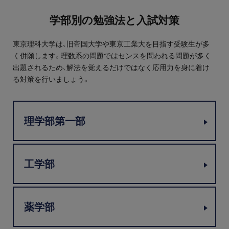
プロ家庭教師の英検®対策
学部別の勉強法と入試対策
費用について
東京理科大学は、旧帝国大学や東京工業大を目指す受験生が多
く併願します。理数系の問題ではセンスを問われる問題が多く
お申込みの流れ
出題されるため、解法を覚えるだけではなく応用力を身に着け
る対策を行いましょう。
よくある質問
理学部第一部
採用情報
工学部
インフォメーション
会社概要
薬学部
採用情報