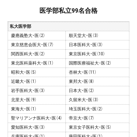
お問い合わせ・資料請求
医学部私立99名合格
無料体験授業とは
私大医学部
慶應義塾大・医（2）
順天堂大・医（3）
東京慈恵会医大・医（7）
日本医科大・医（3）
関西医科大・医（2）
東京医科大・医（10）
東北医科薬科大・医（1）
国際医療福祉大･医（2）
昭和大・医（5）
杏林大・医（11）
近畿大・医（1）
東邦大・医（8）
岩手医科大・医（3）
日本大・医（2）
北里大・医（9）
久留米大・医（3）
東海大・医（1）
埼玉医科大・医（2）
聖マリアンナ医科大・医（4）
帝京大・医（7）
愛知医科大・医（3）
東京女子医科大・医（5）
兵庫医科大・医（1）
藤田医科大・医（1）