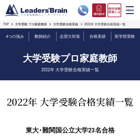
TOP
大学受験 プロ家庭教師
大学受験合格実績
2022年 大学受験合格実績一覧
リーダーズブレインの強み
4つの強み
教師紹介
志望大対策
合格実績
医学部受験
コース案内
大学受験プロ家庭教師
プロ教師紹介
2022年 大学受験合格実績一覧
合格実績
オンライン授業
2022年 大学受験合格実績一覧
無料体験授業とは
短期フリープラン
東大・難関国公立大学23名合格