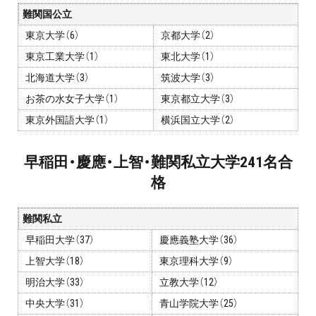
プロ家庭教師の英検®対策
難関国公立
東京大学（6）
京都大学（2）
費用について
東京工業大学（1）
東北大学（1）
北海道大学（3）
筑波大学（3）
お申込みの流れ
お茶の水女子大学（1）
東京都立大学（3）
東京外国語大学（1）
横浜国立大学（2）
よくある質問
早稲田・慶應・上智・難関私立大学241名合
採用情報
格
難関私立
早稲田大学（37）
慶應義塾大学（36）
インフォメーション
上智大学（18）
東京理科大学（9）
会社概要
明治大学（33）
立教大学（12）
採用情報
中央大学（31）
青山学院大学（25）