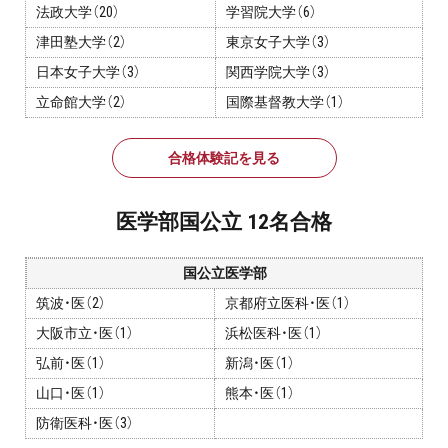
法政大学（20）
学習院大学（6）
プライバシーポリシー
津田塾大学（2）
東京女子大学（3）
免責事項・著作権等
日本女子大学（3）
関西学院大学（3）
立命館大学（2）
国際基督教大学（1）
合格体験記を見る
医学部国公立 12名合格
プロ教師が届ける
国公立医学部
公式LINE＠
筑波・医（2）
京都府立医科・医（1）
大阪市立・医（1）
浜松医科・医（1）
0120-11-3967
弘前・医（1）
新潟・医（1）
山口・医（1）
熊本・医（1）
受付:9:30～21:30(定休:日曜・祝日)
防衛医科・医（3）