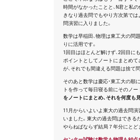
時間がなかったことと、N君と私の
きなり過去問でもやり方次第では
問演習に入りました。
数学は早稲田、物理は東工大の問
りに活用です。
1回目はほとんど解けず、2回目に
ポイントとしてノートにまとめて
が、それでも間違える問題は捨て
そのあと数学は慶応・東工大の順に
トを作って毎日寝る前にそのノー
をノートにまとめ、それを何度も
11月からいよいよ東大の過去問演
いました。東大の過去問はできる
やらねばならず結局７年分にとど
センター試験は数学も物理も90点