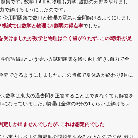
題集です。数学ⅠAⅡB、物理も力学、波動の分野をやりまし
自力で解けるようにしたのです。
じく傍用問題集で数Ⅲと物理の電気も全問解けるようにしまし
ク模試では数学と物理も9割弱の得点率
でした。
ンを受けましたが数学と物理は全く歯が立たず、この2教科が足
数学演習編』という薄い入試問題集を繰り返し解き、自力で全
り全問できるようにしました。この時点で夏休みが終わり9月に
と、数学は東大の過去問を正答することはできなくても解答を
ルになっていました。物理は全体の3分の1くらいは解けるレ
判定しか出ませんでしたが、これは想定内でした。
らい東大レベルの難易度の問題集をやるべきなのですが、残り