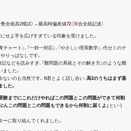
合塾全統高2模試）→最高時偏差値
72
（河合全統記述）
理にせよ手を広げすぎている印象を受けました。
チャート』、『一対一対応』、『やさしい理系数学』、代ゼミのテ
、やりっぱなしです。
験記などを読みすぎ、『難問題の系統とその解き方』のような難
いました。
出ないのも当然です。N君とよく話し合い、
高2のうちはまず基
ました。
「受験までにこれだけやればこの問題とこの問題ができて何割
たぶんこの問題とこの問題もできるから何割に届くよ」
という
ターに取り組んでくれました。