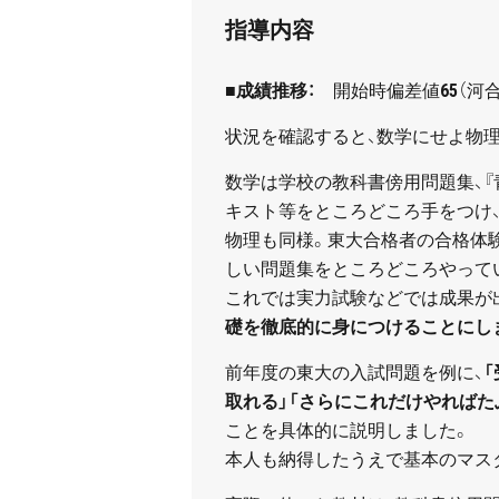
指導内容
■成績推移：
開始時偏差値
65
（河
状況を確認すると、数学にせよ物
数学は学校の教科書傍用問題集、『青
キスト等をところどころ手をつけ
物理も同様。東大合格者の合格体
しい問題集をところどころやって
これでは実力試験などでは成果が
礎を徹底的に身につけることにし
前年度の東大の入試問題を例に、
取れる」「さらにこれだけやれば
ことを具体的に説明しました。
本人も納得したうえで基本のマス