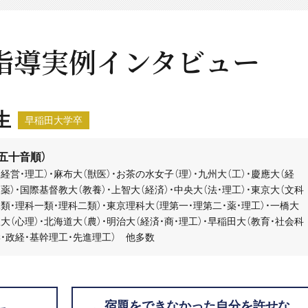
指導実例インタビュー
生
早稲田大学卒
五十音順）
経営・理工）・麻布大（獣医）・お茶の水女子（理）・九州大（工）・慶應大（経
・薬）・国際基督教大（教養）・上智大（経済）・中央大（法・理工）・東京大（文科
類・理科一類・理科二類）・東京理科大（理第一・理第二・薬・理工）・一橋大
政大（心理）・北海道大（農）・明治大（経済・商・理工）・早稲田大（教育・社会科
・政経・基幹理工・先進理工） 他多数
宿題をできなかった自分を許せな