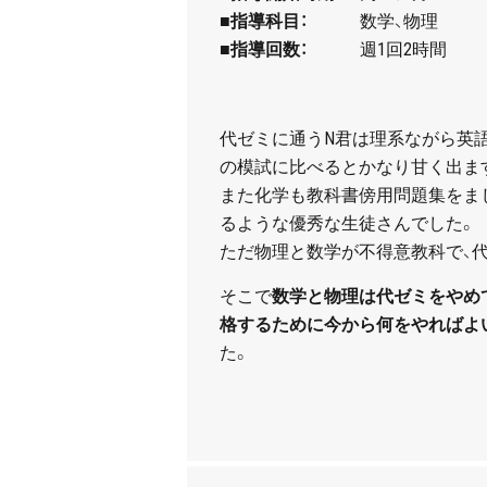
■
指導科目：
数学、物理
■
指導回数：
週1回2時間
代ゼミに通うN君は理系ながら英語
の模試に比べるとかなり甘く出ま
また化学も教科書傍用問題集をま
るような優秀な生徒さんでした。
ただ物理と数学が不得意教科で、
そこで
数学と物理は代ゼミをやめ
格するために今から何をやればよ
た。