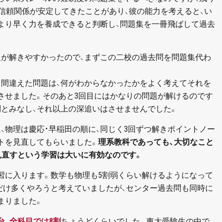
信頼関係が安定してきたことがあり、彼の能力を考えると、い
より早く力を養成できると判断し、問題集を一冊飛ばして過去
題が解きやすかったので、まずこの二校の過去問を問題集代わ
も間違えた問題は、何がわからなかったかをよく考えてそれを
させました。そのあと3回目にはかなりの問題が解けるのです
問とみなし、それ以上の深追いはさせませんでした。
、物理は慶応・早稲田の順に、同じく3回ずつ解きポイントノー
トを見直してもらいました。
理系教科であっても、大切なこと
見直すという学習は大いに有効なのです。
習に入ります。数学も物理も5割弱くらい解けるようになって
だけ多くやろうと考えていましたが、センター過去問も同時に
まりました。
台、全科目では8割
ちょうどくらいでした。東大受験生の中で