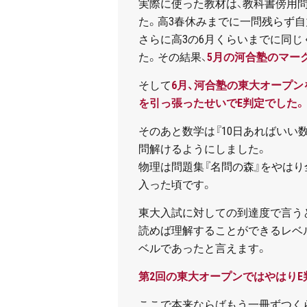
実際に使った教材は、教科書傍用問
た。高3春休みまでに一問残らず
さらに高3の6月くらいまでに同
た。その結果、
5月の河合塾のマー
そして
6月、河合塾の東大オープ
を引っ張ったせいでE判定でした。
そのあと数学は『10日あればいい
問解けるようにしました。
物理は問題集『名問の森』をやは
入った頃です。
東大入試に対しての到達度で言う
読めば理解することができるレベ
ベルであったと言えます。
第2回の東大オープンではやはりE
ここで本来ならばもう一冊ずつく