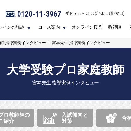
0120-11-3967
0120-11-3967
受付:9:30～21:30(定休:日曜・祝日)
受付:9:30～21:30(定休:日曜・祝日)
レインの強み
レインの強み
コース案内
コース案内
オンライン授業
オンライン授業
教師陣
教師陣
師 指導実例インタビュー
宮本先生
指導実例インタビュー
大学受験プロ家庭教師
宮本先生
指導実例インタビュー
プロ教師陣の
入試傾向と
合
ご紹介
対策