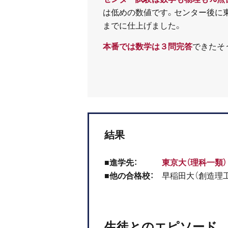
は低めの数値です。センター後に東
までに仕上げました。
本番では数学は３問完答
できたそ
結果
■進学先：
東京大（理科一類）
■他の合格校：
早稲田大（創造理工
生徒とのエピソード