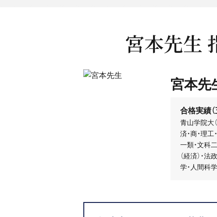
宮本先生
宮本先
合格実績（
青山学院大（
済・商・理工
一類・文科二
（経済）・法
学・人間科学