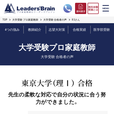
TOP
大学受験 プロ家庭教師
大学受験 合格者の声
R.Sさん
リーダーズブレインの強み
4つの強み
教師紹介
志望大対策
合格実績
医学部受験
コース案内
大学受験プロ家庭教師
プロ教師紹介
大学受験 合格者の声
合格実績
オンライン授業
東京大学（理Ⅰ） 合格
無料体験授業とは
先生の柔軟な対応で自分の状況に合う努
力ができました。
短期フリープラン