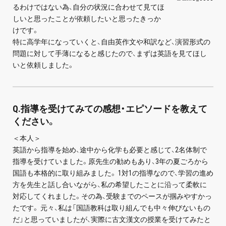
るわけではない為、自分の状況に合わせて見てほ
プライバシーポリシー
しいと思ったことが依頼したいと思ったきっか
けです。
免責事項・著作権等
特に高学年になっていくと、自由英作文や和訳など、演習形式の
問題に対して手薄になると感じたので、まずは英語を見てほし
いと依頼しました。
Q.指導を受けてみての感想・エピソードを教えて
ください。
プロ教師が届ける
＜本人＞
公式LINE＠
英語から指導を始め、途中から化学も必要と感じて、2名体制で
指導を受けていました。原先生の勧めもあり、3年の夏ごろから
国語も本格的に取り組みました。 1対1の指導なので、学習の進め
0120-11-3967
方を先生と話し合いながら、私の希望したことに沿って柔軟に
対応してくれました。その為、受験までのペースが掴みやすかっ
受付:9:30～21:30(定休:日曜・祝日)
たです。 元々、私は「国語教科は取り組んでも中々伸びないもの
だ」と思っていましたが、実際に古文漢文の授業を受けてみたと