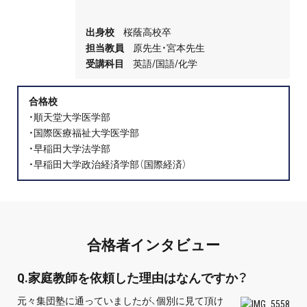
プロ家庭教師の英検®対策
出身校
桜蔭高校卒
費用について
担当教員
原先生・宮本先生
受講科目
英語/国語/化学
お申込みの流れ
合格校
・順天堂大学医学部
よくある質問
・国際医療福祉大学医学部
・早稲田大学法学部
採用情報
・早稲田大学政治経済学部（国際経済）
インフォメーション
合格者インタビュー
会社概要
Q.家庭教師を依頼した理由はなんですか？
採用情報
元々集団塾に通っていましたが、個別に見て頂け