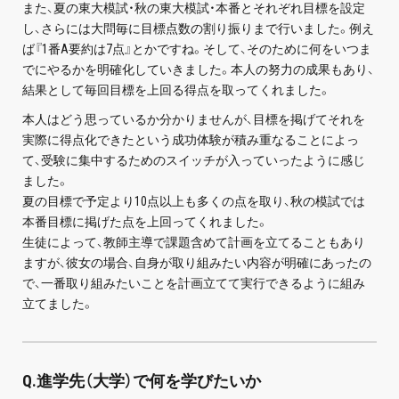
また、夏の東大模試・秋の東大模試・本番とそれぞれ目標を設定
し、さらには大問毎に目標点数の割り振りまで行いました。例え
ば『1番A要約は7点』とかですね。そして、そのために何をいつま
でにやるかを明確化していきました。本人の努力の成果もあり、
結果として毎回目標を上回る得点を取ってくれました。
本人はどう思っているか分かりませんが、目標を掲げてそれを
実際に得点化できたという成功体験が積み重なることによっ
て、受験に集中するためのスイッチが入っていったように感じ
ました。
夏の目標で予定より10点以上も多くの点を取り、秋の模試では
本番目標に掲げた点を上回ってくれました。
生徒によって、教師主導で課題含めて計画を立てることもあり
ますが、彼女の場合、自身が取り組みたい内容が明確にあったの
で、一番取り組みたいことを計画立てて実行できるように組み
立てました。
Q.進学先（大学）で何を学びたいか