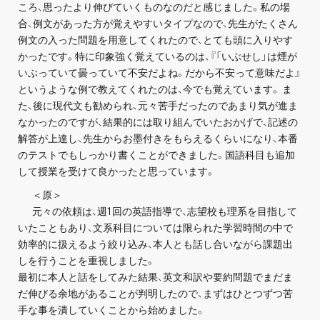
お問い合わせ・資料請求
ころ、思ったより伸びていくものなのだと感じました。私の場
合、例文があった方が覚えやすいタイプなので、先生がたくさん
例文の入った問題を用意してくれたので、とても頭に入りやす
無料体験授業とは
かったです。特に印象強く覚えているのは、『「いぶせし」は煙が
いぶっていて曇っていて不安だよね。だから不安って意味だよ』
というような例で教えてくれたのは、今でも覚えています。 ま
た、後に現代文も勧められ、元々苦手だったのであまり気が進ま
なかったのですが、結果的には取り組んでいたおかげで、記述の
解答が上達し、先生からお墨付きをもらえるくらいになり、本番
のテストでもしっかり書くことができました。国語科目も追加
して授業を受けて良かったと思っています。
＜原＞
元々の依頼は、週1回の英語指導で、志望校も理系を目指して
いたこともあり、文系科目については限られた学習時間の中で
効率的に扱えるよう絞り込み、本人とも話し合いながら課題出
しを行うことを重視しました。
最初に本人と話をしてみた結果、英文和訳や要約問題でまだま
だ伸びる余地があることが判明したので、まずはひとつずつ苦
手な事を潰していくことから始めました。