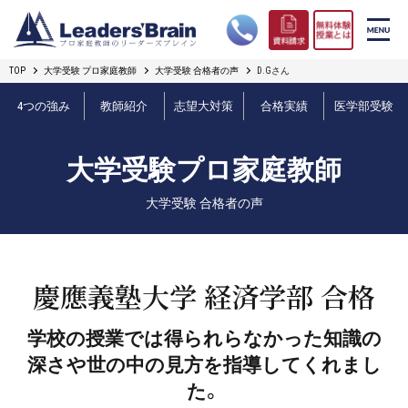
TOP
大学受験 プロ家庭教師
大学受験 合格者の声
D.Gさん
リーダーズブレインの強み
4つの強み
教師紹介
志望大対策
合格実績
医学部受験
コース案内
大学受験プロ家庭教師
プロ教師紹介
大学受験 合格者の声
合格実績
オンライン授業
慶應義塾大学 経済学部 合格
無料体験授業とは
学校の授業では得られらなかった知識の
深さや世の中の見方を指導してくれまし
短期フリープラン
た。