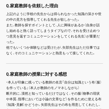
お問い合わせ・資料請求
Q.家庭教師を依頼した理由
上記のように学校の先生からは得られなかった知識の深さや世
無料体験授業とは
の中の見方を指導してくれる先生が欲しかった。
また、教師を探すポイントとして、人に興味があるか（自身が話
し始めると熱く語ってしまうタイプなので、それを受け止めつ
つ意見を返すコミュニケーションをしてくれる先生）が重要だ
った。
他でもいくつか体験などは受けたが、矢部先生はただ仕事では
なく、そのコミュニケーションと熱意もって接してくれた。
Q.家庭教師の授業に対する感想
・本人が印象に残っている教師の名言「自分は知識という布（服）
を作っている」（本人が教師のモノマネしながら）
断片的に、漠然と知っているだけではなく、その服（物事の現状
や本質、指導においては小論の文章など）を作るために使える布
（知識・見解）かどうか。矢部先生はその布を用意してくれたし、