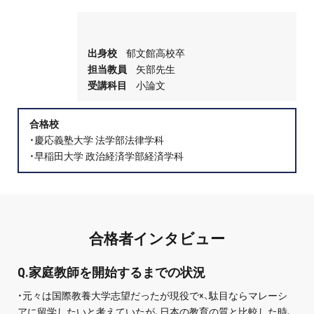
プロ家庭教師の英検®対策
費用について
出身校
郁文館高校卒
担当教員
矢部先生
受講科目
小論文
お申込みの流れ
合格校
よくある質問
・慶応義塾大学 法学部法律学科
・早稲田大学 政治経済学部経済学科
採用情報
合格者インタビュー
インフォメーション
会社概要
Q.家庭教師を開始するまでの状況
・元々は国際教養大学志望だったが現役で×、駄目ならマレーシ
採用情報
アに留学したいと考えていたが、日本の教育の質と比較した時、