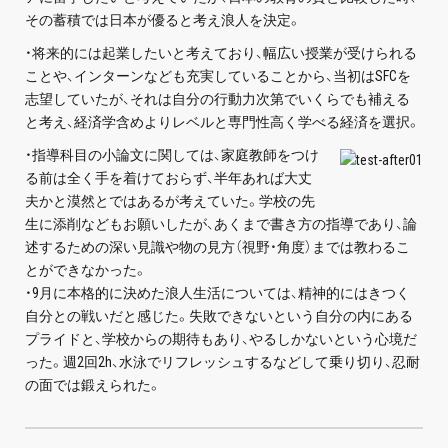
その蓄積では日本が優ると考え浪人を決定。
プライバシーポリシー
・将来的には起業したいと考えており、幅広い授業が受けられる
免責事項・著作権等
ことや、インターンなども充実していることから、当初はSFCを
志望していたが、それは自分の行動力次第でいくらでも補える
と考え、経済学含めよりレベルと専門性高く学べる経済を選択。
・指導科目の小論文に関しては、家庭教師をつけ
る前は全く手を着けておらず、半年あれば大丈
夫かと漠然とではあるが考えていた。学校の先
生に添削などもお願いしたが、あくまで書き方の指導であり、論
述するための深い見識や物の見方（視野・角度）までは教わるこ
プロ教師が届ける
とができなかった。
公式LINE＠
・9月に本格的に決めた浪人生活については、精神的にはきつく
自分との戦いだと感じた。失敗できないという自分の内にある
プライドと、学校からの期待もあり、やるしかないという心境だ
0120-11-3967
った。週2回2h、水泳でリフレッシュするなどして乗り切り、忍耐
の面では鍛えられた。
受付:9:30～21:30(定休:日曜・祝日)