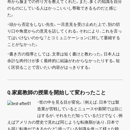
布から服までの作り方を教えてくれた。また、多くの知識を自分
のものにしている人はかっこいいし尊敬できるものだと感じ
た。
・頭から否定をしない先生。一旦意見を受け止めた上で、別の切
り口や角度からの意見を話してくれる。それにより、これを言っ
てはいけないのかな？とコミュニケーションに対して萎縮する
ことがなかった。
・書き方の指導としては、文章は短く書けと教わった。日本人は
余計な肉付けが多く最終的に結論がわからなかったりする。短
く区切ることで言いたい内容がはっきりする。
Q.家庭教師の授業を開始して変わったこと
・世の中を見る目が変化。（例えば、日本では製
造業が苦戦しているとニュースや新聞では目に
はするが、それをただ知っているだけでなく、例
えばアメリカの歴史で見れば同じような転換期があり、日本で
も同じ転換ができるかなど）持っている知識を使って様々な時