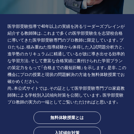
医学部受験指導で40年以上の実績を誇るリーダーズブレインが
紹介する教師陣は、これまで多くの医学部受験生を志望校合格
に導いてきた医学部受験専門のプロ教師に限定しています。プ
ロたちは、積み重ねた指導経験から体得した入試問題分析力と、
進学塾のカリキュラムに精通しているが故に導き出せる効率的
な学習方法、そして豊富な合格実績に裏付けられた学習プラン
の策定力をもって「合格までの最短距離」を示します。是非、この
機会にプロの授業と現状の問題解決の方途を無料体験授業でお
確かめください。
尚、本公式サイトでは、その証として医学部受験専門プロ家庭教
師陣による学校別入試傾向対策を公開しています。医学部受験
プロ教師の実力の一端としてご覧いただければと思います。
無料体験授業とは
入試傾向対策