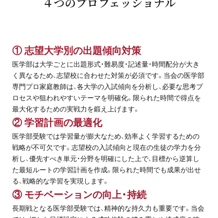
４つのプロフェッショナル
お問い合わせ・資料請求
無料体験授業とは
① 志望大学別の出題傾向対策
医学部は大学ごとに出題形式・難易度・記述量・時間配分が大き
く異なるため、志望校に合わせた対策が必須です。当会の医学部
専門プロ家庭教師は、各大学の入試傾向を分析し、必要な思考プ
ロセスや狙われやすいテーマを明確化。限られた時間で得点を
最大化するための実戦力を鍛え上げます。
② 学習計画の最適化
医学部受験では学習量が膨大なため、効率よく学習するための
戦略が不可欠です。志望校の入試傾向と現在の生徒の学力を分
析し、優先すべき単元・分野を明確にした上で、目標から逆算し
た最短ルートの学習計画を作成。限られた時間でも成果が出せ
る、戦略的な学習を実現します。
③ モチベーションの向上・持続
長期戦となる医学部受験では、精神的な持久力も重要です。当会