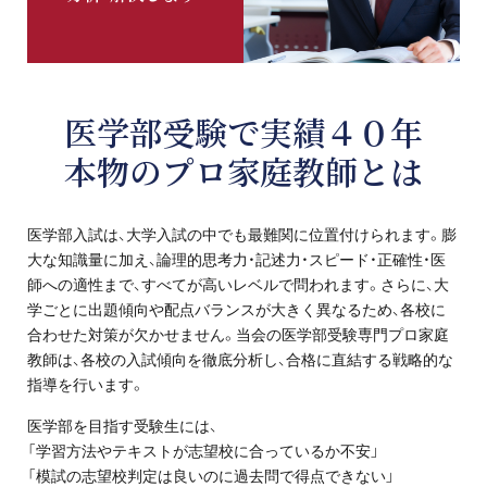
プロ家庭教師の英検®対策
費用について
医学部受験で実績４０年
お申込みの流れ
本物のプロ家庭教師とは
よくある質問
医学部入試は、大学入試の中でも最難関に位置付けられます。膨
採用情報
大な知識量に加え、論理的思考力・記述力・スピード・正確性・医
師への適性まで、すべてが高いレベルで問われます。さらに、大
学ごとに出題傾向や配点バランスが大きく異なるため、各校に
合わせた対策が欠かせません。当会の医学部受験専門プロ家庭
教師は、各校の入試傾向を徹底分析し、合格に直結する戦略的な
インフォメーション
指導を行います。
会社概要
医学部を目指す受験生には、
「学習方法やテキストが志望校に合っているか不安」
採用情報
「模試の志望校判定は良いのに過去問で得点できない」