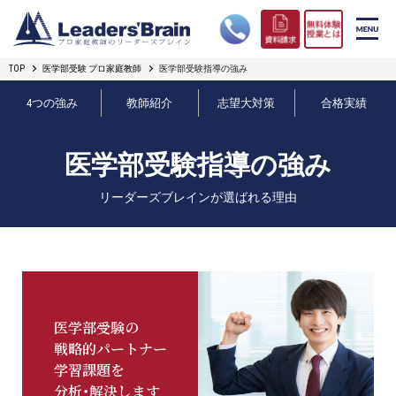
TOP
医学部受験 プロ家庭教師
医学部受験指導の強み
リーダーズブレインの強み
4つの強み
教師紹介
志望大対策
合格実績
コース案内
医学部受験指導の強み
プロ教師紹介
リーダーズブレインが選ばれる理由
合格実績
オンライン授業
無料体験授業とは
医学部受験の
戦略的パートナー
短期フリープラン
学習課題を
分析・解決します