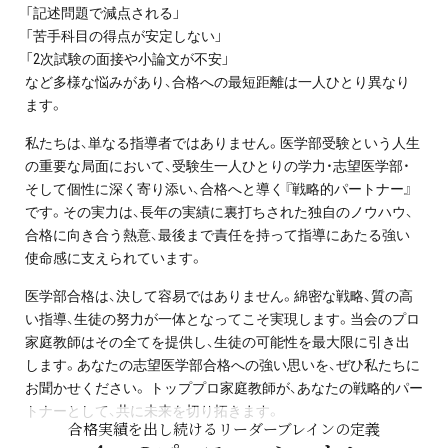
「記述問題で減点される」
プライバシーポリシー
「苦手科目の得点が安定しない」
「2次試験の面接や小論文が不安」
免責事項・著作権等
など多様な悩みがあり、合格への最短距離は一人ひとり異なり
ます。
私たちは、単なる指導者ではありません。医学部受験という人生
の重要な局面において、受験生一人ひとりの学力・志望医学部・
そして個性に深く寄り添い、合格へと導く『戦略的パートナー』
です。その実力は、長年の実績に裏打ちされた独自のノウハウ、
合格に向き合う熱意、最後まで責任を持って指導にあたる強い
使命感に支えられています。
プロ教師が届ける
公式LINE＠
医学部合格は、決して容易ではありません。綿密な戦略、質の高
い指導、生徒の努力が一体となってこそ実現します。当会のプロ
家庭教師はその全てを提供し、生徒の可能性を最大限に引き出
0120-11-3967
します。あなたの志望医学部合格への強い思いを、ぜひ私たちに
お聞かせください。 トッププロ家庭教師が、あなたの戦略的パー
受付:9:30～21:30(定休:日曜・祝日)
トナーとして、共に未来を切り拓きます。
合格実績を出し続けるリーダーブレインの定義