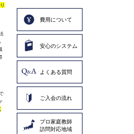
り
費用について
法
も
安心のシステム
識
際
よくある質問
ま
で
ご入会の流れ
か
充
プロ家庭教師
訪問対応地域