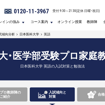
0120-11-3967
0120-11-3967
受付:9:30～21:30(定休:日曜・祝日)
受付:9:30～21:30(定休:日曜・祝日)
レインの強み
レインの強み
コース案内
コース案内
オンライン授業
オンライン授業
教師陣
教師陣
試傾向分析
日本医科大学
英語
大・医学部受験プロ家庭
日本医科大学 英語の入試対策と勉強法
プロ教師陣の
入試傾向と
合格
ご紹介
対策