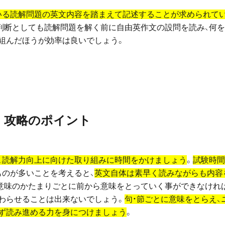
ている読解問題の英文内容を踏まえて記述することが求められて
判断としても読解問題を解く前に自由英作文の設問を読み、何
組んだほうが効率は良いでしょう。
攻略のポイント
、読解力向上に向けた取り組みに時間をかけましょう
。
試験時間
ものが多いことを考えると、
英文自体は素早く読みながらも内容
意味のかたまりごとに前から意味をとっていく事ができなけれ
わらせることは出来ないでしょう。
句・節ごとに意味をとらえ、
ず読み進める力を身につけましょう
。