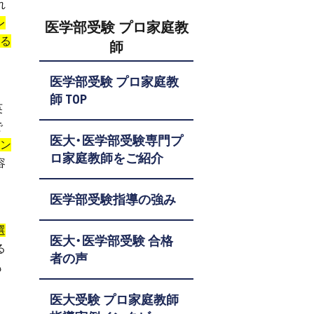
れ
レ
医学部受験 プロ家庭教
る
師
医学部受験 プロ家庭教
師 TOP
英
で
医大・医学部受験専門プ
ン
ロ家庭教師をご紹介
容
医学部受験指導の強み
選
医大・医学部受験 合格
る
者の声
も
医大受験 プロ家庭教師