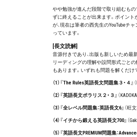
やや勉強が進んだ段階で取り組むもの
ずに終えることが出来ます。ポイント
が、現在は筆者の西先生のYouTub
っています。
[長文読解]
音源付きであり、出版も新しいため最
リーディングの理解や設問形式ごとの
もあります。いずれも問題を解くだけ
（1）『The Rules英語長文問題集３・４』
（2）『英語長文ポラリス２・３』
（KADOK
（3）『全レベル問題集：英語長文6』
（旺文
（4）『イチから鍛える英語長文700』
（Gak
（5）『英語長文PREMIUM問題集：Advanced