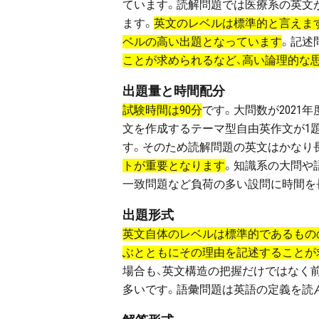
ています。読解問題では医療系の英文
ます。
英文のレベルは標準的と言えま
ベルの高い出題となっています
。記述
ことが求められるなど、高い論理的な
出題量と時間配分
試験時間は90分
です。大問数が2021
文を作成するテーマ型自由英作文が1題
す。そのため読解問題の英文はかなり
トが重要となります
。知識系の大問や
一致問題など負荷の多い設問に時間を
出題形式
英文自体のレベルは標準的であるもの
ぶとともにその理由を記述することが
場合も、英文構造の把握だけではなく
多いです。語彙問題は英語の定義を読