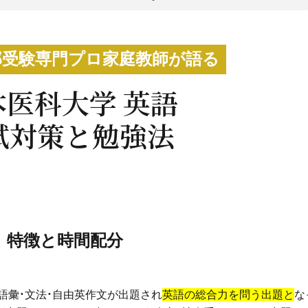
部受験専門プロ家庭教師が語る
本医科大学 英語
試対策と勉強法
特徴と時間配分
・語彙・文法・自由英作文が出題され
英語の総合力を問う出題と
な