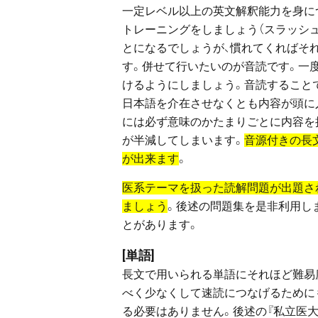
一定レベル以上の英文解釈能力を身に
トレーニングをしましょう（スラッシ
とになるでしょうが、慣れてくればそ
す。併せて行いたいのが音読です。一
けるようにしましょう。音読すること
日本語を介在させなくとも内容が頭に
には必ず意味のかたまりごとに内容を
が半減してしまいます。
音源付きの長
が出来ます
。
医系テーマを扱った読解問題が出題さ
ましょう
。後述の問題集を是非利用し
とがあります。
[単語]
長文で用いられる単語にそれほど難易
べく少なくして速読につなげるために
る必要はありません。後述の『私立医