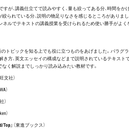
ですが、講義仕立てで読みやすく、量も絞ってある分、時間をか
が絞られている分、説明の物足りなさを感じるところがありま
eチャンネルでテキストの講義授業を受けられるため使い勝手がよく
新のトピックを知る上でも役に立つものをあげました。パラグ
解き方、英文エッセイの構成などまで説明されているテキスト
でなく解説までしっかり読み込みたい教材です。
（旺文社）
AWA）
社）
ken）
/Top』
（東進ブックス）