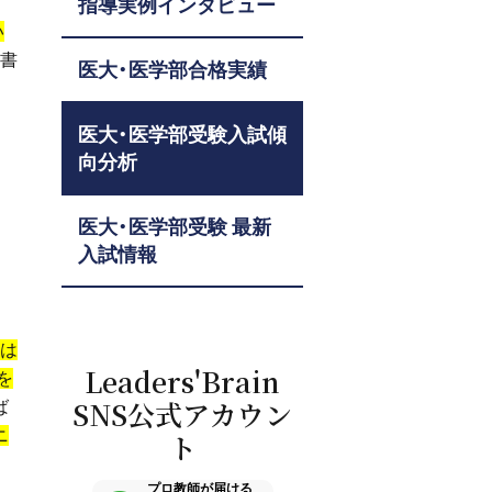
指導実例インタビュー
い
を書
医大・医学部合格実績
医大・医学部受験入試傾
向分析
医大・医学部受験 最新
入試情報
は
Leaders'Brain
を
SNS公式アカウン
ば
ニ
ト
プロ教師が届ける