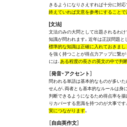
きるようになりさえすれば十分に対応
終えていれば文意を参考にすることで
[文法]
文法のみの大問として出題されるわけ
知識が問われます。近年は正誤問題と
標準的な知識は正確に入れておきまし
を強く持つことが得点力アップに繋が
には、
ある程度の長さの英文の中で判
［発音・アクセント］
問われる単語は基本的なものが多いた
せんが、両者とも基本的なルールは身
判断できるようになるため得点率を揚
りカバーする意識を持つのが大事です
実につながります
。
［自由英作文］