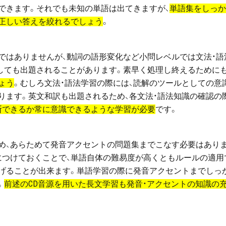
できます。それでも未知の単語は出てきますが、
単語集をしっか
正しい答えを絞れるでしょう
。
ではありませんが、動詞の語形変化など小問レベルでは文法・語
しても出題されることがあります。素早く処理し終えるために
ょう
。むしろ文法・語法学習の際には、読解のツールとしての意
ります。英文和訳も出題されるため、各文法・語法知識の確認の
断できるか常に意識できるような学習が必要
です。
め、あらためて発音アクセントの問題集までこなす必要はあり
につけておくことで、単語自体の難易度が高くともルールの適用
げることが出来ます。単語学習の際に発音アクセントまでしっ
。
前述のCD音源を用いた長文学習も発音・アクセントの知識の