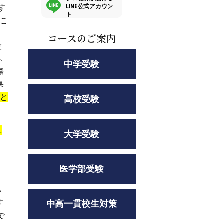
LINE公式アカウン
す
ト
るこ
ま
コースのご案内
設
、
中学受験
際
果
こと
高校受験
れ
大学受験
こ
医学部受験
る
す
中高一貫校生対策
で