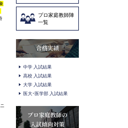
象
り
プロ家庭教師陣
時
一覧
合格実績
中学 入試結果
高校 入試結果
大学 入試結果
医大・医学部 入試結果
ーニ
プロ家庭教師の
入試傾向対策