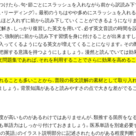
つけたら、句・節ごとにスラッシュを入れながら前から訳読み下
ュ・リーディング）。最初のうちはやや多めにスラッシュを入れ
れほど入れずに前から読み下していくことができるようになり
度解き、しっかり復習した英文を用いて、必ず英文音読の時間を
で、強制的に前から読み下す習慣を身に付けることが出来ますし
入ってくるようになる英文が増えてくることになります。その
把握する意識を持つようにしましょう。漫然と読んでいては効
文問題集であれば、それを利用することでさらに効果を高める
れることも多いことから、普段の長文読解の素材として取り入
ましょう。背景知識があると読みやすさの点で大きな差がでる
度が高いものがあるわけではありませんが、類推する箇所をな
も単語力はしっかり付けておきましょう。医系単語を別途必要
大の英語』のイラスト説明部分に記述されたものがある程度判断