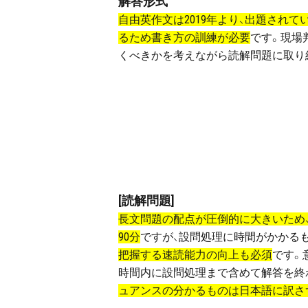
解答形式
自由英作文は2019年より、出題され
るため書き方の訓練が必要
です。現場
くべきかを考えながら読解問題に取り
[読解問題]
長文問題の配点が圧倒的に大きいため
90分
ですが、設問処理に時間がかかる
把握する速読能力の向上も必須
です。
時間内に設問処理まで含めて解答を終
ュアンスの分かるものは日本語に訳さ