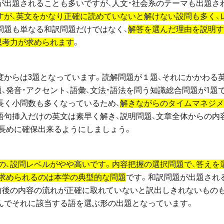
が出題されることも多いですが、人文・社会系のテーマも出題さ
すが、英文をかなり正確に読めていないと解けない設問も多く、
問題も単なる和訳問題だけではなく、
解答を選んだ理由を説明す
思考力が求められます
。
年度からは3題となっています。読解問題が１題、それにかかわる
、発音・アクセント、語彙、文法・語法を問う知識総合問題が1題
長く小問数も多くなっているため、
解きながらのタイムマネジメ
語句挿入だけの英文は素早く解き、説明問題、文章全体からの内
長めに確保出来るようにしましょう。
の、設問レベルがやや高いです。内容把握の選択問題で、答えを
求められるのは本学の典型的な問題
です。和訳問題が出題され
前後の内容の流れが正確に取れていないと訳出しきれないもの
んでそれに該当する語を選ぶ形の出題となっています。