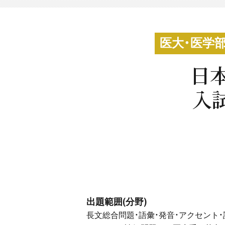
医大・医学
日
入
出題範囲(分野)
長文総合問題・語彙・発音・アクセント