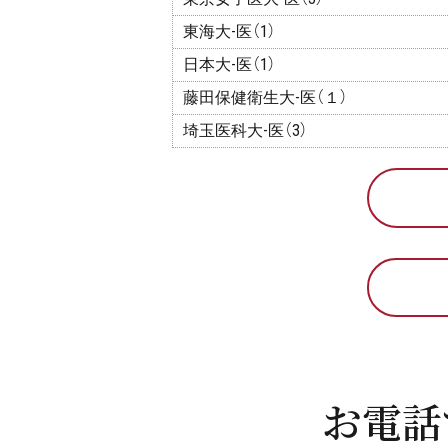
東海大-医（1）
日本大-医（1）
藤田保健衛生大-医（１）
埼玉医科大-医（3）
お電話