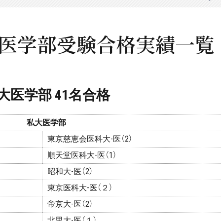
大・医学部受験合格実績一覧
大医学部 41名合格
私大医学部
東京慈恵会医科大-医（2）
順天堂医科大-医（1）
昭和大-医（2）
東京医科大-医（２）
帝京大-医（2）
北里大-医（１）