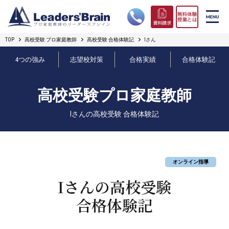
TOP
高校受験 プロ家庭教師
高校受験 合格体験記
Iさん
リーダーズブレインの強み
4つの強み
志望校対策
合格実績
合格体験記
コース案内
高校受験プロ家庭教師
プロ教師紹介
Iさんの高校受験 合格体験記
合格実績
オンライン授業
オンライン指導
無料体験授業とは
Iさんの高校受験
合格体験記
短期フリープラン