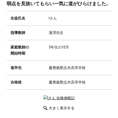
弱点を見抜いてもらい一気に道がひらけました。
プロ家庭教師の英検®対策
費用について
生徒氏名
Iさん
お申込みの流れ
指導教師
瀧澤先生
よくある質問
家庭教師の
3年生の10月
開始時期
採用情報
進学先
慶應義塾志木高等学校
合格校
慶應義塾志木高等学校
インフォメーション
会社概要
大きく表示する
採用情報