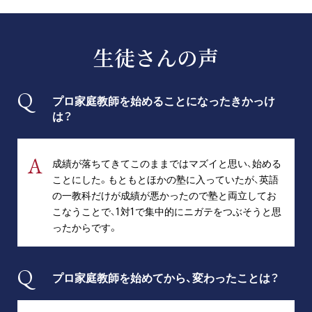
プライバシーポリシー
生徒さんの声
免責事項・著作権等
プロ家庭教師を始めることになったきかっけ
は？
成績が落ちてきてこのままではマズイと思い、始める
ことにした。もともとほかの塾に入っていたが、英語
プロ教師が届ける
の一教科だけが成績が悪かったので塾と両立してお
公式LINE＠
こなうことで、1対1で集中的にニガテをつぶそうと思
ったからです。
0120-11-3967
受付:9:30～21:30(定休:日曜・祝日)
プロ家庭教師を始めてから、変わったことは？