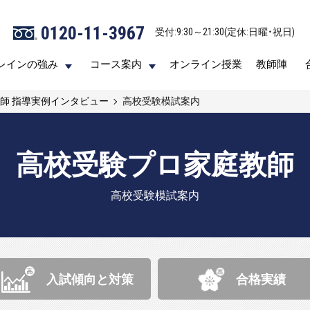
0120-11-3967
0120-11-3967
受付:9:30～21:30(定休:日曜・祝日)
受付:9:30～21:30(定休:日曜・祝日)
レインの強み
レインの強み
コース案内
コース案内
オンライン授業
オンライン授業
教師陣
教師陣
師 指導実例インタビュー
高校受験模試案内
高校受験プロ家庭教師
高校受験模試案内
入試傾向と
対策
合格実績