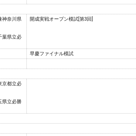
兼神奈川県
開成実戦オープン模試[第3回]
千葉県立必
早慶ファイナル模試
東京都立必
玉県立必勝