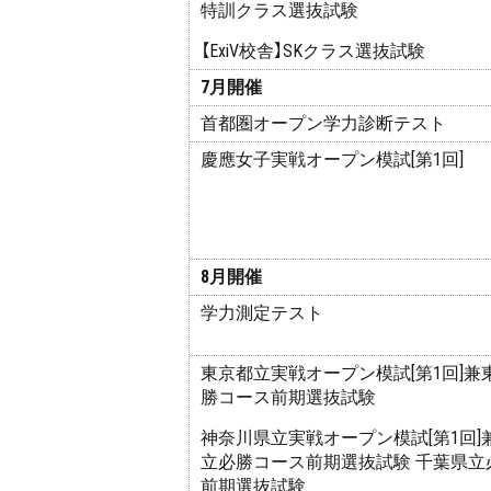
特訓クラス選抜試験
【ExiV校舎】SKクラス選抜試験
7月開催
首都圏オープン学力診断テスト
慶應女子実戦オープン模試[第1回]
8月開催
学力測定テスト
東京都立実戦オープン模試[第1回]兼
勝コース前期選抜試験
神奈川県立実戦オープン模試[第1回]
立必勝コース前期選抜試験 千葉県立
前期選抜試験