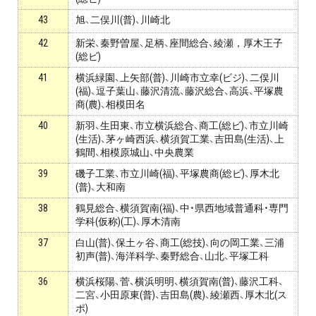
43
旭、二俣川(普)、川崎北
42
新栄、秦野曽屋、足柄、座間総合、綾瀬，厚木王子
(総ビ)
41
横浜緑園、上矢部(普)、川崎市立幸(ビジ)、二俣川
(福)、逗子葉山、藤沢清流、藤沢総合、高浜、平塚農
商(農)、相模田名
40
新羽、生田東、市立横浜総合、商工(総ビ)、市立川崎
(生活)、茅ヶ崎西浜、横須賀工業、吉田島(生活)、上
鶴間、相模原城山、中央農業
39
磯子工業、市立川崎(福)、平塚農商(総ビ)、厚木北
(普)、大和南
38
鶴見総合、横須賀南(福)、中・県西地域普通科・専門
学科(仮称)(工)、厚木清南
37
白山(普)、保土ヶ谷、商工(総技)、向の岡工業、三浦
初声(普)、海洋科学、秦野総合、山北、平塚工科
36
横浜桜陽、菅、横浜明明、横須賀南(普)、藤沢工科、
二宮、小田原東(普)、吉田島(農)、綾瀬西、厚木北(ス
ポ)