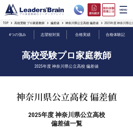
TOP
高校受験 プロ家庭教師
偏差値
神奈川県公立高校 偏差値
2025年度 神奈川県
リーダーズブレインの強み
4つの強み
志望校対策
合格実績
合格体験記
コース案内
高校受験プロ家庭教師
プロ教師紹介
2025年度 神奈川県公立高校 偏差値
合格実績
オンライン授業
神奈川県公立高校 偏差値
無料体験授業とは
2025年度 神奈川県公立高校
短期フリープラン
偏差値一覧