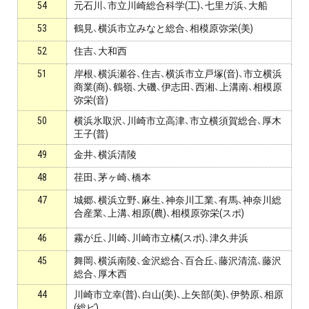
54
元石川、市立川崎総合科学(工)、七里ガ浜、大船
お問い合わせ・資料請求
53
鶴見、横浜市立みなと総合、相模原弥栄(美)
無料体験授業とは
52
住吉、大和西
51
岸根、横浜瀬谷、住吉、横浜市立戸塚(音)、市立横浜
商業(商)、鶴嶺、大磯、伊志田、西湘、上溝南、相模原
弥栄(音)
50
横浜氷取沢、川崎市立高津、市立横須賀総合、厚木
王子(普)
49
金井、横浜清陵
48
荏田、茅ヶ崎、橋本
47
城郷、横浜立野、麻生、神奈川工業、有馬、神奈川総
合産業、上溝、相原(農)、相模原弥栄(スポ)
46
霧が丘、川崎、川崎市立橘(スポ)、津久井浜
45
舞岡、横浜南陵、金沢総合、百合丘、藤沢清流、藤沢
総合、厚木西
44
川崎市立幸(普)、白山(美)、上矢部(美)、伊勢原、相原
(総ビ)