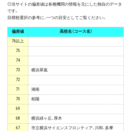
プロ家庭教師の英検®対策
◎当サイトの偏差値は各種機関の情報を元にした独自のデータ
です。
目標校選択の参考に、一つの目安としてご覧ください。
費用について
偏差値
高校名（コース名）
お申込みの流れ
76以上
75
よくある質問
74
採用情報
73
横浜翠嵐
72
71
湘南
70
柏陽
インフォメーション
69
会社概要
68
横浜緑ヶ丘、厚木
採用情報
67
市立横浜サイエンスフロンティア、川和、多摩