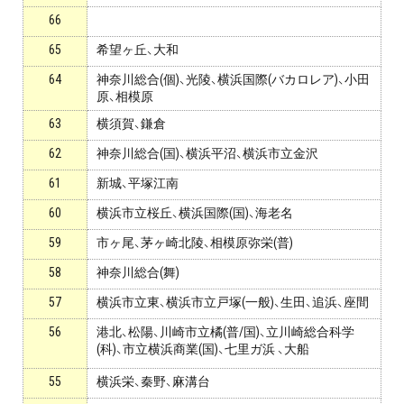
66
プライバシーポリシー
65
希望ヶ丘、大和
免責事項・著作権等
64
神奈川総合(個)、光陵、横浜国際(バカロレア)、小田
原、相模原
63
横須賀、鎌倉
62
神奈川総合(国)、横浜平沼、横浜市立金沢
61
新城、平塚江南
60
横浜市立桜丘、横浜国際(国)、海老名
プロ教師が届ける
59
市ヶ尾、茅ヶ崎北陵、相模原弥栄(普)
公式LINE＠
58
神奈川総合(舞)
57
横浜市立東、横浜市立戸塚(一般)、生田、追浜、座間
0120-11-3967
56
港北、松陽、川崎市立橘(普/国)、立川崎総合科学
(科)、市立横浜商業(国)、七里ガ浜 、大船
受付:9:30～21:30(定休:日曜・祝日)
55
横浜栄、秦野、麻溝台