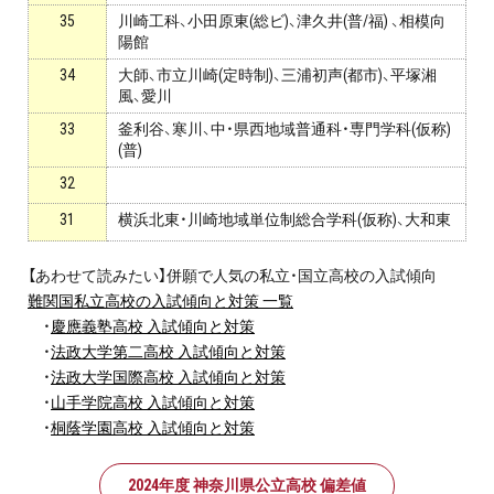
35
川崎工科、小田原東(総ビ)、津久井(普/福) 、相模向
陽館
34
大師、市立川崎(定時制)、三浦初声(都市)、平塚湘
風、愛川
33
釜利谷、寒川、中・県西地域普通科・専門学科(仮称)
(普)
32
31
横浜北東・川崎地域単位制総合学科(仮称)、大和東
【あわせて読みたい】併願で人気の私立・国立高校の入試傾向
難関国私立高校の入試傾向と対策 一覧
・
慶應義塾高校 入試傾向と対策
・
法政大学第二高校 入試傾向と対策
・
法政大学国際高校 入試傾向と対策
・
山手学院高校 入試傾向と対策
・
桐蔭学園高校 入試傾向と対策
2024年度 神奈川県公立高校 偏差値