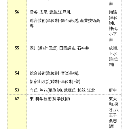
南
56
雪谷, 広尾, 豊島,江戸川,
翔陽
(
単位
総合芸術(単位制・舞台表現), 産業技術高
制
),
専
神代
,
小平
南
55
深川(普/外国語), 田園調布, 石神井
成瀬
,
上水
(
単位
制
)
54
総合芸術(単位制・音楽芸術),
新宿山吹(定時制・単位制・普)
53
向丘, 芦花(単位制), 武蔵丘, 杉並, 江北
府中
52
東, 科学技術(科学技術)
東大
和, 保
谷, 八
王子
桑志
(産