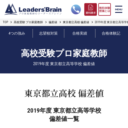
TOP
高校受験 プロ家庭教師
偏差値
東京都立高校 偏差値
2019年度 東京都立高等学
リーダーズブレインの強み
4つの強み
志望校対策
合格実績
合格体験記
コース案内
高校受験プロ家庭教師
プロ教師紹介
2019年度 東京都立高等学校 偏差値
合格実績
オンライン授業
東京都立高校 偏差値
無料体験授業とは
2019年度 東京都立高等学校
短期フリープラン
偏差値一覧