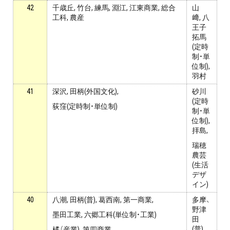
42
千歳丘, 竹台, 練馬, 淵江, 江東商業, 総合
山
工科, 農産
﨑, 八
王子
拓馬
(定時
制・単
位制),
羽村
41
深沢, 田柄(外国文化),
砂川
(定時
荻窪(定時制・単位制)
制・単
位制),
拝島,
瑞穂
農芸
(生活
デザ
イン)
40
八潮, 田柄(普), 葛西南, 第一商業,
多摩、
野津
墨田工業, 六郷工科(単位制・工業)
田
(普),
橘（産業), 第四商業