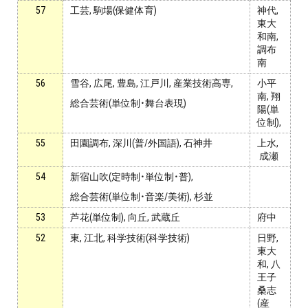
57
工芸, 駒場(保健体育)
神代,
東大
和南,
調布
南
56
雪谷, 広尾, 豊島, 江戸川, 産業技術高専,
小平
南, 翔
総合芸術(単位制・舞台表現)
陽(単
位制),
55
田園調布, 深川(普/外国語), 石神井
上水,
成瀬
54
新宿山吹(定時制・単位制・普),
総合芸術(単位制・音楽/美術), 杉並
53
芦花(単位制), 向丘, 武蔵丘
府中
52
東, 江北, 科学技術(科学技術)
日野,
東大
和, 八
王子
桑志
(産