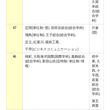
久留
米総
合(総
合学
科)
47
忍岡(単位制・普), 世田谷総合(総合学科)
片倉
(普)
飛鳥(単位制), 王子総合(総合学科),
足立, 紅葉川, 蔵前工業,
千早(ビジネスコミュニケーション)
46
桜町, 大島海洋国際(国際学科), 葛飾総合
府中
(総合学科), 新宿山吹(定時制・単位制・情
東, 久
報）
留米
西, 小
平西,
若葉
総合
(総合
学科),
第五
商業