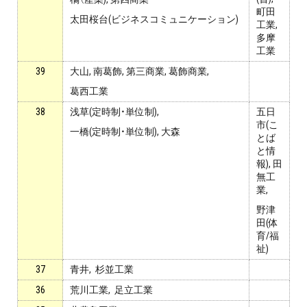
町田
太田桜台(ビジネスコミュニケーション)
工業,
多摩
工業
39
大山, 南葛飾, 第三商業, 葛飾商業,
葛西工業
38
浅草(定時制・単位制),
五日
市(こ
一橋(定時制・単位制), 大森
とば
と情
報), 田
無工
業,
野津
田(体
育/福
祉)
37
青井, 杉並工業
36
荒川工業, 足立工業