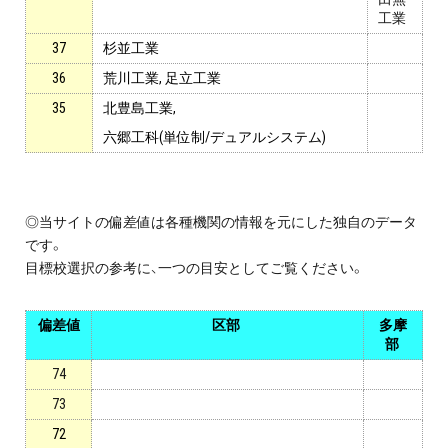
工業
37
杉並工業
36
荒川工業, 足立工業
35
北豊島工業,
六郷工科(単位制/デュアルシステム)
◎当サイトの偏差値は各種機関の情報を元にした独自のデータ
です。
目標校選択の参考に、一つの目安としてご覧ください。
偏差値
区部
多摩
部
74
73
72