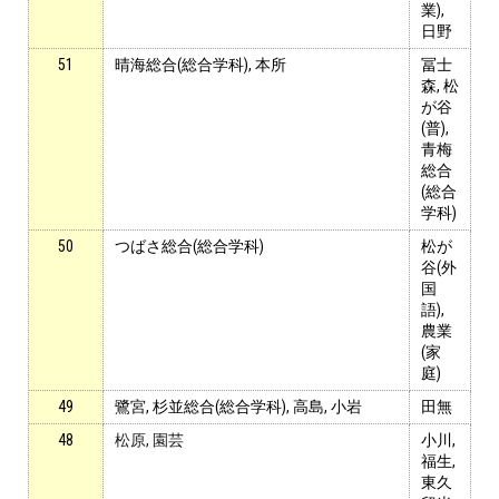
業),
日野
51
晴海総合(総合学科), 本所
冨士
森, 松
が谷
(普),
青梅
総合
(総合
学科)
50
つばさ総合(総合学科)
松が
谷(外
国
語),
農業
(家
庭)
49
鷺宮, 杉並総合(総合学科), 高島, 小岩
田無
48
松原, 園芸
小川,
福生,
東久