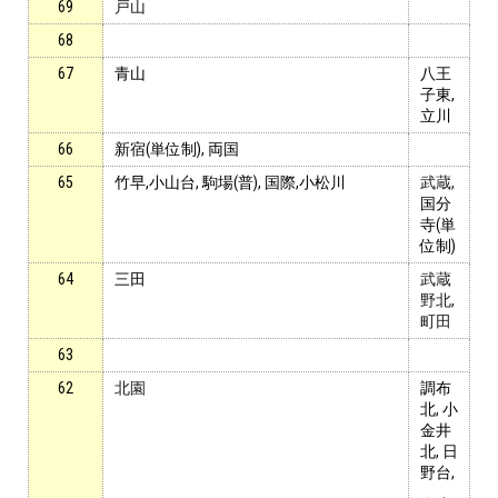
69
戸山
プライバシーポリシー
68
67
青山
八王
免責事項・著作権等
子東,
立川
66
新宿(単位制), 両国
65
竹早,小山台, 駒場(普), 国際,小松川
武蔵,
国分
寺(単
位制)
64
三田
武蔵
プロ教師が届ける
野北,
公式LINE＠
町田
63
0120-11-3967
62
北園
調布
北, 小
金井
受付:9:30～21:30(定休:日曜・祝日)
北, 日
野台,