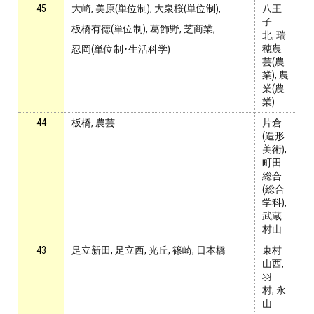
45
大崎, 美原(単位制), 大泉桜(単位制),
八王
子
板橋有徳(単位制), 葛飾野, 芝商業,
北, 瑞
穂農
忍岡(単位制・生活科学)
芸(農
業), 農
業(農
業)
44
板橋, 農芸
片倉
(造形
美術),
町田
総合
(総合
学科),
武蔵
村山
43
足立新田, 足立西, 光丘, 篠崎, 日本橋
東村
山西,
羽
村, 永
山