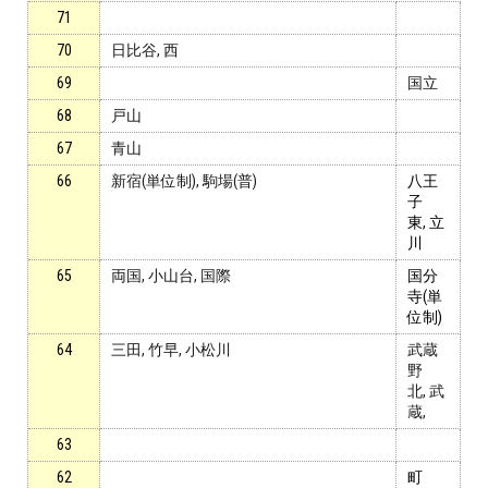
71
70
日比谷, 西
69
国立
68
戸山
67
青山
66
新宿(単位制), 駒場(普)
八王
子
東, 立
川
65
両国, 小山台, 国際
国分
寺(単
位制)
64
三田, 竹早, 小松川
武蔵
野
北, 武
蔵,
63
62
町