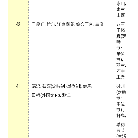
永山,
東村
山西
42
千歳丘, 竹台, 江東商業, 総合工科, 農産
八王
子拓
真(定
時
制・
単位
制)
,
羽村
,
府中
工業
41
深沢, 荻窪(定時制・単位制), 練馬,
砂川
(定時
田柄(外国文化), 淵江
制・
単位
制) ,
拝島,
瑞穂
農芸
(生活