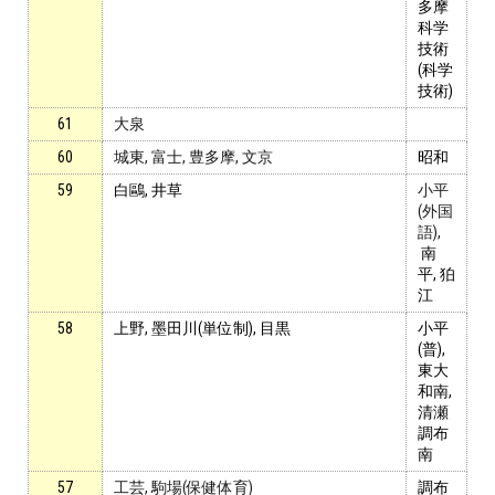
多摩
お問い合わせ・資料請求
科学
技術
(科学
無料体験授業とは
技術)
61
大泉
60
城東, 富士, 豊多摩, 文京
昭和
59
白鷗, 井草
小平
(外国
語),
南
平
, 狛
江
58
上野, 墨田川(単位制), 目黒
小平
(普),
東大
和南,
清瀬
調布
南
57
工芸, 駒場(保健体育)
調布