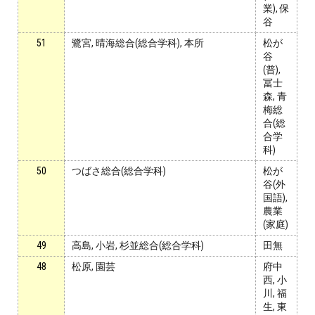
業), 保
谷
51
鷺宮, 晴海総合(総合学科), 本所
松が
谷
(普),
冨士
森, 青
梅総
合(総
合学
科)
50
つばさ総合(総合学科)
松が
谷(外
国語),
農業
(家庭)
49
高島, 小岩, 杉並総合(総合学科)
田無
48
松原, 園芸
府中
西, 小
川, 福
生, 東