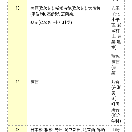
45
美原(単位制), 板橋有徳(単位制), 大泉桜
八王
(単位制), 葛飾野, 芝商業,
子北
,
小平
忍岡(単位制・生活科学)
西
, 武
蔵村
山,
農
業(農
業),
瑞穂
農芸
(
農
業
)
44
農芸
片倉
(造形
美
術),
町田
総合
(
総合
学科
)
43
日本橋, 板橋, 光丘, 足立新田, 足立西, 篠崎
山崎
,