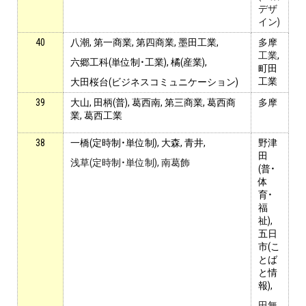
デザ
イン)
40
八潮, 第一商業, 第四商業, 墨田工業,
多摩
工業
,
六郷工科(単位制・工業), 橘(産業),
町田
工業
大田桜台(ビジネスコミュニケーション)
39
大山, 田柄(普), 葛西南, 第三商業, 葛西商
多摩
業, 葛西工業
38
一橋(定時制・単位制), 大森, 青井,
野津
田
浅草(定時制・単位制), 南葛飾
(普・
体
育・
福
祉),
五日
市(こ
とば
と情
報),
田無