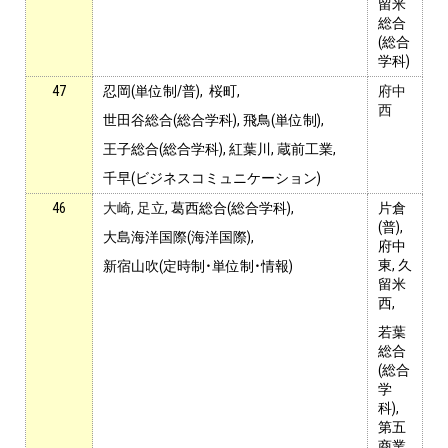
留米
総合
(
総合
学科
)
47
忍岡(単位制/普), 桜町,
府中
西
世田谷総合(総合学科), 飛鳥(単位制),
王子総合(総合学科), 紅葉川, 蔵前工業,
千早(ビジネスコミュニケーション)
46
大崎, 足立
, 葛西総合(総合学科),
片倉
(普),
大島海洋国際(海洋国際),
府中
東, 久
新宿山吹(定時制・単位制・情報)
留米
西,
若葉
総合
(総合
学
科),
第五
商業