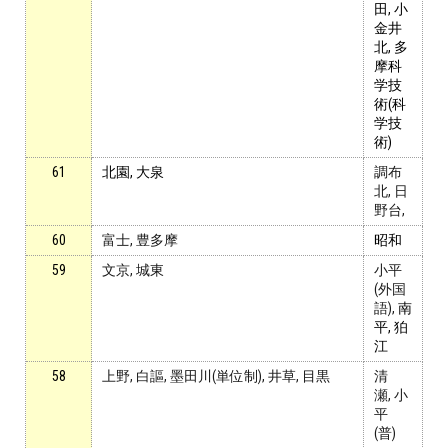
田, 小
金井
北, 多
摩科
学技
術(科
学技
術)
61
北園, 大泉
調布
北, 日
野台,
60
富士, 豊多摩
昭和
59
文京, 城東
小平
(外国
語),
南
平, 狛
江
58
上野, 白謳, 墨田川(単位制), 井草, 目黒
清
瀬, 小
平
(普)