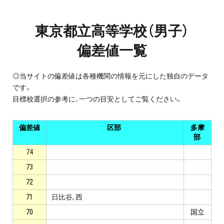
プロ家庭教師の英検®対策
東京都立高等学校（男子）
費用について
偏差値一覧
お申込みの流れ
◎当サイトの偏差値は各種機関の情報を元にした独自のデータ
です。
よくある質問
目標校選択の参考に、一つの目安としてご覧ください。
採用情報
偏差値
区部
多摩
部
74
73
インフォメーション
72
会社概要
71
日比谷, 西
70
国立
採用情報