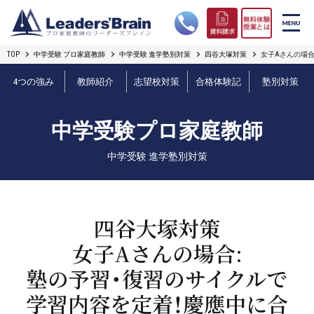
TOP
中学受験 プロ家庭教師
中学受験 進学塾別対策
四谷大塚対策
女子Aさんの場
リーダーズブレインの強み
4つの強み
教師紹介
志望校対策
合格体験記
塾別対策
コース案内
中学受験プロ家庭教師
プロ教師紹介
中学受験 進学塾別対策
合格実績
オンライン授業
四谷大塚対策
女子Aさんの場合:
無料体験授業とは
塾の予習・復習のサイクルで
短期フリープラン
学習内容を定着！慶應中に合