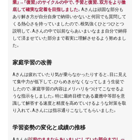
業」→「復習」のサイクルの中で、予習と復習、双方をより徹
お問い合わせ・資料請求
底して確実な定着を目指しました
。Aさんは頑固な部分も
あり解き方が自分自身で納得いかないと何回でも質問して
無料体験授業とは
くる熱心さを持っていましたので、根気強くひとつひとつ
説明して、Aさんの中で以前ならあいまいなまま自分で納得
して済ませていた部分まで着実に理解させるよう努めまし
た。
家庭学習の改善
Aさんは疲れていたり気が乗らなかったりすると、目に見え
て集中力が低下して、ひらめきがなくなってしまう生徒で
したので、家庭学習の内容はメリハリをつけてこなせるよ
うな指示をしました。特に最終目標である慶應中等部を意
識して解答する速度と精度を高めていけるような対策を取
り入れて、Aさんには指示通りこなしてもらいました。
学習姿勢の変化と成績の推移
Aさんが
以前のままならあいまいにしていた部分までしっ