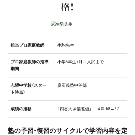
格！
プロ家庭教師の英検®対策
費用について
お申込みの流れ
担当プロ家庭教師
生駒先生
よくある質問
プロ家庭教師の指導
小学5年生7月～入試まで
期間
採用情報
志望中学校（スター
慶応義塾中等部
ト時点）
インフォメーション
成績の推移
「四谷大塚偏差値」 ４科 58→67
会社概要
採用情報
塾の予習・復習のサイクルで学習内容を定