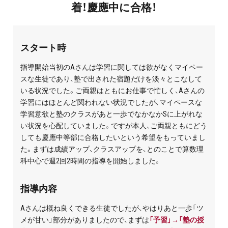
着！慶應中に合格！
プライバシーポリシー
免責事項・著作権等
スタート時
指導開始当初のAさんは学習に関しては欲がなくマイペー
スな生徒であり、塾で出された宿題だけを淡々とこなして
いる状況でした。ご両親はともにお仕事で忙しく、Aさんの
学習にはほとんど関われない状況でしたが、マイペースな
学習意欲と塾のクラスがあと一歩でなかなかSに上がれな
い状況を心配していました。ですが本人、ご両親ともにどう
プロ教師が届ける
しても慶應中等部に合格したいという希望をもっていまし
公式LINE＠
た。まずは成績アップ、クラスアップを、とのことで算数理
科中心で週2回2時間の指導を開始しました。
0120-11-3967
指導内容
受付:9:30～21:30(定休:日曜・祝日)
Aさんは概ね良くできる生徒でしたが、やはりあと一歩「ツ
メが甘い」部分がありましたので、まずは
「予習」→「塾の授