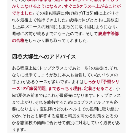
かりこなせるようになると、すぐにSクラスへ上がることが
できました
。その後も順調に伸び続けYTはS1組に上がりそ
れを最後まで維持できました。成績の伸びとともに意欲面
も上昇、Sコースの難問にも意欲的に取り組むようになり、
週報に名前が載るまでになったのです。そして
慶應中等部
の合格
をしっかり勝ち取ってくれました。
四谷大塚生へのアドバイス
ある程度上位（トップクラスまであと一歩）の生徒は、それ
なりに出来てしまうが故に本人も自覚していない「ツメの
甘さ」があるケースが多いです。まずは
しっかり『予習シリ
ーズ』の「練習問題」まできっちり理解、定着させること
。小
6の夏休み前まではこれが最優先になります。トップクラス
まで上がり、それを維持するためにはプラスアルファも必
要になります。夏以降はどのレベルまでの難問に取り組む
のか、それとも解答する速度と精度を高める対策をとるの
かを志望校の傾向に合わせて個別に対応していく必要があ
ります。