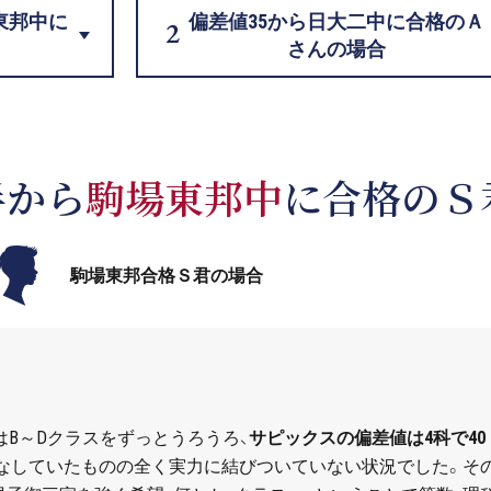
東邦中に
偏差値35から日大二中に合格のＡ
さんの場合
半から
駒場東邦中
に合格のＳ
駒場東邦合格Ｓ君の場合
は
B
～
D
クラスをずっとうろうろ、
サピックスの偏差値は
4
科で
40
なしていたものの全く実力に結びついていない状況でした。そ