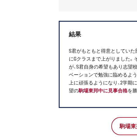
結果
S
君がもともと得意としていた
に
G
クラスまで上がりました。
が、
S
君自身の希望もあり志望
ベーションで勉強に臨めるよう
上に頑張るようになり、
2
学期
望の
駒場東邦中に見事合格
を
駒場東