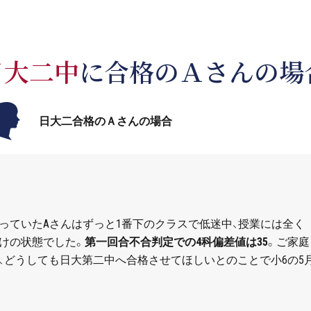
日大二中
に合格のＡさんの場
日大二合格のＡさんの場合
っていた
A
さんはずっと
1
番下のクラスで低迷中、授業には全く
けの状態でした。
第一回合不合判定での
4
科偏差値は
35
。ご家庭
、どうしても日大第二中へ合格させてほしいとのことで小
6
の
5