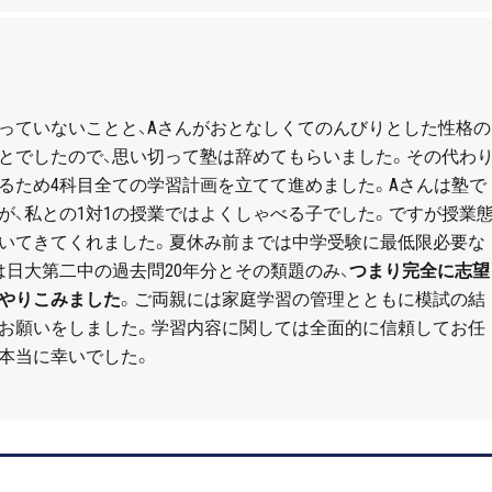
っていないことと、
A
さんがおとなしくてのんびりとした性格の
とでしたので、思い切って塾は辞めてもらいました。その代わ
るため
4
科目全ての学習計画を立てて進めました。
A
さんは塾で
が、私との
1
対
1
の授業ではよくしゃべる子でした。ですが授業
いてきてくれました。夏休み前までは中学受験に最低限必要な
は日大第二中の過去問
20
年分とその類題のみ、
つまり完全に志望
やりこみました
。ご両親には家庭学習の管理とともに模試の結
お願いをしました。学習内容に関しては全面的に信頼してお任
本当に幸いでした。