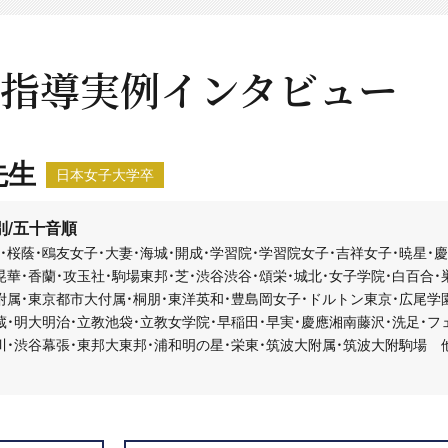
指導実例インタビュー
先生
日本女子大学卒
別/五十音順
・桜蔭・鴎友女子・大妻・海城・開成・学習院・学習院女子・吉祥女子・暁星・
晃華・香蘭・攻玉社・駒場東邦・芝・渋谷渋谷・頌栄・城北・女子学院・白百合・
附属・東京都市大付属・桐朋・東洋英和・豊島岡女子・ドルトン東京・広尾学
蔵・明大明治・立教池袋・立教女学院・早稲田・早実・慶應湘南藤沢・洗足・フ
川・渋谷幕張・東邦大東邦・浦和明の星・栄東・筑波大附属・筑波大附駒場 