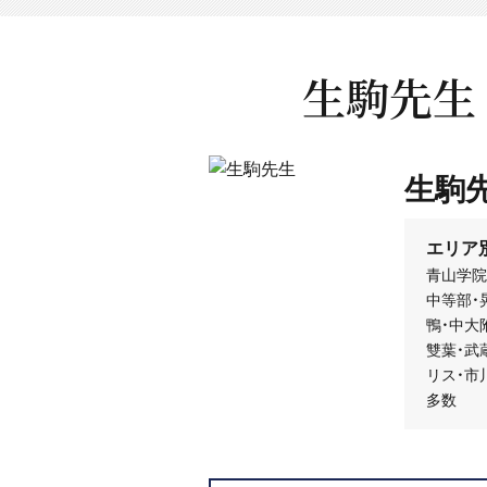
生駒先生
生駒
エリア
青山学院
中等部・
鴨・中大
雙葉・武
リス・市
多数