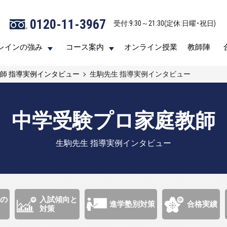
0120-11-3967
0120-11-3967
受付:9:30～21:30(定休:日曜・祝日)
受付:9:30～21:30(定休:日曜・祝日)
レインの強み
レインの強み
コース案内
コース案内
オンライン授業
オンライン授業
教師陣
教師陣
師 指導実例インタビュー
生駒先生
指導実例インタビュー
中学受験プロ家庭教師
生駒先生
指導実例インタビュー
の
入試傾向と
進学塾別対策
合格実績
対策