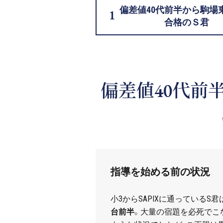
偏差値40代前半から駒場
合格のＳ君
偏差値40代前
指導を始める前の状況
小
3
から
SAPIX
に通っている
S
君
台前半
。大量の宿題を必死でこ