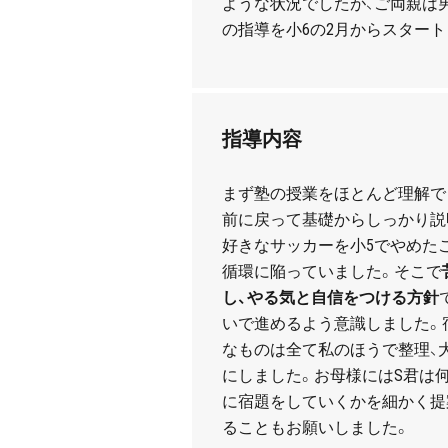
ような状況でしたが、ご両親は
の指導を小
6
の
2
月からスタート
指導内容
まず塾の授業をほとんど理解で
前に戻って基礎からしっかり説
好きなサッカーを小
5
でやめた
循環に陥っていました。そこで
し、やる気と自信をつける方針
いで進めるよう意識しました。
なものは全て私のほうで整理、
にしました。お母様には
S
君は
に宿題をしていくかを細かく提
ることもお願いしました。