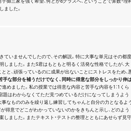
男子御三家を強く希望、何とかαクラスへ、ということで算数・理
しました。
きていませんでしたので、その解説。特に大事な単元はその都
明しました。また
S
君はもともと明るく活発な性格でしたが、大
ことと、頑張っているのに成果が出ないことにストレスをため、
苦手な部分を補うだけでなく、同時に得意な部分をしっかり伸
で進めました。私の授業では得意な内容と苦手な内容を
1
：
1
くら
宿題はわからなくてただ見つめているだけになってしまうよう
大事なもののみを繰り返し練習してちゃんと自分の力となるよ
何が得意でどこがわかっていないのかをきちんと示し、どのよう
案しました。またテキスト・テストの整理とともにあせらず見