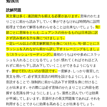
勉強法
読解問題
英文量は多く、速読能力を鍛える必要があります。
意味のかたま
りごとに前から読み下していく事ができなければ時間内に設問
処理まで含めて解答を終わらせることは出来ないでしょう。
句・
節ごとに意味をとらえ、ニュアンスの分かるものは日本語に訳
さず読み進める力を身につけましょう。
一定レベル以上の英文解釈能力を身につけたら、句・節ごとにス
ラッシュを入れながら前から訳し下すトレーニングをしましょ
う（スラッシュ・リーディング）。
最初のうちはやや多めにスラッ
シュを入れることになるでしょうが、慣れてくればそれほど入
れずに前から下し読み下していくことができるようになりま
す。
併せて行いたいのが音読です。
一度解き、しっかり復習した
英文を用いて、必ず英文音読の時間を設けるようにしましょう。
音読することで、強制的に前から読み下す習慣を身に付けるこ
とが出来ます。その際には必ず意味のかたまりごとに内容を把
握する意識を持つようにしましょう。漫然と読んでいては効果
が半減してしまいます。音源付きの長文問題集であれば、それを
利用することでさらに効果を高めることが出来るでしょう。