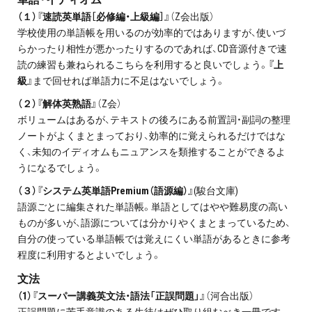
（１）『速読英単語［必修編・上級編］』
（Z会出版）
学校使用の単語帳を用いるのが効率的ではありますが、使いづ
らかったり相性が悪かったりするのであれば、CD音源付きで速
読の練習も兼ねられるこちらを利用すると良いでしょう。
『上
級』
まで回せれば単語力に不足はないでしょう。
（２）『解体英熟語』
（Z会）
ボリュームはあるが、テキストの後ろにある前置詞・副詞の整理
ノートがよくまとまっており、効率的に覚えられるだけではな
く、未知のイディオムもニュアンスを類推することができるよ
うになるでしょう。
（３）『システム英単語Premium（語源編）』
(駿台文庫)
語源ごとに編集された単語帳。単語としてはやや難易度の高い
ものが多いが、語源については分かりやくまとまっているため、
自分の使っている単語帳では覚えにくい単語があるときに参考
程度に利用するとよいでしょう。
文法
（1）『スーパー講義英文法・語法「正誤問題」』
（河合出版）