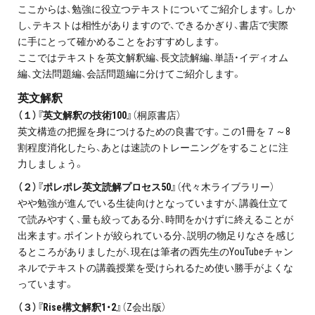
ここからは、勉強に役立つテキストについてご紹介します。しか
し、テキストは相性がありますので、できるかぎり、書店で実際
に手にとって確かめることをおすすめします。
ここではテキストを英文解釈編、長文読解編、単語・イディオム
編、文法問題編、会話問題編に分けてご紹介します。
英文解釈
（１）『英文解釈の技術100』
（桐原書店）
英文構造の把握を身につけるための良書です。この1冊を７～8
割程度消化したら、あとは速読のトレーニングをすることに注
力しましょう。
（２）『ポレポレ英文読解プロセス50』
（代々木ライブラリー）
やや勉強が進んでいる生徒向けとなっていますが、講義仕立て
で読みやすく、量も絞ってある分、時間をかけずに終えることが
出来ます。ポイントが絞られている分、説明の物足りなさを感じ
るところがありましたが、現在は筆者の西先生のYouTubeチャン
ネルでテキストの講義授業を受けられるため使い勝手がよくな
っています。
（３）『Rise構文解釈1・2』
（Z会出版）