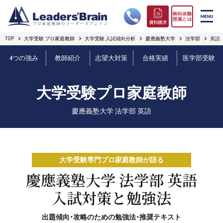
TOP
大学受験 プロ家庭教師
大学受験 入試傾向分析
慶應義塾大学
法学部
英語
リーダーズブレインの強み
4つの強み
教師紹介
志望大対策
合格実績
医学部受験
コース案内
大学受験プロ家庭教師
プロ教師紹介
慶應義塾大学 法学部 英語
合格実績
オンライン授業
大学受験専門プロ家庭教師が語る
無料体験授業とは
慶應義塾大学 法学部 英語
入試対策と勉強法
短期フリープラン
出題傾向・攻略のための勉強法・推奨テキスト