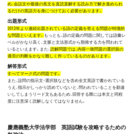
お問い合わせ・資料請求
め、会話文や最後の長文を直読直解する読み方で解き進められ
るだけの英語力を身につけておく必要があります。
無料体験授業とは
出題形式
2012年より連続出題されている語の定義を答える問題が特徴的
な問題といえます。
もっとも、語の定義の問題に関しては語彙レ
ベルがかなり高く、文脈と文法形式から類推する力を問われて
いるといえます。また、
読解問題では、内容一致問題の選択肢の
適否の判断をかなり難しく作っているものがあります。
解答形式
すべてマーク式の問題です。
また、設問の指示文・選択肢などを含め全文英語で書かれている
うえ、指示がしっかり読めていないと、問われていることを勘違
いしてしまうリード文もあるため、回答する際には本文と同程
度に注意深く読解しなくてはなりません。
慶應義塾大学法学部 英語試験を攻略するための