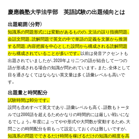
プライバシーポリシー
慶應義塾大学法学部 英語試験の出題傾向とは
免責事項・著作権等
出題範囲（分野）
知識系の問題形式には変動があるものの、文法の誤り指摘問題、
会話文問題、読解問題で英文の中で単語の定義を文脈から推測
する問題、内容把握を中心とした設問から構成される読解問題
から構成されていることが多いです。
以前は発音アクセントも
出題されていましたが、2020年より二つの語が結合して一つの
語が形成される場合の知識が問われています。また、全体として
目を通さなくてはならない英文量は多く語彙レベルも高いで
す。
プロ教師が届ける
公式LINE＠
出題量と時間配分
試験時間は80分です。
0120-11-3967
設問も含めすべて英文であり、語彙レベルも高く、語数もトータ
ルでは2000語を超えるためかなりの時間的には厳しい戦いにな
るでしょう。年度によってやや形式や大問数が変動するため、大
受付:9:30～21:30(定休:日曜・祝日)
問ごとの時間配分を前もって設定しておくのは難しいですが、
知識系の問題でできるだけ時間を稼げるだけの知識の精度を高