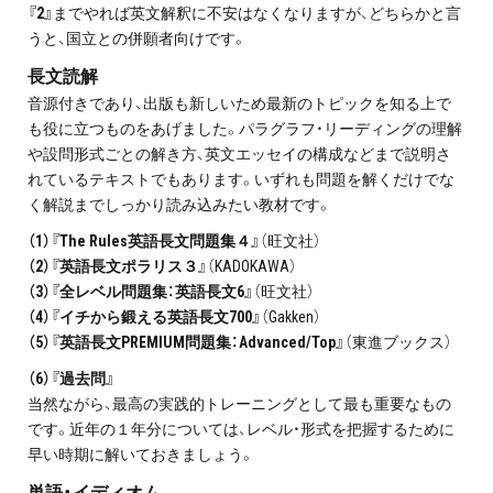
『2』
までやれば英文解釈に不安はなくなりますが、どちらかと言
うと、国立との併願者向けです。
長文読解
音源付きであり、出版も新しいため最新のトピックを知る上で
も役に立つものをあげました。パラグラフ・リーディングの理解
や設問形式ごとの解き方、英文エッセイの構成などまで説明さ
れているテキストでもあります。いずれも問題を解くだけでな
く解説までしっかり読み込みたい教材です。
（1）『The Rules英語長文問題集４』
（旺文社）
（2）『英語長文ポラリス３』
（KADOKAWA）
（3）『全レベル問題集：英語長文6』
（旺文社）
（4）『イチから鍛える英語長文700』
（Gakken）
（5）『英語長文PREMIUM問題集：Advanced/Top』
（東進ブックス）
（6）『過去問』
当然ながら、最高の実践的トレーニングとして最も重要なもの
です。近年の１年分については、レベル・形式を把握するために
早い時期に解いておきましょう。
単語・イディオム