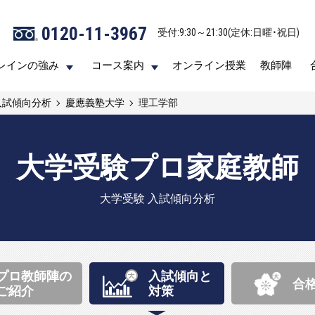
0120-11-3967
0120-11-3967
受付:9:30～21:30(定休:日曜・祝日)
受付:9:30～21:30(定休:日曜・祝日)
レインの強み
レインの強み
コース案内
コース案内
オンライン授業
オンライン授業
教師陣
教師陣
入試傾向分析
慶應義塾大学
理工学部
大学受験プロ家庭教師
大学受験 入試傾向分析
プロ教師陣の
入試傾向と
合
ご紹介
対策