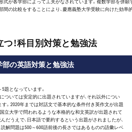
・形式が各学部によって工夫がなされています。複数学部を併願
学部間の比較をすることにより、慶應義塾大学受験に向けた効率
立つ！科目別対策と勉強法
学部の英語対策と勉強法
～5題となっています。
題については安定的に出題されていますが、それ以外につい
す。2020年までは対話文で基本的な条件付き英作文が出題
らは国立大学で問われるような本格的な和文英訳が出題されて
を読んだうえで、日本語で要約するという出題がされましたが、
。読解問題は500～600語前後の長さではあるものの語彙レベ