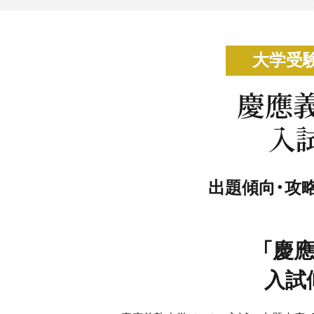
大学受
慶應
入
出題傾向・攻
「慶
入試