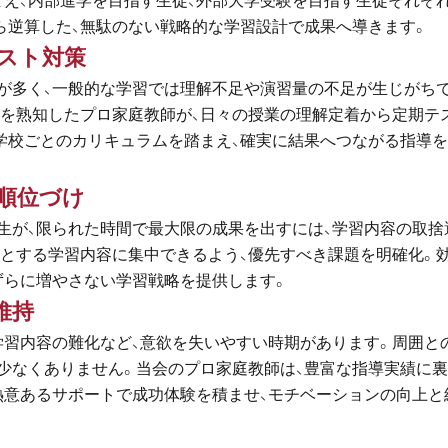
まえ、内部進学を目指す生徒、外部大学受験を目指す生徒それぞ
ら逆算した、無駄のない戦略的な学習設計で成果へ導きます。
テスト対策
材が多く、一般的な学習では理解不足や演習量の不足が生じがち
向を熟知したプロ家庭教師が、日々の授業の理解定着から定期テ
学校ごとのカリキュラムを踏まえ、確実に結果へつながる指導
先順位づけ
生が、限られた時間で最大限の成果を出すには、学習内容の取捨
要とする学習内容に集中できるよう、優先すべき課題を明確化。
ずらに増やさない学習戦略を提供します。
維持
学習内容の難化など、意欲を失いやすい時期があります。周囲と
少なくありません。当会のプロ家庭教師は、豊富な指導実績に
熱意あるサポートで成功体験を積ませ、モチベーションの向上と