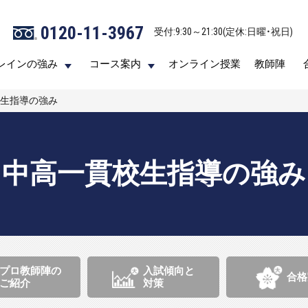
0120-11-3967
0120-11-3967
受付:9:30～21:30(定休:日曜・祝日)
受付:9:30～21:30(定休:日曜・祝日)
レインの強み
レインの強み
コース案内
コース案内
オンライン授業
オンライン授業
教師陣
教師陣
生指導の強み
中高一貫校生指導の強み
プロ教師陣の
入試傾向と
合格
ご紹介
対策