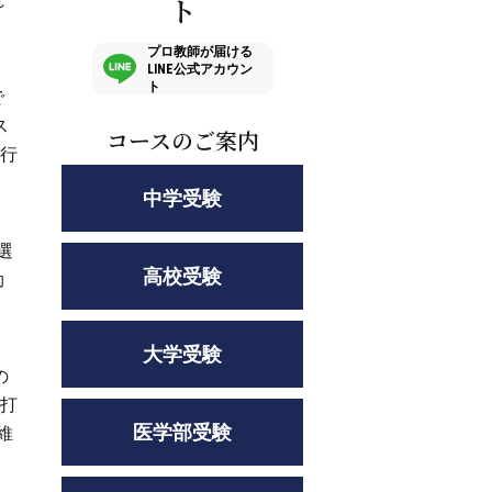
れ
ト
プロ教師が届ける
LINE公式アカウン
ト
で
ス
コースのご案内
を行
中学受験
選
高校受験
効
大学受験
の
裏打
医学部受験
維