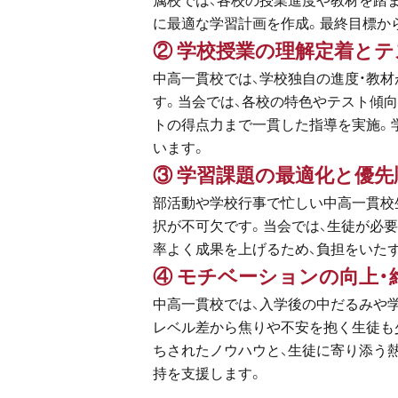
属校では、各校の授業進度や教材を踏
に最適な学習計画を作成。最終目標か
② 学校授業の理解定着と
中高一貫校では、学校独自の進度・教
す。当会では、各校の特色やテスト傾
トの得点力まで一貫した指導を実施。
います。
③ 学習課題の最適化と優
部活動や学校行事で忙しい中高一貫校
択が不可欠です。当会では、生徒が必
率よく成果を上げるため、負担をいた
④ モチベーションの向上・
中高一貫校では、入学後の中だるみや
レベル差から焦りや不安を抱く生徒も
ちされたノウハウと、生徒に寄り添う
持を支援します。