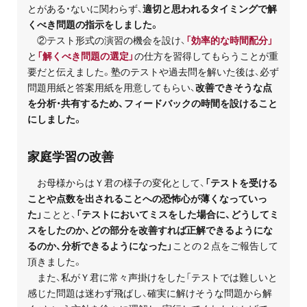
とがある・ないに関わらず、
適切と思われるタイミングで解
くべき問題の指示をしました。
②テスト形式の演習の機会を設け、
「効率的な時間配分」
と
「解くべき問題の選定」
の仕方を習得してもらうことが重
要だと伝えました。塾のテストや過去問を解いた後は、必ず
問題用紙と答案用紙を用意してもらい、
改善できそうな点
を分析・共有するため、フィードバックの時間を設けること
にしました。
家庭学習の改善
お母様からはＹ君の様子の変化として、
「テストを受ける
ことや点数を出されることへの恐怖心が薄くなっていっ
た」
ことと、
「テストにおいてミスをした場合に、どうしてミ
スをしたのか、どの部分を改善すれば正解できるようにな
るのか、分析できるようになった」
ことの２点をご報告して
頂きました。
また、私がＹ君に常々声掛けをした「テストでは難しいと
感じた問題は迷わず飛ばし、確実に解けそうな問題から解