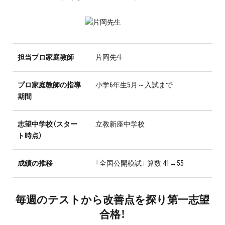
プロ家庭教師の英検®対策
費用について
担当プロ家庭教師
片岡先生
お申込みの流れ
プロ家庭教師の指導
小学6年生5月～入試まで
よくある質問
期間
採用情報
志望中学校（スター
立教新座中学校
ト時点）
成績の推移
「全国公開模試」 算数 41→55
インフォメーション
会社概要
毎週のテストから改善点を探り第一志望
合格！
採用情報