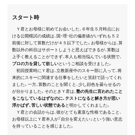
プライバシーポリシー
スタート時
免責事項・著作権等
Ｙ君とお母様に初めてお会いした、６年生５月時点にお
ける公開模試の成績は、国・理・社の偏差値がいずれも５２
前後に対して算数だけが４５以下でした。お母様からは、算
数以外の科目はサポートしようと思えばできるが、算数は
上手く教えることができず、本人も相当悩んでいる状態で、
プロの力を貸して欲しい
というご相談を受けました。
初回授業時にＹ君は、立教新座中のスキー部に入って、将
来的にスキーに関連する仕事をしたいと笑顔で語ってくれ
プロ教師が届ける
ました。一方、算数のことを聞くと、少し顔色を曇らせるの
公式LINE＠
が分かりました。そのときＹ君は、
塾の先生に言われたこと
をこなしているはずなのに、テストになると解き方が思い
0120-11-3967
浮かばず、苦しい状態である
と明かしてくれました。
Ｙ君との会話からは、彼がとても素直な性格であること、
お母様以上にＹ君本人が「自分を変えたい」という強い意志
受付:9:30～21:30(定休:日曜・祝日)
を持っていることを感じました。