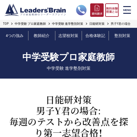
TOP
中学受験 プロ家庭教師
中学受験 進学塾別対策
日能研対策
男子Y君の場合
リーダーズブレインの強み
4つの強み
教師紹介
志望校対策
合格体験記
塾別対策
コース案内
中学受験プロ家庭教師
プロ教師紹介
中学受験 進学塾別対策
合格実績
オンライン授業
日能研対策
男子Y君の場合:
無料体験授業とは
毎週のテストから改善点を探
短期フリープラン
り第一志望合格！