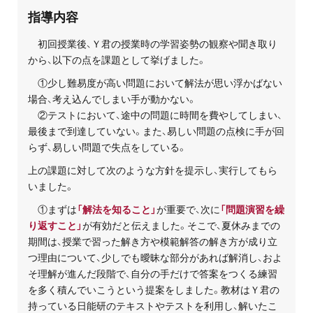
お問い合わせ・資料請求
指導内容
初回授業後、Ｙ君の授業時の学習姿勢の観察や聞き取り
無料体験授業とは
から、以下の点を課題として挙げました。
①少し難易度が高い問題において解法が思い浮かばない
場合、考え込んでしまい手が動かない。
②テストにおいて、途中の問題に時間を費やしてしまい、
最後まで到達していない。また、易しい問題の点検に手が回
らず、易しい問題で失点をしている。
上の課題に対して次のような方針を提示し、実行してもら
いました。
①まずは
「解法を知ること」
が重要で、次に
「問題演習を繰
り返すこと」
が有効だと伝えました。そこで、夏休みまでの
期間は、授業で習った解き方や模範解答の解き方が成り立
つ理由について、少しでも曖昧な部分があれば解消し、およ
そ理解が進んだ段階で、自分の手だけで答案をつくる練習
を多く積んでいこうという提案をしました。教材はＹ君の
持っている日能研のテキストやテストを利用し、解いたこ