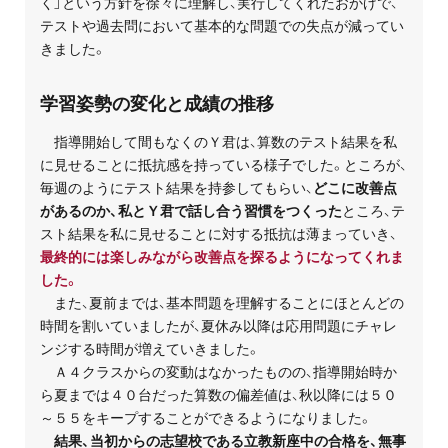
く」という方針を徐々に理解し、実行してくれたおかげで、
テストや過去問において基本的な問題での失点が減ってい
きました。
学習姿勢の変化と成績の推移
指導開始して間もなくのＹ君は、算数のテスト結果を私
に見せることに抵抗感を持っている様子でした。ところが、
毎週のようにテスト結果を持参してもらい、
どこに改善点
があるのか、私とＹ君で話し合う習慣をつくった
ところ、テ
スト結果を私に見せることに対する抵抗は薄まっていき、
最終的には楽しみながら改善点を探るようになってくれま
した。
また、夏前までは、基本問題を理解することにほとんどの
時間を割いていましたが、夏休み以降は応用問題にチャレ
ンジする時間が増えていきました。
Ａ４クラスからの変動はなかったものの、指導開始時か
ら夏までは４０台だった算数の偏差値は、秋以降には５０
～５５をキープすることができるようになりました。
結果、当初からの志望校である立教新座中の合格を、無事