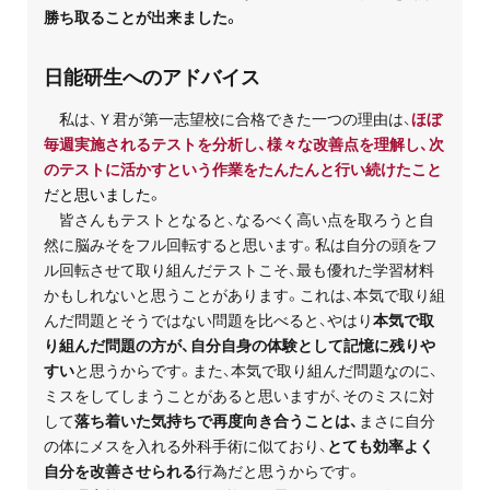
勝ち取ることが出来ました。
日能研生へのアドバイス
私は、Ｙ君が第一志望校に合格できた一つの理由は、
ほぼ
毎週実施されるテストを分析し、様々な改善点を理解し、次
のテストに活かすという作業をたんたんと行い続けたこと
だと思いました。
皆さんもテストとなると、なるべく高い点を取ろうと自
然に脳みそをフル回転すると思います。私は自分の頭をフ
ル回転させて取り組んだテストこそ、最も優れた学習材料
かもしれないと思うことがあります。これは、本気で取り組
んだ問題とそうではない問題を比べると、やはり
本気で取
り組んだ問題の方が、自分自身の体験として記憶に残りや
すい
と思うからです。また、本気で取り組んだ問題なのに、
ミスをしてしまうことがあると思いますが、そのミスに対
して
落ち着いた気持ちで再度向き合うことは、
まさに自分
の体にメスを入れる外科手術に似ており、
とても効率よく
自分を改善させられる
行為だと思うからです。