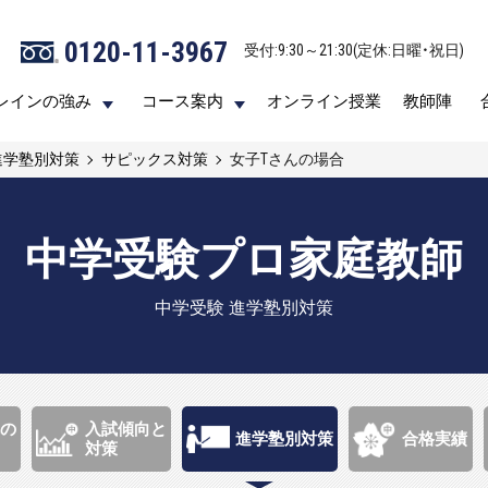
0120-11-3967
0120-11-3967
受付:9:30～21:30(定休:日曜・祝日)
受付:9:30～21:30(定休:日曜・祝日)
レインの強み
レインの強み
コース案内
コース案内
オンライン授業
オンライン授業
教師陣
教師陣
進学塾別対策
サピックス対策
女子Tさんの場合
中学受験プロ家庭教師
中学受験 進学塾別対策
の
入試傾向と
進学塾別対策
合格実績
対策