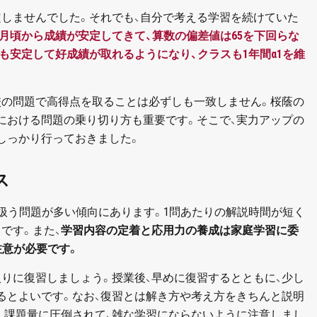
定しませんでした。それでも、自分で考える学習を続けていた
11月頃から成績が安定してきて、算数の偏差値は65を下回らな
も安定して好成績が取れるようになり、クラスも1年間α1を維
校の問題で高得点を取ることは必ずしも一致しません。桜蔭の
における問題の乗り切り方も重要です。そこで、実力アップの
しっかり行っておきました。
ス
業で扱う問題が多い傾向にあります。1問あたりの解説時間が短く
です。また、
学習内容の定着と応用力の養成は家庭学習に委
注意が必要です。
りに復習しましょう。授業後、早めに復習するとともに、少し
るとよいです。なお、復習とは解き方や考え方をきちんと説明
。課題量に圧倒されて、雑な学習にならないように注意しまし