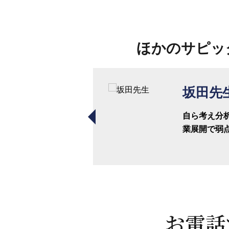
ほかのサピッ
高橋先生
坂田先
「何が必要か」を見
自ら考え分
極めて、慶應中等部
業展開で弱点
に合格！
お電話