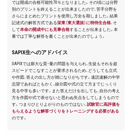
では開成の合格可能性70％となりました。その頃には分野
別のプリントを終えることが出来ましたので、苦手分野を
さらにまとめたプリントを使用し万全を期しました。結果
記述式の解答方式である
栄東（東大選抜）に特待生合格
、そ
して
本命の開成中にも見事合格
することが出来ました。本
番では丁寧な解答を書くことが出来たのでしょう。
SAPIX生へのアドバイス
SAPIXでは膨大な質・量の問題を与えられ、生徒もそれを超
スピードでこなすことが要求されるため、どうしても立式
や作図、答えの出し方が雑になりがちです。速読速解の中学
志望であればともかく、線分図や式の立て方までじっくり
見る中学も多いです。また答えだけを出しても、自分の考え
方を作図や式で表せないと思わぬ失点をしてしまうもので
す。つまりひとりよがりのものではない、
試験官に高評価を
もらえるような解答づくりをトレーニングする必要がある
のです。