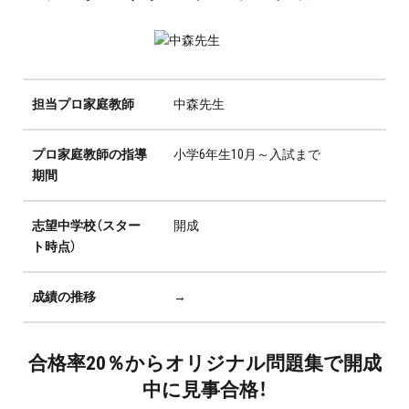
プロ家庭教師の英検®対策
費用について
担当プロ家庭教師
中森先生
お申込みの流れ
プロ家庭教師の指導
小学6年生10月～入試まで
よくある質問
期間
採用情報
志望中学校（スター
開成
ト時点）
成績の推移
→
インフォメーション
会社概要
合格率20％からオリジナル問題集で開成
中に見事合格！
採用情報