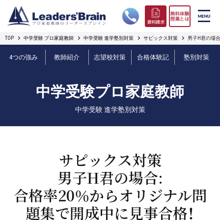
TOP
中学受験 プロ家庭教師
中学受験 進学塾別対策
サピックス対策
男子H君の場
リーダーズブレインの強み
4つの強み
教師紹介
志望校対策
合格体験記
塾別対策
コース案内
中学受験プロ家庭教師
プロ教師紹介
中学受験 進学塾別対策
合格実績
オンライン授業
サピックス対策
男子H君の場合:
無料体験授業とは
合格率20％からオリジナル問
短期フリープラン
題集で開成中に見事合格！