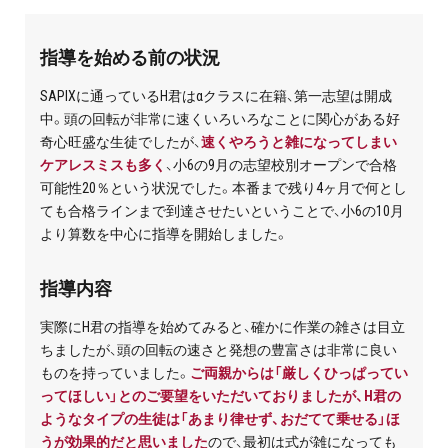
プライバシーポリシー
指導を始める前の状況
免責事項・著作権等
SAPIXに通っているH君はαクラスに在籍、第一志望は開成
中。頭の回転が非常に速くいろいろなことに関心がある好
奇心旺盛な生徒でしたが、
速くやろうと雑になってしまい
ケアレスミスも多く
、小6の9月の志望校別オープンで合格
可能性20％という状況でした。本番まで残り4ヶ月で何とし
ても合格ラインまで到達させたいということで、小6の10月
より算数を中心に指導を開始しました。
プロ教師が届ける
公式LINE＠
指導内容
実際にH君の指導を始めてみると、確かに作業の雑さは目立
0120-11-3967
ちましたが、頭の回転の速さと発想の豊富さは非常に良い
ものを持っていました。
ご両親からは「厳しくひっぱってい
受付:9:30～21:30(定休:日曜・祝日)
ってほしい」とのご要望をいただいておりましたが、H君の
ようなタイプの生徒は「あまり律せず、おだてて乗せる」ほ
うが効果的だと思いました
ので、最初は式が雑になっても