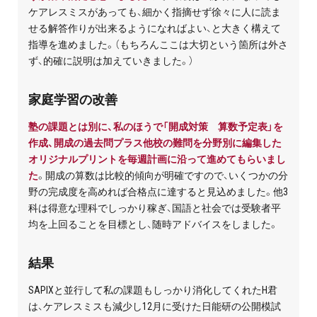
お問い合わせ・資料請求
ケアレスミスがあっても、細かく指摘せず徐々に人に読ま
せる解答作りが出来るようになればよい、と大きく構えて
指導を進めました。（もちろんここは大切という箇所は外さ
無料体験授業とは
ず、的確に説明は加えていきました。）
家庭学習の改善
塾の課題とは別に、私のほうで「開成対策 算数予定表」を
作成、開成の過去問プラス他校の難問を分野別に編集した
オリジナルプリントを毎週計画に沿って進めてもらいまし
た
。開成の算数は比較的傾向が明確ですので、いくつかの分
野の完成度を高めれば合格点に達すると見込めました。他3
科は得意な理科でしっかり稼ぎ、国語と社会では受験者平
均を上回ることを目標とし、随時アドバイスをしました。
結果
SAPIXと並行して私の課題もしっかり消化してくれたH君
は、ケアレスミスも減少し12月に受けた日能研の公開模試