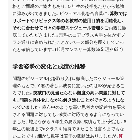
格とご両親のご協力もあり、５年生の後半あたりから勉強
に弾みが出てきました。ビジュアル化を合言葉に、
算数では
サポートやサピックス等の各教材の使用目的を明確化し、
それに合わせて日々の学習スケジュール管理
をご両親に徹
底していただきました。理科のコアプラスも手を抜かずプ
ラン通りに進められたことが、ベース部分を厚くしていっ
たと確信しています。(10月マンスリー算数66.5、理科63.4)
学習姿勢の変化と成績の推移
問題のビジュアル化を取り入れ、徹底したスケジュール管
理のもとで、Ｙ君の著しい成長に驚いたのはSSが始まるこ
ろでした。
突破口の見当たらない難度の高い問題に対して
も、問題を具体化しながら解き進むことができるようにな
っていました。
麻布中のような高い思考力や記述力を要求
される問題に対しても、確実に対応できるようになってい
ました。蛇足ながら５年生の夏以降、成績も向上・安定し、６
年生の最後までαクラスを維持できたことは言うまでもな
いことです。細かな数字は若干の変動はありましたが、
算