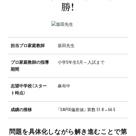
勝！
プロ家庭教師の英検®対策
費用について
お申込みの流れ
担当プロ家庭教師
坂田先生
よくある質問
プロ家庭教師の指導
小学5年生5月～入試まで
期間
採用情報
志望中学校（スター
麻布中
ト時点）
インフォメーション
成績の推移
「SAPIX偏差値」 算数 51.8→66.5
会社概要
採用情報
問題を具体化しながら解き進むことで第