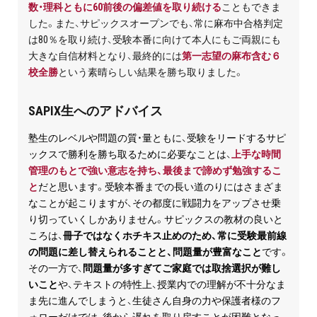
数・理科ともに60前後の偏差値を取り続ける
こともできま
した。また、サピックスオープンでも、常に麻布中合格判定
は80％を取り続け、受験本番に向けて本人にもご両親にも
大きな自信材料となり、最終的には
第一志望の麻布含む６
校全勝
という素晴らしい結果を勝ち取りました。
SAPIX生へのアドバイス
塾生のレベルや問題の質・量ともに、受験をリードするサピ
ックスで勝利を勝ち取るために必要なことは、
上手な時間
管理のもとで強い意志を持ち、最後まで諦めず勉強するこ
と
だと思います。受験本番までの長い道のりにはさまざま
なことが起こりますが、その都度に戦闘力をアップさせ乗
り切っていくしかありません。サピックスの教材の良いと
ころは、
冊子ではなくホチキス止めのため、常に受験最前線
の問題に差し替えられることと、問題量が豊富なこと
です。
その一方で、
問題量が多すぎてご家庭では取捨選択が難し
いこと
や、テキストの特性上、授業内での理解が不十分なま
ま先に進んでしまうと、生徒さん自身の力や保護者様のフ