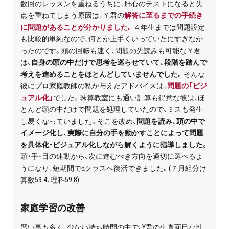
数回のレッスンを重ねるうちに、肝心のテストになると失
お問い合わせ・資料請求
点を重ねてしまう原因は、Ｙ君の
解答に至るまでの手続き
に問題があることが分かりました。
４年生までは問題設定
無料体験授業とは
も比較的単純なので、何とか上手くいっていたにすぎなか
ったのです。頭の回転も速く、問題の先読みも可能なＹ君
は、
自身の頭の中だけで思考を巡らせていて、段階を踏んで
考えを進めることをほとんどしていませんでした。
そんな
彼にプロ家庭教師の私が与えたアドバイスは、
問題の「ビジ
ュアル化」
でした。珠算教室にも通い計算も得意な彼は、ほ
とんど頭の中だけで問題を処理していたので、ミスも発生
し易くなっていました。そこを改め、
問題を読み、頭の中で
イメージ化し、実際に自分の手を動かすことによって問題
を具体化・ビジュアル化しながら解くように指導しました。
頭・手・目の連動から、次に進むべき方向を適切に選べるよ
うになり、短期間でαクラスへ復活できました。(７月組分け
算数59.4、理科59.8)
家庭学習の改善
習い事も多く、少ない持ち時間の中で、Y君の生真面目な性