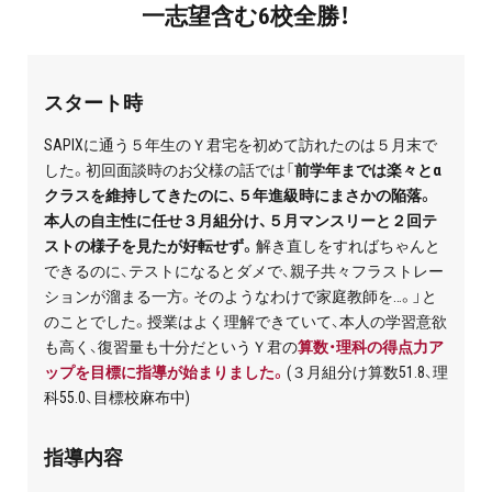
一志望含む6校全勝！
プライバシーポリシー
免責事項・著作権等
スタート時
SAPIXに通う５年生のＹ君宅を初めて訪れたのは５月末で
した。初回面談時のお父様の話では「
前学年までは楽々とα
クラスを維持してきたのに、５年進級時にまさかの陥落。
本人の自主性に任せ３月組分け、５月マンスリーと２回テ
ストの様子を見たが好転せず。
解き直しをすればちゃんと
できるのに、テストになるとダメで、親子共々フラストレー
プロ教師が届ける
ションが溜まる一方。そのようなわけで家庭教師を…。」と
公式LINE＠
のことでした。授業はよく理解できていて、本人の学習意欲
も高く、復習量も十分だというＹ君の
算数・理科の得点力ア
ップを目標に指導が始まりました。
(３月組分け算数51.8、理
0120-11-3967
科55.0、目標校麻布中)
受付:9:30～21:30(定休:日曜・祝日)
指導内容