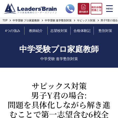
TOP
中学受験 プロ家庭教師
中学受験 進学塾別対策
サピックス対策
男子Y君の場合
リーダーズブレインの強み
4つの強み
教師紹介
志望校対策
合格体験記
塾別対策
コース案内
中学受験プロ家庭教師
プロ教師紹介
中学受験 進学塾別対策
合格実績
オンライン授業
サピックス対策
男子Y君の場合:
無料体験授業とは
問題を具体化しながら解き進
短期フリープラン
むことで第一志望含む6校全