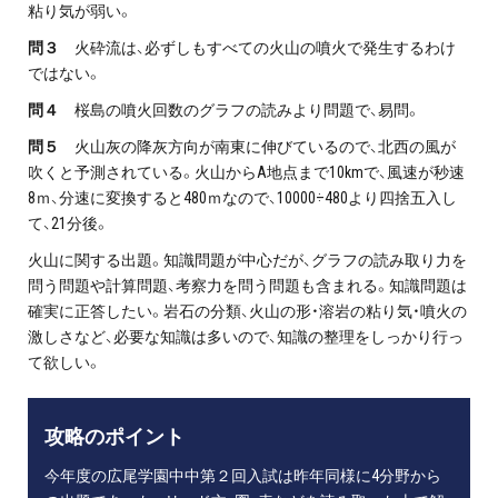
粘り気が弱い。
問３
火砕流は、必ずしもすべての火山の噴火で発生するわけ
ではない。
問４
桜島の噴火回数のグラフの読みより問題で、易問。
問５
火山灰の降灰方向が南東に伸びているので、北西の風が
吹くと予測されている。火山からA地点まで10kmで、風速が秒速
8ｍ、分速に変換すると480ｍなので、10000÷480より四捨五入し
て、21分後。
火山に関する出題。知識問題が中心だが、グラフの読み取り力を
問う問題や計算問題、考察力を問う問題も含まれる。知識問題は
確実に正答したい。岩石の分類、火山の形・溶岩の粘り気・噴火の
激しさなど、必要な知識は多いので、知識の整理をしっかり行っ
て欲しい。
攻略のポイント
今年度の広尾学園中中第２回入試は昨年同様に4分野から