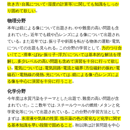
お問い合わせ・資料請求
吹き方・台風について・湿度の計算等）に関しても知識をしっか
り固めて欲しい
。
無料体験授業とは
物理分野
本年は鏡による像について出題され、やや難度の高い問題も含
まれていた。近年でも鏡や凸レンズによる像について出題され
ている。また近年では、振り子や斜面を転がる物体の運動・電気
についての出題も見られる。この分野の学習として、
力のつり合
い（てこ・滑車・ばね・振り子・浮力）については基本的な解法を理
解し、多少レベルの高い問題も含めて演習を十分に行って欲し
い
。
電気については、電気回路・電流と磁界（方位磁針の振れ・電
磁石）・電熱線の発熱、光については、鏡による像・凸レンズによ
る像を中心に演習を十分に行うこと
。
化学分野
今年度は水質汚染をテーマとした出題で、難度の高い問題が含
まれていた。ここ数年では、スチールウールの燃焼・メタンと化
学変化等について出題されている。この分野の学習方法として
まずは、
水溶液や気体の性質、指示薬の色の変化など化学に関す
る基本知識を早い段階で固めること
。秋以降は計算問題を中心