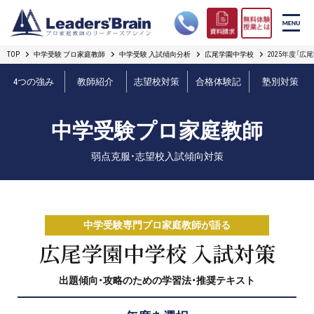
TOP
中学受験 プロ家庭教師
中学受験 入試傾向分析
広尾学園中学校
2025年度「
リーダーズブレインの強み
4つの強み
教師紹介
志望校対策
合格体験記
塾別対策
コース案内
中学受験プロ家庭教師
プロ教師紹介
弱点克服・志望校入試傾向対策
合格実績
オンライン授業
中学受験専門プロ家庭教師が語る
無料体験授業とは
広尾学園中学校 入試対策
出題傾向・攻略のための学習法・推奨テキスト
短期フリープラン