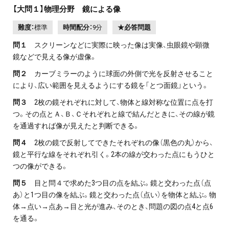
【大問１】物理分野 鏡による像
難度：
標準
時間配分：
9分
★必答問題
問１
スクリーンなどに実際に映った像は実像、虫眼鏡や顕微
鏡などで見える像が虚像。
問２
カーブミラーのように球面の外側で光を反射させること
により、広い範囲を見えるようにする鏡を「とつ面鏡」という。
問３
2枚の鏡それぞれに対して、物体と線対称な位置に点を打
つ。その点とＡ、Ｂ、Ｃそれぞれと線で結んだときに、その線が鏡
を通過すれば像が見えたと判断できる。
問４
2枚の鏡で反射してできたそれぞれの像（黒色の丸）から、
鏡と平行な線をそれぞれ引く。2本の線が交わった点にもうひと
つの像ができる。
問５
目と問４で求めた3つ目の点を結ぶ。鏡と交わった点（点
あ）と1つ目の像を結ぶ。鏡と交わった点（点い）を物体と結ぶ。物
体→点い→点あ→目と光が進み、そのとき、問題の図の点4と点6
を通る。