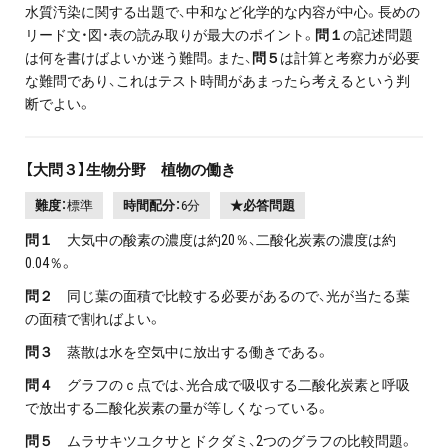
水質汚染に関する出題で、中和など化学的な内容が中心。長めの
リード文・図・表の読み取りが最大のポイント。
問１
の記述問題
は何を書けばよいか迷う難問。また、
問５
は計算と考察力が必要
な難問であり、これはテスト時間があまったら考えるという判
断でよい。
【大問３】生物分野 植物の働き
難度：
標準
時間配分：
6分
★必答問題
問１
大気中の酸素の濃度は約20％、二酸化炭素の濃度は約
0.04％。
問２
同じ葉の面積で比較する必要があるので、光が当たる葉
の面積で割ればよい。
問３
蒸散は水を空気中に放出する働きである。
問４
グラフのｃ点では、光合成で吸収する二酸化炭素と呼吸
で放出する二酸化炭素の量が等しくなっている。
問５
ムラサキツユクサとドクダミ、2つのグラフの比較問題。