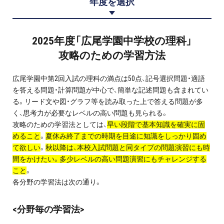
年度を選択
プロ家庭教師の英検®対策
費用について
2025年度「広尾学園中学校の理科」
攻略のための学習方法
お申込みの流れ
広尾学園中第2回入試の理科の満点は50点、記号選択問題・適語
よくある質問
を答える問題・計算問題が中心で、簡単な記述問題も含まれてい
る。リード文や図・グラフ等を読み取った上で答える問題が多
く、思考力が必要なレベルの高い問題も見られる。
採用情報
攻略のための学習法としては、
早い段階で基本知識を確実に固
めること
。
夏休み終了までの時期を目途に知識をしっかり固め
て欲しい
。
秋以降は、本校入試問題と同タイプの問題演習にも時
間をかけたい。多少レベルの高い問題演習にもチャレンジする
こと
。
インフォメーション
各分野の学習法は次の通り。
会社概要
<分野毎の学習法>
採用情報