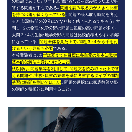
の出題であった。リード文・図・表などを読み取った上で解
答する問題が中心である。
問題を読み取る力が大きな比重
を持つ出題が多くなっている
。問題の読み取り時間を考え
ると、試験時間の30分はかなり短く感じられるであろう。大
問１・２の物理・化学分野の問題に難度の高い問題が多く、
大問３・４の生物・地学分野の問題は比較的考えやすい内容
になっている。
問題全体を見た上で、問題３・４から手を付
けるという判断も必要
である。
本校受験者は、ま
ずは夏までを目標に各単元の基本知識や
基本的な解法を身につけること
。
秋以降は、問題集等を利用して、問題文を読み取った上で答
える問題や、実験・観察の結果を基に考察するタイプの問題
演習に時間を割いてほしい
。問題の選択には家庭教師や塾
の講師を積極的に利用すること。