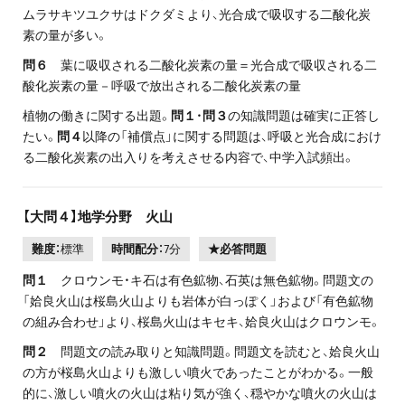
ムラサキツユクサはドクダミより、光合成で吸収する二酸化炭
素の量が多い。
問６
葉に吸収される二酸化炭素の量＝光合成で吸収される二
酸化炭素の量－呼吸で放出される二酸化炭素の量
植物の働きに関する出題。
問１
・
問３
の知識問題は確実に正答し
たい。
問４
以降の「補償点」に関する問題は、呼吸と光合成におけ
る二酸化炭素の出入りを考えさせる内容で、中学入試頻出。
【大問４】地学分野 火山
難度：
標準
時間配分：
7分
★必答問題
問１
クロウンモ・キ石は有色鉱物、石英は無色鉱物。問題文の
「姶良火山は桜島火山よりも岩体が白っぽく」および「有色鉱物
の組み合わせ」より、桜島火山はキセキ、姶良火山はクロウンモ。
問２
問題文の読み取りと知識問題。問題文を読むと、姶良火山
の方が桜島火山よりも激しい噴火であったことがわかる。一般
的に、激しい噴火の火山は粘り気が強く、穏やかな噴火の火山は