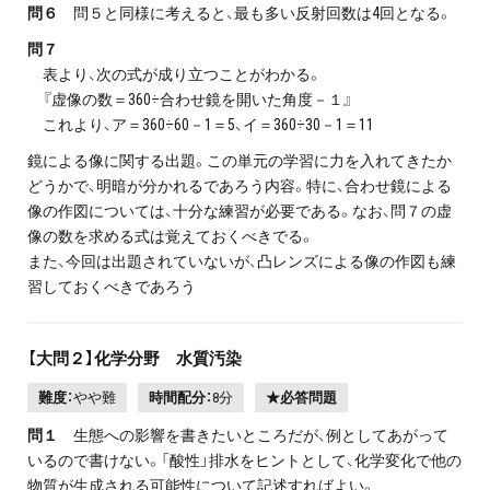
問６
問５と同様に考えると、最も多い反射回数は4回となる。
問７
表より、次の式が成り立つことがわかる。
『虚像の数＝360÷合わせ鏡を開いた角度－１』
これより、ア＝360÷60－1＝5、イ＝360÷30－1＝11
鏡による像に関する出題。この単元の学習に力を入れてきたか
どうかで、明暗が分かれるであろう内容。特に、合わせ鏡による
像の作図については、十分な練習が必要である。なお、問７の虚
像の数を求める式は覚えておくべきでる。
また、今回は出題されていないが、凸レンズによる像の作図も練
習しておくべきであろう
【大問２】化学分野 水質汚染
難度：
やや難
時間配分：
8分
★必答問題
問１
生態への影響を書きたいところだが、例としてあがって
いるので書けない。「酸性」排水をヒントとして、化学変化で他の
物質が生成される可能性について記述すればよい。