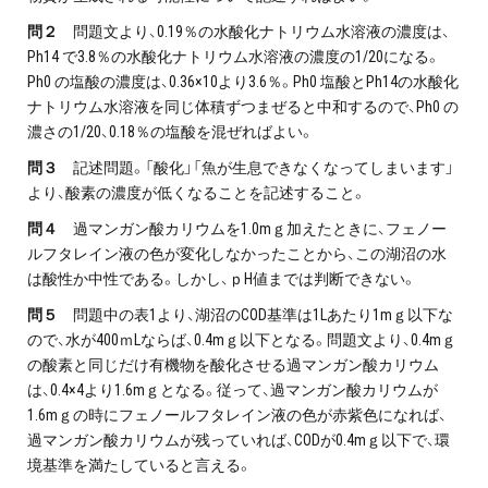
問２
問題文より、0.19％の水酸化ナトリウム水溶液の濃度は、
Ph14 で3.8％の水酸化ナトリウム水溶液の濃度の1/20になる。
Ph0 の塩酸の濃度は、0.36×10より3.6％。Ph0 塩酸とPh14の水酸化
ナトリウム水溶液を同じ体積ずつまぜると中和するので、Ph0 の
濃さの1/20、0.18％の塩酸を混ぜればよい。
問３
記述問題。「酸化」「魚が生息できなくなってしまいます」
より、酸素の濃度が低くなることを記述すること。
問４
過マンガン酸カリウムを1.0mｇ加えたときに、フェノー
ルフタレイン液の色が変化しなかったことから、この湖沼の水
は酸性か中性である。しかし、ｐH値までは判断できない。
問５
問題中の表1より、湖沼のCOD基準は1Lあたり1mｇ以下な
ので、水が400ｍLならば、0.4mｇ以下となる。問題文より、0.4mｇ
の酸素と同じだけ有機物を酸化させる過マンガン酸カリウム
は、0.4×4より1.6mｇとなる。従って、過マンガン酸カリウムが
1.6mｇの時にフェノールフタレイン液の色が赤紫色になれば、
過マンガン酸カリウムが残っていれば、CODが0.4mｇ以下で、環
境基準を満たしていると言える。