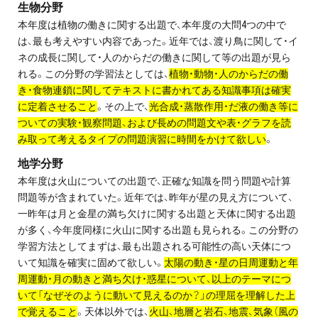
生物分野
プライバシーポリシー
本年度は植物の働きに関する出題で、本年度の大問4つの中で
は、最も考えやすい内容であった。近年では、渡り鳥に関して・イ
免責事項・著作権等
ネの成長に関して・人のからだの働きに関して等の出題が見ら
れる。この分野の学習法としては、
植物・動物・人のからだの働
き・食物連鎖に関してテキストに書かれてある知識事項は確実
に定着させること
。その上で、
光合成・蒸散作用・だ液の働き等に
ついての実験・観察問題、および長めの問題文や表・グラフを読
み取って考えるタイプの問題演習に時間をかけて欲しい
。
地学分野
本年度は火山についての出題で、正確な知識を問う問題や計算
プロ教師が届ける
問題等が含まれていた。近年では、昨年が星の見え方について、
公式LINE＠
一昨年は月と金星の満ち欠けに関する出題と天体に関する出題
が多く、今年度同様に火山に関する出題も見られる。この分野の
0120-11-3967
学習方法としてまずは、最も出題される可能性の高い天体につ
いて知識を確実に固めて欲しい。
太陽の動き・星の日周運動と年
周運動・月の動きと満ち欠け・惑星について、以上のテーマにつ
受付:9:30～21:30(定休:日曜・祝日)
いて「なぜそのように動いて見えるのか？」の理屈を理解した上
で覚えること
。天体以外では、
火山、地層と岩石、地震、気象（風の