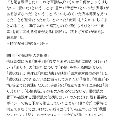
ても驚き動揺した」、これは直接結びつくのか？ 何かしっくりし
ない。「驚いた」ということは「意外」「予想外」といった「要素」が
あるはずなのだ。ということで、「いじめていた石本博美を見つ
けたことが意外だったから」といった「要素」を「文末」にしてま
とめること。「35字以内」の指定なので、何かもうひとつの「要
素」を前に加える必要がある(「記述」は「積上げ方式」が原則)。
難易度：Ｂ。
＜時間配分目安： 5～6分＞
[問４] 「心情説明の選択肢」
傍線部②にある「軍手」を「腹立ちまぎれに地面に叩きつけた」と
いう「まりも」の「動作」について「心情」を答える問題(５択)。
「選択肢」は、先ずは「原意消去」が鉄則(「原意絶対優位の原則」)。
「選択肢」はできるだけ楽に減らしておきたい(「換言」「理由」「心
情」等全てに共通)。なんと、傍線部に「腹立ちまぎれに」(要は「怒
り」)という「心情表現」そのものがあるではないか。選択肢の一
番下を確認する(選択肢の「説明」はいくつかに分け、最も重要な
ポイントである下から消去していくこと)。(イ)(エ)(オ)は瞬時に
消去できなくてはいけない。残りは(ア)「いら立つ」と(ウ)「我慢
ならない」。「怒り」なのだから、ここで(ウ)を消してもいいが、一