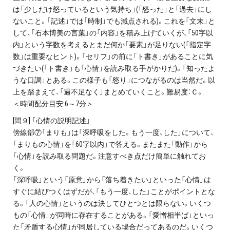
は「少しだけ怒っているという気持ち」(「怒った」と「過去」にし
ないこと。「記述」では「時制」でも減点される)。これを「文末」と
して、「石本博美の言葉」の「内容」を積み上げていくが、「50字以
内」という字数を考えるとまだ何か「要素」が足りない(「指定字
数」は重要なヒント)。「セリフ」の前に「ト書き」があることに気
づきたい(「ト書き」も「心情」を読み取る手がかりだ)。「知ったよ
うな口調」とある。この様子も「怒り」につながるのは当然だ。以
上を踏まえて、「過不足なく」まとめていくこと。難易度：Ｃ。
＜時間配分目安:6～7分＞
[問９] 「心情の説明記述」
傍線部⑦「まりも」は「深呼吸をした。もう一度、した」について、
「まりもの心情」を「60字以内」で答える。またまた「動作」から
「心情」を読み取る問題だ。注意すべき点だけ簡単に触れてお
く。
「深呼吸」という「原意」から「落ち着きたい」といった「心情」は
すぐに結びつくはずだが、「もう一度、した」ことがポイントとな
る。「人の心情」というのは決してひとつとは限らない。いくつ
もの「心情」が同時に存在することがある。「愛憎相半ば」といっ
た「矛盾する心情」が同居している場合だってあるのだ。いくつ