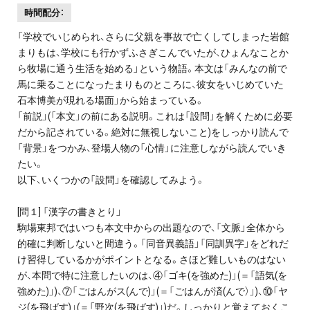
時間配分：
「学校でいじめられ、さらに父親を事故で亡くしてしまった岩館
まりもは、学校にも行かずふさぎこんでいたが、ひょんなことか
ら牧場に通う生活を始める」という物語。本文は「みんなの前で
馬に乗ることになったまりものところに、彼女をいじめていた
石本博美が現れる場面」から始まっている。
「前説」(「本文」の前にある説明。これは「設問」を解くために必要
だから記されている。絶対に無視しないこと)をしっかり読んで
「背景」をつかみ、登場人物の「心情」に注意しながら読んでいき
たい。
以下、いくつかの「設問」を確認してみよう。
[問１] 「漢字の書きとり」
駒場東邦ではいつも本文中からの出題なので、「文脈」全体から
的確に判断しないと間違う。「同音異義語」「同訓異字」をどれだ
け習得しているかがポイントとなる。さほど難しいものはない
が、本問で特に注意したいのは、④「ゴキ(を強めた)」(＝「語気(を
強めた)」)、⑦「ごはんがス(んで)」(＝「ごはんが済(んで）」)、⑩「ヤ
ジ(を飛ばす)」(＝「野次(を飛ばす)」)だ。しっかりと覚えておくこ