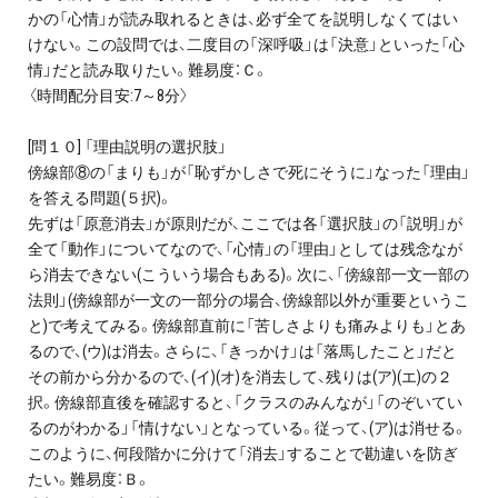
かの「心情」が読み取れるときは、必ず全てを説明しなくてはい
けない。この設問では、二度目の「深呼吸」は「決意」といった「心
情」だと読み取りたい。難易度：Ｃ。
〈時間配分目安:7～8分〉
[問１０] 「理由説明の選択肢」
傍線部⑧の「まりも」が「恥ずかしさで死にそうに」なった「理由」
を答える問題(５択)。
先ずは「原意消去」が原則だが、ここでは各「選択肢」の「説明」が
全て「動作」についてなので、「心情」の「理由」としては残念なが
ら消去できない(こういう場合もある)。次に、「傍線部一文一部の
法則」(傍線部が一文の一部分の場合、傍線部以外が重要というこ
と)で考えてみる。傍線部直前に「苦しさよりも痛みよりも」とあ
るので、(ウ)は消去。さらに、「きっかけ」は「落馬したこと」だと
その前から分かるので、(イ)(オ)を消去して、残りは(ア)(エ)の２
択。傍線部直後を確認すると、「クラスのみんなが」「のぞいてい
るのがわかる」「情けない」となっている。従って、(ア)は消せる。
このように、何段階かに分けて「消去」することで勘違いを防ぎ
たい。難易度：Ｂ。