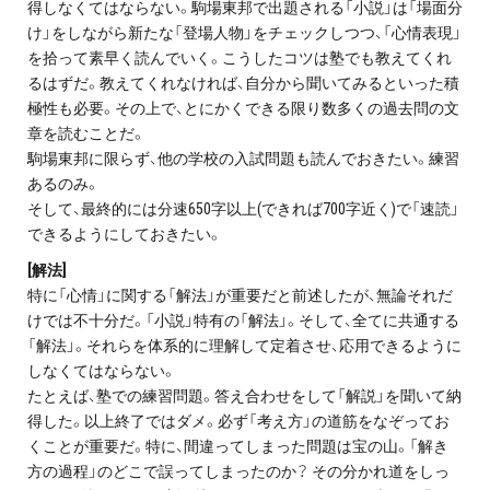
得しなくてはならない。駒場東邦で出題される「小説」は「場面分
お問い合わせ・資料請求
け」をしながら新たな「登場人物」をチェックしつつ、「心情表現」
を拾って素早く読んでいく。こうしたコツは塾でも教えてくれ
無料体験授業とは
るはずだ。教えてくれなければ、自分から聞いてみるといった積
極性も必要。その上で、とにかくできる限り数多くの過去問の文
章を読むことだ。
駒場東邦に限らず、他の学校の入試問題も読んでおきたい。練習
あるのみ。
そして、最終的には分速650字以上(できれば700字近く)で「速読」
できるようにしておきたい。
[解法]
特に「心情」に関する「解法」が重要だと前述したが、無論それだ
けでは不十分だ。「小説」特有の「解法」。そして、全てに共通する
「解法」。それらを体系的に理解して定着させ、応用できるように
しなくてはならない。
たとえば、塾での練習問題。答え合わせをして「解説」を聞いて納
得した。以上終了ではダメ。必ず「考え方」の道筋をなぞってお
くことが重要だ。特に、間違ってしまった問題は宝の山。「解き
方の過程」のどこで誤ってしまったのか？ その分かれ道をしっ