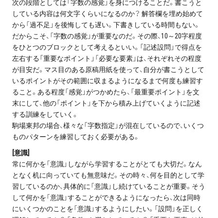
次の段階としては「字数の感覚」を身につけることだ。書こうと
している内容は何文字くらいになるのか？ 解答欄を埋め始めて
から「過不足」を後悔しても遅い。下書きしている時間もない。
だからこそ、「字数の感覚」が重要なのだ。その際、10～20字程度
をひとつのブロックとして考えるといい。「記述設問」で得点を
左右する「重要なポイント」「必要な要素」は、それぞれその程度
が目安だ。マス目のある原稿用紙を使って、自分が書こうとして
いるポイントがその範囲に収まるようになるまで何度も練習す
ること。ある程度「感覚」がつかめたら、「最重要ポイント」を文
末にして、他の「ポイント」を下から積み上げていくように記述
する訓練をしていく。
駒場東邦の場合、様々な「字数指定」が混在しているので、いくつ
ものパターンを練習しておく必要がある。
[意識]
常に何かを「意識」しながら学習することがとても大切だ。なん
となく机に向っていても無意味だ。その時々、何を目的として学
習しているのか、具体的に「意識」し続けていることが重要。そう
して何かを「意識」することができるようになったら、次は同時
にいくつかのことを「意識」するようにしたい。「設問」を正しく