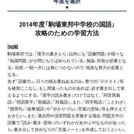
年度を選択
プロ家庭教師の英検®対策
費用について
2014年度「駒場東邦中学校の国語」
攻略のための学習方法
お申込みの流れ
[知識]
よくある質問
駒場東邦では、「漢字の書きとり」以外にも「語彙問題」や様々な
「知識問題」が小問にちりばめられている。無論、対策が必要とな
る。当然、一朝一夕には身につかないので、地道な努力が必要と
採用情報
なる。
先ず「語彙力」。日々の積み重ねあるのみ。塾での「小テスト」等
を確実にこなし、もし間違ったものがあれば、必ず書き出して覚
えるようにする。「漢字の読み書き」だけではなく、「同音異義
語」「同訓異字」「類義語」「対義語」、また、「四字熟語」「ことわざ」
インフォメーション
「慣用句」「故事成語」や「分かりづらい言葉の意味」等も押さえて
会社概要
おきたい。また、過去問や演習問題を実施する場合、問題文中の
語彙で「読み・書き・意味」のいずれかがあやふやなものがあった
採用情報
ら、書き出して自分なりの「言葉ノート」を作成しておくといい。