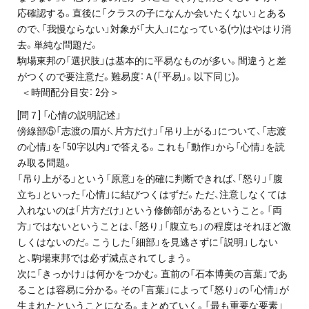
応確認する。直後に「クラスの子になんか会いたくない」とある
ので、「我慢ならない」対象が「大人」になっている(ウ)はやはり消
去。単純な問題だ。
駒場東邦の「選択肢」は基本的に平易なものが多い。間違うと差
がつくので要注意だ。難易度：Ａ(「平易」。以下同じ)。
＜時間配分目安： 2分＞
[問７] 「心情の説明記述」
傍線部⑤「志渡の眉が、片方だけ」「吊り上がる」について、「志渡
の心情」を「50字以内」で答える。これも「動作」から「心情」を読
み取る問題。
「吊り上がる」という「原意」を的確に判断できれば、「怒り」「腹
立ち」といった「心情」に結びつくはずだ。ただ、注意しなくては
入れないのは「片方だけ」という修飾部があるということ。「両
方」ではないということは、「怒り」「腹立ち」の程度はそれほど激
しくはないのだ。こうした「細部」を見逃さずに「説明」しない
と、駒場東邦では必ず減点されてしまう。
次に「きっかけ」は何かをつかむ。直前の「石本博美の言葉」であ
ることは容易に分かる。その「言葉」によって「怒り」の「心情」が
生まれたということになる。まとめていく。「最も重要な要素」