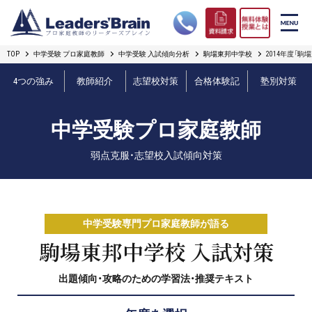
TOP
中学受験 プロ家庭教師
中学受験 入試傾向分析
駒場東邦中学校
2014年度「
リーダーズブレインの強み
4つの強み
教師紹介
志望校対策
合格体験記
塾別対策
コース案内
中学受験プロ家庭教師
プロ教師紹介
弱点克服・志望校入試傾向対策
合格実績
オンライン授業
中学受験専門プロ家庭教師が語る
無料体験授業とは
駒場東邦中学校 入試対策
出題傾向・攻略のための学習法・推奨テキスト
短期フリープラン