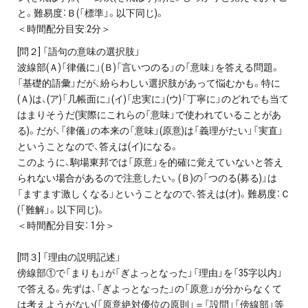
と。難易度：Ｂ(「標準」。以下同じ)。
＜時間配分目安:2分＞
[問２] 「語句の意味の選択肢」
波線部(Ａ)「律儀に」(Ｂ)「言いつのる」の「意味」を答える問題。
「基礎的語彙」だが、紛らわしい選択肢があって悩むかも。特に
(Ａ)は、(ア)「几帳面に」(イ)「忠実に」(ウ)「丁寧に」のどれでも当て
はまりそうだ(実際にこれらの「意味」で使われていることがあ
る)。だが、「律儀」の本来の「意味」(原意)は「義理がたい」「実直」
ということなので、答えは(イ)になる。
このように、駒場東邦では「原意」を的確に覚えていないと答え
られない場合があるので注意したい。(Ｂ)の「つのる(募る)」は
「ますます激しくなる」ということなので、答えは(オ)。難易度：Ｃ
(「難解」。以下同じ)。
＜時間配分目安： 1分＞
[問３] 「理由の説明記述」
傍線部①で「まりも」が「ぎよっとなった」「理由」を「35字以内」
で答える。先ずは、「ぎよっとなった」の「原意」が分からなくて
は考えようがない(「原意絶対優位の原則」＝「設問」「傍線部」等