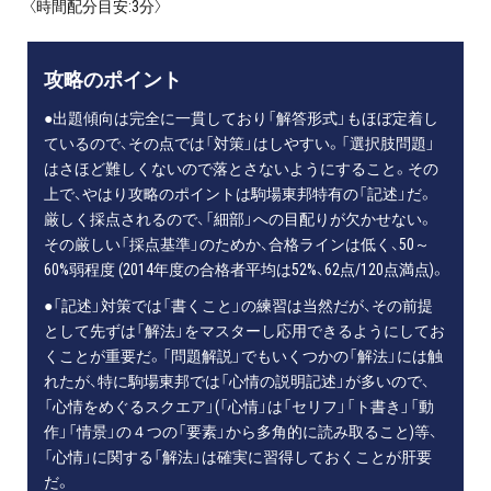
〈時間配分目安:3分〉
攻略のポイント
●出題傾向は完全に一貫しており「解答形式」もほぼ定着し
ているので、その点では「対策」はしやすい。「選択肢問題」
はさほど難しくないので落とさないようにすること。その
上で、やはり攻略のポイントは駒場東邦特有の「記述」だ。
厳しく採点されるので、「細部」への目配りが欠かせない。
その厳しい「採点基準」のためか、合格ラインは低く、50～
60%弱程度 (2014年度の合格者平均は52%、62点/120点満点)。
●「記述」対策では「書くこと」の練習は当然だが、その前提
として先ずは「解法」をマスターし応用できるようにしてお
くことが重要だ。「問題解説」でもいくつかの「解法」には触
れたが、特に駒場東邦では「心情の説明記述」が多いので、
「心情をめぐるスクエア」(「心情」は「セリフ」「ト書き」「動
作」「情景」の４つの「要素」から多角的に読み取ること)等、
「心情」に関する「解法」は確実に習得しておくことが肝要
だ。