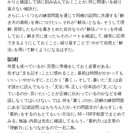
かりと確認して頭に刻み込んでおくことが、同じ間違いを繰り
返さない秘訣だ。
さらに、いくつもの練習問題を通じて同種の設問に共通する「解
き方の過程」を身につけたい。それが「解法」となる。そうして理
解、習得したものを書きとめた自分なりの「解法ノート」を作成
しておく。解き方に迷ったらそのノートを確認して、確実に応用
できるようにしておくこと。繰り返すことで、やがて自然と「解
法」を用いて解くようになるはずだ。
[記述]
何度も述べているが、完璧に準備をしておく必要がある。
先ずは「文を記す」ことに慣れること。最初は時間がかかっても
いい。いやがらずに、とにかく「書く」。そして、書いた「文」は必
ず誰かに読んでもらう。「文法」等、正しい日本語の「文」になっ
ているのか、言いたいことが正確に伝わっているのかなどを確
認しなくてはいけない。では、何を「書く」のか。読解の練習問題
にある「記述設問」はもちろんだが、その問題文の「あらすじ」を
「要約」をするのもとてもいい方法だ。50～100字程度でまとめて
みる。無論、内容は先生に確認してもらう。「要約力」は文章の
「理解力」にもつながるので一石二鳥。