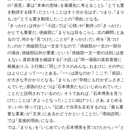
の「原意」、要は「本来の意味」を最優先に考えること)。「とても驚
き動揺する様子」だということはすぐ分かるはず。つまり、「まり
も」が「とても驚き動揺した」ことの「理由」となる。
「きっかけ」は何か？ 「小説」では「心情」や「動作」の「きっかけ」
がとても重要だ。傍線部に「まりもは目をこらし、次の瞬間」とあ
るので、何かを「見つけた」ことが「きっかけ」だ。何を「見つけ
た」のか？ 傍線部①は一文全てなので、「傍線部が一文の一部分
の場合、傍線部以外が重要」という「傍線部一文一部の法則」は使
えない。直前直後を確認する(「小説」は「同一場面の直前直後に
根拠あり」)。２行後に「同じクラスのみんな。おまけに、その中に
はよりによって——」とある。「——」は誰なのか？ ここで、「前説」
が大きな手がかりとなる。「まりも」が「学校にも行かずふさぎこ
んでいた」原因のひとつは「石本博美たちにいじめられていた」
ことだと説明されているのだ。そうであれば、「石本博美を見つ
けた」ことは「ぎよっとなった」ことに結びつく。さあ、まとめる
ぞ。いや、待ってほしい。「記述」で当否を左右するのは、「最も重
要な要素」が「文末」にあるかどうかということだ。「理由説明」
では「直接的理由」になる。
では、「まりも」を「いじめていた石本博美を見つけたから」⇒「と