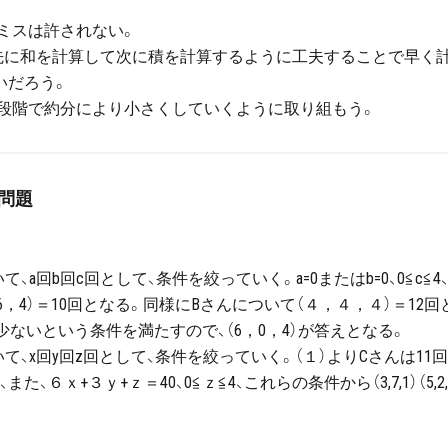
ミスは許されない。
、先に和を計算して次に積を計算するように工夫することで早く
いだろう。
い段階で約分により小さくしていくように取り組もう。
用問題
a回b回c回として、条件を絞っていく。a=0またはb=0、0≦c≦4
（6，4）＝10回となる。同様にBさんについて（４，４，４）＝12回
ないという条件を満たすので、（6，0，4）が答えとなる。
て、x回y回z回として、条件を絞っていく。（１）よりCさんは11
、６ｘ+３ｙ+ｚ＝40、0≦ｚ≦4、これらの条件から（3,7,1）（5,2,