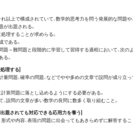
それ以上で構成されていて、数学的思考力を問う発展的な問題や
題が出題される。
に処理することが求めらる。
成である。
問題～難問題と段階的に学習して習得する過程において、次の
ある。
処理する]
計量問題、確率の問題、などでやや多めの文章で設問が成り立っ
に計算問題に落とし込めるようにする必要がある。
て、設問の文章が多い数学の良問に数多く取り組むこと。
が出題されても対応できる応用力を養う]
、形式や内容、表現の問題に出会ってもあきらめずに解答するこ