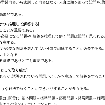
の学習内容から逸脱した内容はなく、素直に順を追って設問を理
効果的である。
かつ、推理して解答する]
ることが重要である。
が必要になる問題や、解答を推理して解く問題は難問と思われる
存在する。
けが必要な問題を選んで広い分野で訓練することが必要である。
ントとなる。
る基礎でありとても重要である。
として取り組む]
あるが、誘導されている問題かどうかを意識して解答をするこ
ような解法で解くことができたりすることが多々ある。
題は、闇雲に、基本問題～標準問題～応用問題～発展問題～難問
点までの道のりは短くはならない。