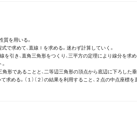
性質を用いる。
程式で求めて、直線ｌを求める。迷わず計算していく。
垂線を引き、直角三角形をつくり、三平方の定理により線分を求め
ト。
辺三角形であることと、二等辺三角形の頂点から底辺に下ろした
て求める。（１）（２）の結果を利用すること、２点の中点座標を