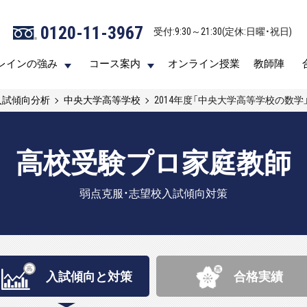
0120-11-3967
0120-11-3967
受付:9:30～21:30(定休:日曜・祝日)
受付:9:30～21:30(定休:日曜・祝日)
レインの強み
レインの強み
コース案内
コース案内
オンライン授業
オンライン授業
教師陣
教師陣
入試傾向分析
中央大学高等学校
2014年度「中央大学高等学校の数学
高校受験プロ家庭教師
弱点克服・志望校入試傾向対策
入試傾向と
対策
合格実績