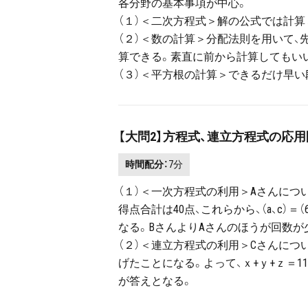
各分野の基本事項が中心。
（１）＜二次方程式＞解の公式では計算
（２）＜数の計算＞分配法則を用いて
算できる。素直に前から計算してもい
（３）＜平方根の計算＞できるだけ早
【大問2】方程式、連立方程式の応
時間配分：
7分
（１）＜一次方程式の利用＞Aさんについて、
得点合計は40点、これらから、（a、c）＝
なる。BさんよりAさんのほうが回数が少
（２）＜連立方程式の利用＞Cさんについ
げたことになる。よって、ｘ+ｙ+ｚ＝11、また
が答えとなる。