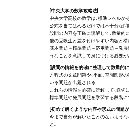
[中央大学の数学攻略法]
中央大学高校の数学は、標準レベルか
公式を当てはめるだけでは不十分な問
設問の内容を正確に読解して、数量的
他の受験生と差を付けやすい内容と構
基本問題～標準問題～応用問題～発展
うなことを意識して身につける必要が
[設問の情報を的確に整理して数量的に
方程式の文章問題や、平面、空間図形の
いる問題が出題される。
これらの情報を的確に読解して、適切
標準問題や発展問題を学習する段階に
[初めて解くような内容や形式の問題
今まで自分が解いたことのないような
と。