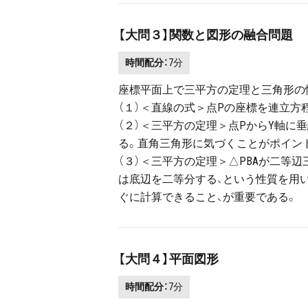
【大問３】関数と図形の融合問題
時間配分：
7分
座標平面上で三平方の定理と三角形の
（１）＜直線の式＞点Pの座標を連立方
（２）＜三平方の定理＞点PからY軸に
る。直角三角形に気づくことがポイン
（３）＜三平方の定理＞△PBAが二等
は底辺を二等分する、という性質を用い
ぐに計算できること、が重要である。
【大問４】平面図形
時間配分：
7分