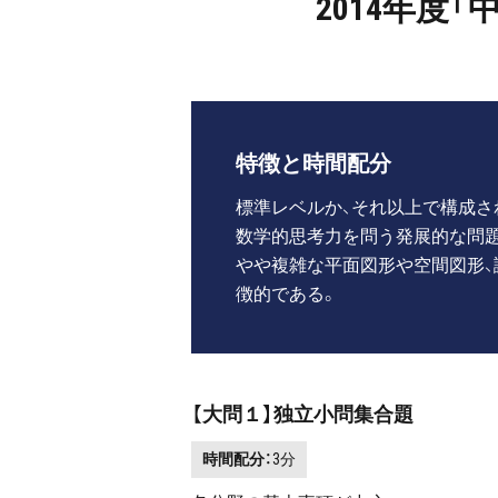
2014年度
特徴と時間配分
標準レベルか、それ以上で構成さ
数学的思考力を問う発展的な問題
やや複雑な平面図形や空間図形、
徴的である。
【大問１】独立小問集合題
時間配分：
3分