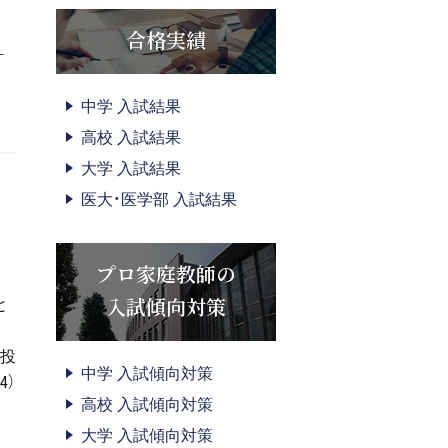
合格実績
計
中学 入試結果
高校 入試結果
大学 入試結果
医大・医学部 入試結果
プロ家庭教師の
、
入試傾向対策
と
回投
中学 入試傾向対策
4）
高校 入試傾向対策
大学 入試傾向対策