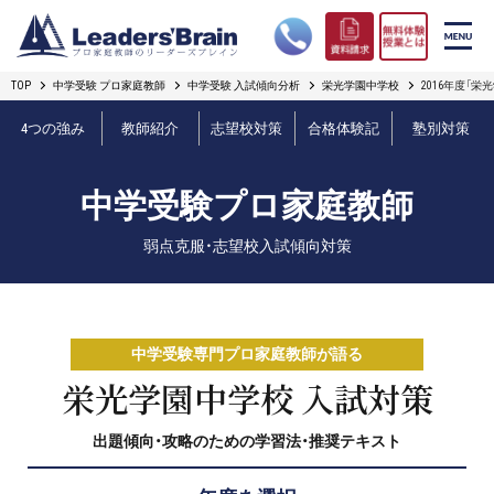
TOP
中学受験 プロ家庭教師
中学受験 入試傾向分析
栄光学園中学校
2016年度「
リーダーズブレインの強み
4つの強み
教師紹介
志望校対策
合格体験記
塾別対策
コース案内
中学受験プロ家庭教師
プロ教師紹介
弱点克服・志望校入試傾向対策
合格実績
オンライン授業
中学受験専門プロ家庭教師が語る
無料体験授業とは
栄光学園中学校 入試対策
出題傾向・攻略のための学習法・推奨テキスト
短期フリープラン