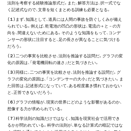
法則を考察する経験推論形式だ。また、解答方法は、択一式でな
く記述式なので、文章を短くまとめる訓練も必要となる。
（１）
まず、知識として、道具には人間の事故を防ぐしくみが備え
られている。例えば、乾電池の凹凸の形状は、電流の＋と－の方
向を、間違えないためにある。そのような知識をもって、コンデ
ンサーの形状に注目すると、足の長さが異なることに気づける
だろう。
（２）
二つの事実を比較させ、法則を推論する設問だ。グラフの変
化の原因は、「発電機回転の速さ」だと気づきたい。
（３）
同様に、二つの事実を比較させ、法則を推論する設問だ。グ
ラフの変化の原因は、「コンデンサーの大小」だと気づきたい。ま
た回答は、記述形式になっていて、ある程度書き慣れておかない
と、正答できないだろう。
（６）
グラフの情報が、現実の世界にどのような影響があるのか、
想像する力が求められている。
（７）
科学法則の知識だけではなく、知識を現実社会で活用でき
るかが問われている。科学の法則が、単なる計算式の暗記ではな