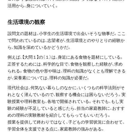
活用から、身についていく。
プライバシーポリシー
免責事項・著作権等
生活環境の観察
設問文の題材は、小学生の生活環境で出会いそうな物事だ。ここ
で問われているのは、志望者が、生活環境とのやりとりの経験か
ら、知識を深めているかどうかだ。
例えば、【大問１】の（１）は、身近にある食物を題材にしている。
正答するためには、科学的な目で、食物を観察した経験が、求め
られる。食物の色や形や味は、理科の知識がなくとも理解できる
が、栄養素については、理科の知識が必要だ。
プロ教師が届ける
公式LINE＠
現代社会は、何気ない暮らしのなかに、いくつもの科学法則がそ
れとなく潜んでいるので、観察する機会には困らないだろう。実
験授業や理科教室も、各地で開催されている。それでも、もし実
0120-11-3967
験の経験が不足していると感じたら、担当の家庭教師に、おすす
めの理科の実験教材を紹介してもらってもいいだろう。
受付:9:30～21:30(定休:日曜・祝日)
授業を提供して終わりではなく、子どもの学習状況に合わせて、
学習全体を支援できる点に、家庭教師の強みがある。