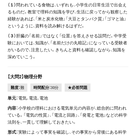
（１）
問われている食物は、いずれも、小学生の日常生活で出会え
るものだ。教室で理科の知識を学び、生活に戻ってから観察した
経験があれば、「米と炭水化物」「大豆とタンパク質」「ゴマと油」
というように、資料を読み解けるはずだ。
（３）
肝臓の「名前」ではなく「位置」を答えさせる設問だ。中学受
験においては、知識が、「名前だけの丸暗記」になっている受験者
がいるので、注意したい。きちんと資料も確認しながら、知識を
深めていこう。
【大問2】物理分野
難度：
難
時間配分：
30分
★必答問題
単元：
電気、電流、電池
内容：
小学校の理科における電気単元の内容が、総合的に問われ
ている。「電気の性質」、「電流と回路」、「発電と電池」などの科学
法則を、一貫して理解しておきたい。
形式：
実験によって事実を確認し、その事実から背後にある科学