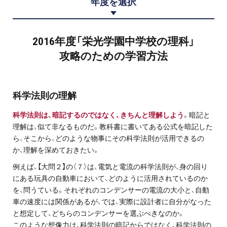
年度を選択
プロ家庭教師の英検®対策
費用について
2016年度「栄光学園中学校の理科」
攻略のための学習方法
お申込みの流れ
よくある質問
科学法則の理解
科学法則は、暗記するのではなく、きちんと理解しよう
。暗記と
採用情報
理解は、似て非なるものだ。教科書に書いてある公式を暗記した
ら、そこから、どのような物事にその科学法則が活用できるの
か、理解を深めておきたい。
例えば、【大問２】の（７）は、電気と電流の科学法則が、身の回り
インフォメーション
にある玩具の自動車において、どのように活用されているのか
を、問うている。それぞれのコンデンサーの電流の大小と、自動
会社概要
車の速度には関係があるが、では、実際に設計者に自分がなった
と想定して、どちらのコンデンサーを選ぶべきなのか。
採用情報
このような想像力は、科学法則の暗記からではなく、科学法則の