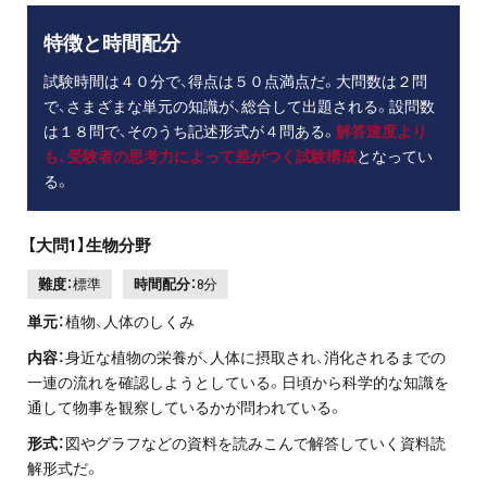
特徴と時間配分
試験時間は４０分で、得点は５０点満点だ。大問数は２問
で、さまざまな単元の知識が、総合して出題される。設問数
は１８問で、そのうち記述形式が４問ある。
解答速度より
も、受験者の思考力によって差がつく試験構成
となってい
る。
【大問1】生物分野
難度：
標準
時間配分：
8分
単元：
植物、人体のしくみ
内容：
身近な植物の栄養が、人体に摂取され、消化されるまでの
一連の流れを確認しようとしている。日頃から科学的な知識を
通して物事を観察しているかが問われている。
形式：
図やグラフなどの資料を読みこんで解答していく資料読
解形式だ。