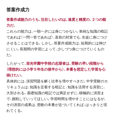
お問い合わせ・資料請求
答案作成力
無料体験授業とは
答案作成能力のうち、注目したいのは、速度と精度の、２つの能
力だ
。
これらの能力は、一朝一夕には身につかない。単純な知識の暗記
であれば（一問一答であれば）、直前の対策でも、生徒に身につけ
させることはできる。しかし、答案作成能力は、短期的には伸び
にくい。長期間の学習によって、少しづつ身につけていくもの
だ。
したがって、
栄光学園中学校の志望者は、受験の早い段階から
（理想的には小学５年生の後半から）、本番を想定した学習を心
掛けたい
。
具体的には、演習問題を解く比率を増やすべきだ。中学受験のカ
リキュラムは、知識を定着する暗記と、知識を活用する演習に、
大別される。基礎知識の暗記では満足せずに、積極的に演習ま
で、挑戦していってほしい。学習時間を増やすことにはなるが、
その演習の成果は、受験の本番が近づいてくれば、はっきりと現
れてくる。