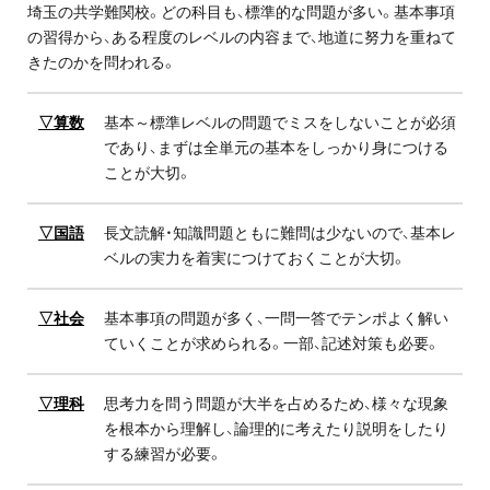
埼玉の共学難関校。どの科目も、標準的な問題が多い。基本事項
プライバシーポリシー
の習得から、ある程度のレベルの内容まで、地道に努力を重ねて
きたのかを問われる。
免責事項・著作権等
▽算数
基本～標準レベルの問題でミスをしないことが必須
であり、まずは全単元の基本をしっかり身につける
ことが大切。
▽国語
長文読解・知識問題ともに難問は少ないので、基本レ
ベルの実力を着実につけておくことが大切。
プロ教師が届ける
公式LINE＠
▽社会
基本事項の問題が多く、一問一答でテンポよく解い
ていくことが求められる。一部、記述対策も必要。
0120-11-3967
▽理科
思考力を問う問題が大半を占めるため、様々な現象
を根本から理解し、論理的に考えたり説明をしたり
受付:9:30～21:30(定休:日曜・祝日)
する練習が必要。