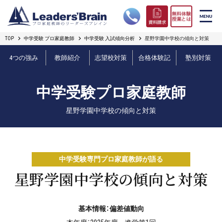
TOP
中学受験 プロ家庭教師
中学受験 入試傾向分析
星野学園中学校の傾向と対策
リーダーズブレインの強み
4つの強み
教師紹介
志望校対策
合格体験記
塾別対策
コース案内
中学受験プロ家庭教師
プロ教師紹介
星野学園中学校の傾向と対策
合格実績
オンライン授業
中学受験専門プロ家庭教師が語る
無料体験授業とは
星野学園中学校の傾向と対策
短期フリープラン
基本情報：偏差値動向