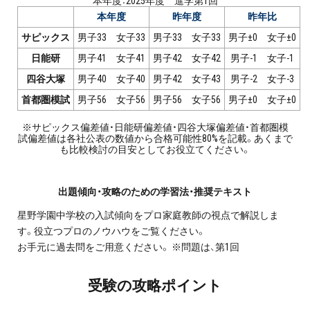
本年度：2025年度 進学第1回
プロ家庭教師の英検®対策
本年度
昨年度
昨年比
サピックス
男子33 女子33
男子33 女子33
男子±0 女子±0
費用について
日能研
男子41 女子41
男子42 女子42
男子-1 女子-1
四谷大塚
男子40 女子40
男子42 女子43
男子-2 女子-3
お申込みの流れ
首都圏模試
男子56 女子56
男子56 女子56
男子±0 女子±0
よくある質問
※サピックス偏差値・日能研偏差値・四谷大塚偏差値・首都圏模
試偏差値は各社公表の数値から合格可能性80%を記載。あくまで
も比較検討の目安としてお役立てください。
採用情報
出題傾向・攻略のための学習法・推奨テキスト
星野学園中学校の入試傾向をプロ家庭教師の視点で解説しま
す。役立つプロのノウハウをご覧ください。
インフォメーション
お手元に過去問をご用意ください。 ※問題は、第1回
会社概要
受験の攻略ポイント
採用情報