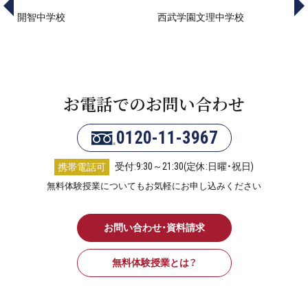
開智中学校
西武学園文理中学校
城
お電話でのお問い合わせ
0120-11-3967
受付:9:30～21:30(定休:日曜・祝日)
携帯電話可
無料体験授業についてもお気軽にお申し込みください
お問い合わせ・資料請求
無料体験授業とは？