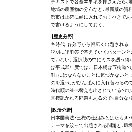
テキストで各基本事項を押さえたら、地
地域の農産物の分布など、最新版の資
都市は正確に頭に入れておくべきであ
で書けるようにしておく。
[歴史分野]
各時代・各分野から幅広く出題される
説明に1問1答で答えていくパターン
ていない。選択肢の中にミスを誘う紛
ば平成25年度では、「日本橋は五街道
町」にはならないことに気づかないと、
のを選べ」がひんぱんに入れ替わるの
時代順の並べ替えも出されているので
直接訊かれる問題もあるので、自分な
[政治分野]
日本国憲法・三権の仕組みとはたらき
テーマを絞って出題される問題と、環境