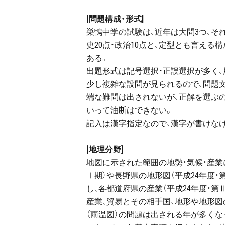
[問題構成・形式]
巣鴨中学の試験は、近年は大問3つ、そ
史20点・政治10点と、定型とも言える
ある。
出題形式は記号選択・正誤選択が多く
少し複雑な設問が見られるので、問題
端な難問は出されないが、正解を選ぶ
いって油断はできない。
記入は漢字指定なので、漢字が書けな
[地理分野]
地図に示された範囲の地勢・気候・産業
Ⅰ期）や長野県の地形図（平成24年度
し、各都道府県の産業（平成24年度・
産業、貿易とその相手国、地形や地形
（雨温図）の問題は出される年が多くな