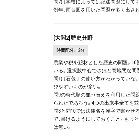
問7は学校によっては記述問題にして
例年、雨音図を用いた問題が多く出さ
[大問2]歴史分野
時間配分：
12分
農業や税を題材とした歴史の問題。1
いる。選択肢中心でさほど意地悪な問
問1は石包丁の使い方がわかっていな
びやすいものが多い。
問9の時代順の並べ替えを利用した問
られたであろう。4つの出来事全てを
問3と問10では法律名を漢字で書か
で、書けるようにしておくこと。もっ
は無い。