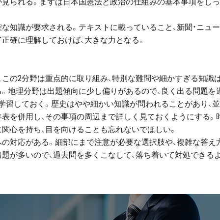
が見られる。まずは日本国憲法と政治の仕組みの基本事項をし
確な知識が要求される。テキストに載っていること、新聞・ニュ
て正確に理解しておけば、大きな力となる。
、この2分野は重点的に取り組み、特別な難問や細かすぎる知識
る。地理分野は出題傾向に少し偏りがあるので、良く出る問題を
学習しておく。歴史はやや細かい知識が問われることがあり、
年表を併用し、その事項の周辺まで詳しく見ておくようにする。
に関心を持ち、目を向けることも忘れないでほしい。
への対応がある。細部にまで注意が必要な選択肢や、複雑な答え
出題が多いので、過去問を多くこなして、落ち着いて対処できる