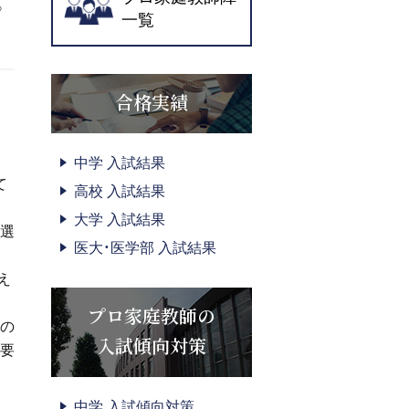
。
一覧
合格実績
中学 入試結果
て
高校 入試結果
大学 入試結果
が選
医大・医学部 入試結果
え
プロ家庭教師の
るの
入試傾向対策
必要
中学 入試傾向対策