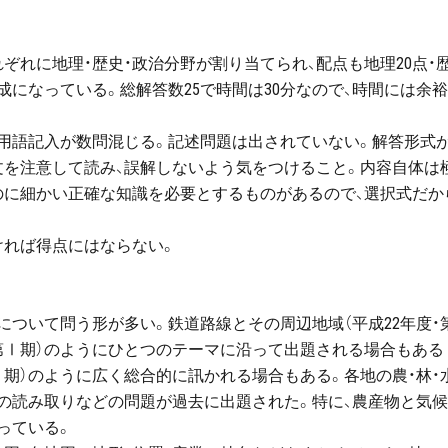
れぞれに地理・歴史・政治分野が割り当てられ、配点も地理20点・
構成になっている。総解答数25で時間は30分なので、時間には余
、用語記入が数問混じる。記述問題は出されていない。解答形式
文を注意して読み、誤解しないよう気をつけること。内容自体は
のに細かい正確な知識を必要とするものがあるので、選択式だか
ければ得点にはならない。
について問う形が多い。鉄道路線とその周辺地域（平成22年度・
・第Ⅰ期）のようにひとつのテーマに沿って出題される場合もある
第Ⅱ期）のように広く総合的に訊かれる場合もある。各地の農・林・
図の読み取りなどの問題が過去に出題された。特に、農産物と気候
っている。