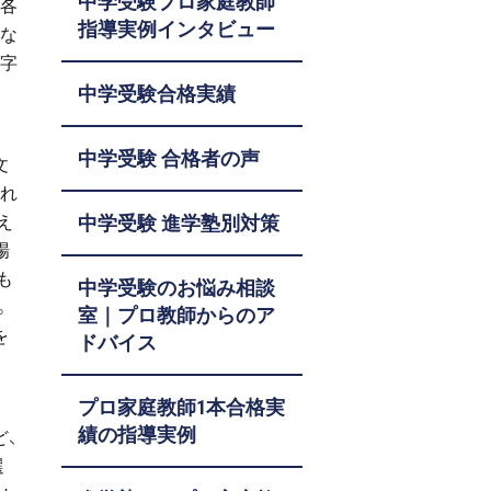
中学受験プロ家庭教師
、各
指導実例インタビュー
的な
漢字
中学受験合格実績
中学受験 合格者の声
文
され
え
中学受験 進学塾別対策
場
も
中学受験のお悩み相談
。
室｜プロ教師からのア
を
ドバイス
プロ家庭教師1本合格実
績の指導実例
ど、
選