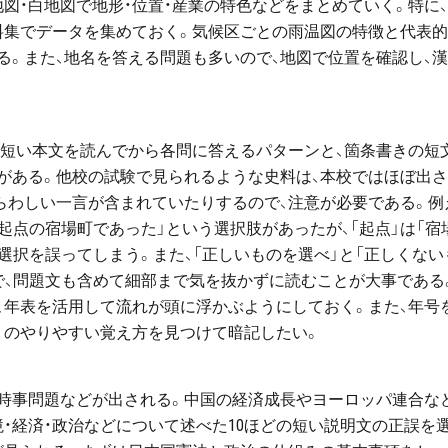
図・白地図で地形・位置・産業の特色などをまとめていく。特に
料集でデータを集めておく。気候区ごとの雨温図の特徴と代表
る。また、地名を答える問題も多いので、地図で位置を確認し、
。短い本文を読んでから各問に答えるパターンと、箇条書きの短
とがある。他校の試験で見られるような史料は、本校ではほぼ出
らわしい一言が含まれていたりするので、注意が必要である。例
の起点の宿場町であった」という選択肢があったが、「起点」は「宿
選択を誤ってしまう。また、「正しいものを選べ」と「正しくない
で、問題文も含めて細部まで気を抜かずに読むことが大事である
、年表を活用して流れが頭に浮かぶようにしておく。また、年号
りのやりやすい覚え方を見つけて暗記したい。
・時事問題などが出される。中国の経済成長やヨーロッパ連合な
・経済・政治などについて述べた10ほどの短い説明文の正誤を