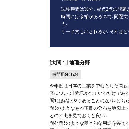
試験時間は30分。配点2点の問題
時間には余裕があるので、問題
う。
リード文も出されるが、それほど
[大問１] 地理分野
時間配分：
12分
今年度は日本の工業を中心とした問題
蚕について1問訊かれているだけであ
問1は解答が2つあることになり、どち
問3のようなある項目の分布を地図上
との特徴を見ておくと良い。
問4・問5のような基本的な用語を答え