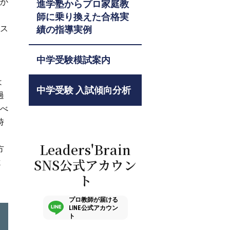
っか
進学塾からプロ家庭教
師に乗り換えた合格実
ース
績の指導実例
中学受験模試案内
は
中学受験 入試傾向分析
過
並べ
時
Leaders'Brain
方
SNS公式アカウン
よ
ト
プロ教師が届ける
LINE公式アカウン
ト