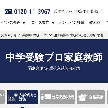
0120-11-3967
0120-11-3967
受付:9:30～21:30(定休:日曜・祝日)
受付:9:30～21:30(定休:日曜・祝日)
レインの強み
レインの強み
コース案内
コース案内
オンライン授業
オンライン授業
教師陣
教師陣
入試傾向分析
巣鴨中学校
2015年度「巣鴨中学校の社会」攻略・学習
中学受験プロ家庭教師
弱点克服・志望校入試傾向対策
の
入試傾向と
進学塾別対策
合格実績
対策