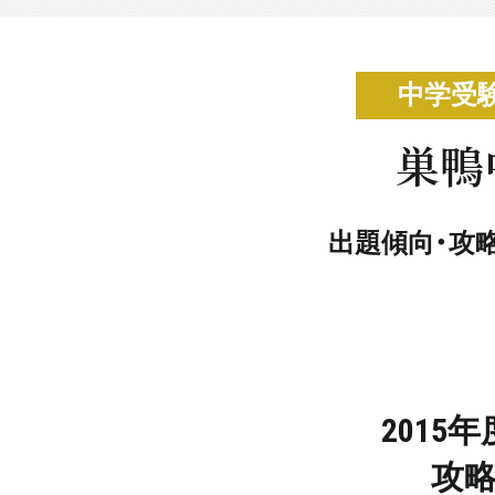
中学受
巣鴨
出題傾向・攻
2015
攻