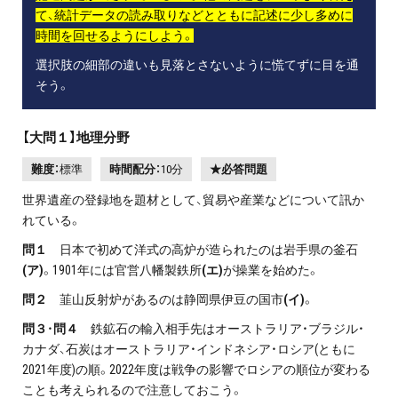
て、統計データの読み取りなどとともに記述に少し多めに
時間を回せるようにしよう。
選択肢の細部の違いも見落とさないように慌てずに目を通
そう。
【大問１】地理分野
難度：
標準
時間配分：
10分
★必答問題
世界遺産の登録地を題材として、貿易や産業などについて訊か
れている。
問１
日本で初めて洋式の高炉が造られたのは岩手県の釜石
(ア)
。1901年には官営八幡製鉄所
(エ)
が操業を始めた。
問２
韮山反射炉があるのは静岡県伊豆の国市
(イ)
。
問３
・
問４
鉄鉱石の輸入相手先はオーストラリア・ブラジル・
カナダ、石炭はオーストラリア・インドネシア・ロシア(ともに
2021年度)の順。2022年度は戦争の影響でロシアの順位が変わる
ことも考えられるので注意しておこう。