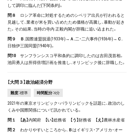
して調印に臨んだ(下関条約)。
問８
ロシア革命に対処するためのシベリア出兵が行われると
見越して、業者が米を買い占めたため価格が高騰し、暴動が起き
た。その結果、当時の寺内 正毅内閣が辞職に追い込まれた。
問９ Ｂ.
国際連盟脱退(1933年)→
Ａ.
二・二六事件(1936年)→
Ｃ.
日独伊三国同盟(1940年)。
問10
サンフランシスコ平和条約に調印したのは吉田茂首相。
池田勇人は所得倍増計画を推進し、オリンピック後に辞職した。
【大問３】政治経済分野
難度：
標準
時間配分：
6分
2021年の東京オリンピック・パラリンピックを話題に、政治のし
くみや国際関係について訊かれている。
問１ 【あ】
内閣府
【い】
総務省
【う】
財務省
【え】
農林水産省
問２
わかりやすいところから、
Ｂ
はイギリス・アメリカ・オー