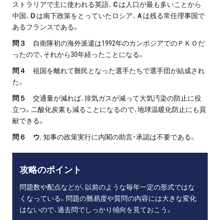
ストラリアで主に使われる英語、
Ｃ
は人口が最も多いことから
中国、
Ｄ
は南下政策をとっていたロシア、
Ａ
は残る常任理事国で
あるフランスである。
問３
自衛隊初の海外派遣は1992年のカンボジアでのＰＫＯだ
ったので、それから30年経ったことになる。
問４
祖国を離れて難民となった選手たちで選手団が結成され
た。
問５
交通量が減れば、排気ガスが減って大気汚染の防止に役
立つ。二酸化炭素も減ることになるので、地球温暖化防止にも貢
献できる。
問６ ウ.
知事の政策実行に内閣の助言・承認は不要である。
攻略のポイント
問題数や配点などが、以前のような毎年一定の形式ではな
くなっている。問題の難易度や質問の内容には大きな変化
はないので、過去問でしっかり傾向を見ておこう。