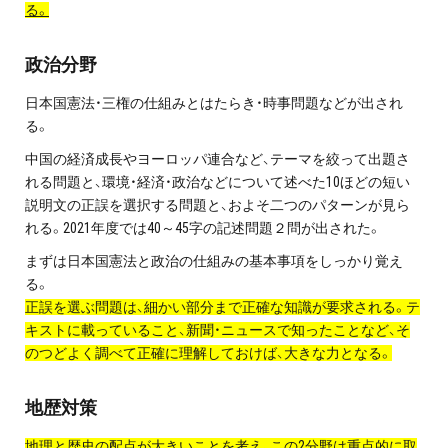
る。
政治分野
日本国憲法・三権の仕組みとはたらき・時事問題などが出され
る。
中国の経済成長やヨーロッパ連合など、テーマを絞って出題さ
れる問題と、環境・経済・政治などについて述べた10ほどの短い
説明文の正誤を選択する問題と、およそ二つのパターンが見ら
れる。2021年度では40～45字の記述問題２問が出された。
まずは日本国憲法と政治の仕組みの基本事項をしっかり覚え
る。
正誤を選ぶ問題は、細かい部分まで正確な知識が要求される。テ
キストに載っていること、新聞・ニュースで知ったことなど、そ
のつどよく調べて正確に理解しておけば、大きな力となる。
地歴対策
地理と歴史の配点が大きいことを考え、この2分野は重点的に取