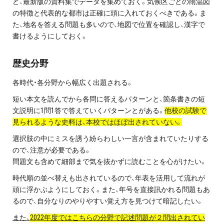
ど、最新版の資料集でデータを集めておく。気候区ごとの雨温図
お問い合わせ・資料請求
の特徴と代表的な都市は正確に頭に入れておくべきである。ま
た、地名を答える問題も多いので、地図で位置を確認し、漢字で
無料体験授業とは
書けるようにしておく。
歴史分野
各時代・各分野から幅広く出題される。
短い本文を読んでから各問に答えるパターンと、箇条書きの短
文説明に1問1答で答えていくパターンとがある。
他校の試験で
見られるような史料は、本校ではほぼ出されていない。
選択肢の中にミスを誘う紛らわしい一言が含まれていたりする
ので、注意が必要である。
問題文も含めて細部まで気を抜かずに読むことを心がけたい。
時代順の並べ替えも出されているので、年表を活用して流れが
頭に浮かぶようにしておく。また、年号を直接訊かれる問題もあ
るので、自分なりのやりやすい覚え方を見つけて暗記したい。
また、
2022年度ではこちらの分野で記述問題が２問出されてい