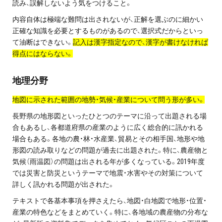
読み、誤解しないよう気をつけること。
プライバシーポリシー
内容自体は極端な難問は出されないが、正解を選ぶのに細かい
正確な知識を必要とするものがあるので、選択式だからといっ
免責事項・著作権等
て油断はできない。
記入は漢字指定なので、漢字が書けなければ
得点にはならない。
地理分野
地図に示された範囲の地勢・気候・産業について問う形が多い。
長野県の地形図といったひとつのテーマに沿って出題される場
合もあるし、各都道府県の産業のように広く総合的に訊かれる
プロ教師が届ける
場合もある。各地の農・林・水産業、貿易とその相手国、地形や地
公式LINE＠
形図の読み取りなどの問題が過去に出題された。特に、農産物と
気候（雨温図）の問題は出される年が多くなっている。2019年度
0120-11-3967
では災害と防災というテーマで地震・水害やその対策について
詳しく訊かれる問題が出された。
受付:9:30～21:30(定休:日曜・祝日)
テキストで各基本事項を押さえたら、地図・白地図で地形・位置・
産業の特色などをまとめていく。特に、各地域の農産物の分布な