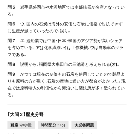
問５
岩手県盛岡市や水沢地区では南部鉄器が名産となってい
る。
問６ ウ.
国内の石炭は海外の安価な石炭に価格で対抗できず
に生産が減っていったので、誤り。
問７ エ.
造船業では中国・日本・韓国のアジア勢が高いシェア
を占めている。
ア
は化学繊維、
イ
は工作機械、
ウ
は自動車のグラ
フである。
問８
説明から、福岡県大牟田市の三池港と考えられる
(オ)
。
問９
かつては現在の８倍もの石炭を使用していたので製品よ
りも原料の方が重く、石炭の産地に近い方が都合がよかった。現
在では原料輸入の利便性から海沿いに製鉄所が多く造られてい
る。
【大問２】歴史分野
難度：
やや難
時間配分：
14分
★必答問題