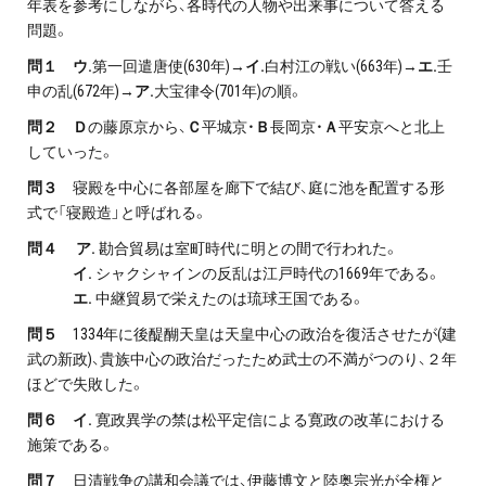
年表を参考にしながら、各時代の人物や出来事について答える
問題。
問１ ウ.
第一回遣唐使(630年)→
イ.
白村江の戦い(663年)→
エ.
壬
申の乱(672年)→
ア.
大宝律令(701年)の順。
問２ Ｄ
の藤原京から、
Ｃ
平城京・
Ｂ
長岡京・
Ａ
平安京へと北上
していった。
問３
寝殿を中心に各部屋を廊下で結び、庭に池を配置する形
式で「寝殿造」と呼ばれる。
問４ ア.
勘合貿易は室町時代に明との間で行われた。
イ.
シャクシャインの反乱は江戸時代の1669年である。
エ.
中継貿易で栄えたのは琉球王国である。
問５
1334年に後醍醐天皇は天皇中心の政治を復活させたが(建
武の新政)、貴族中心の政治だったため武士の不満がつのり、２年
ほどで失敗した。
問６ イ.
寛政異学の禁は松平定信による寛政の改革における
施策である。
問７
日清戦争の講和会議では、伊藤博文と陸奥宗光が全権と