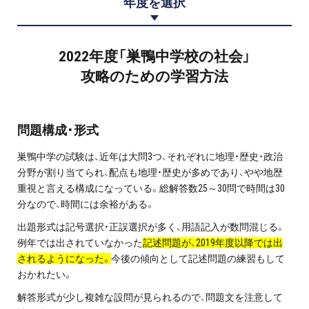
年度を選択
プロ家庭教師の英検®対策
費用について
2022年度「巣鴨中学校の社会」
攻略のための学習方法
お申込みの流れ
よくある質問
問題構成・形式
巣鴨中学の試験は、近年は大問3つ、それぞれに地理・歴史・政治
採用情報
分野が割り当てられ、配点も地理・歴史が多めであり、やや地歴
重視と言える構成になっている。総解答数25～30問で時間は30
分なので、時間には余裕がある。
出題形式は記号選択・正誤選択が多く、用語記入が数問混じる。
インフォメーション
例年では出されていなかった
記述問題が、2019年度以降では出
されるようになった。
今後の傾向として記述問題の練習もして
会社概要
おかれたい。
採用情報
解答形式が少し複雑な設問が見られるので、問題文を注意して