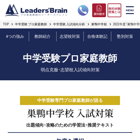
TOP
中学受験 プロ家庭教師
中学受験 入試傾向分析
巣鴨中学校
2022年度「巣鴨中
リーダーズブレインの強み
4つの強み
教師紹介
志望校対策
合格体験記
塾別対策
コース案内
中学受験プロ家庭教師
プロ教師紹介
弱点克服・志望校入試傾向対策
合格実績
オンライン授業
中学受験専門プロ家庭教師が語る
無料体験授業とは
巣鴨中学校 入試対策
出題傾向・攻略のための学習法・推奨テキスト
短期フリープラン