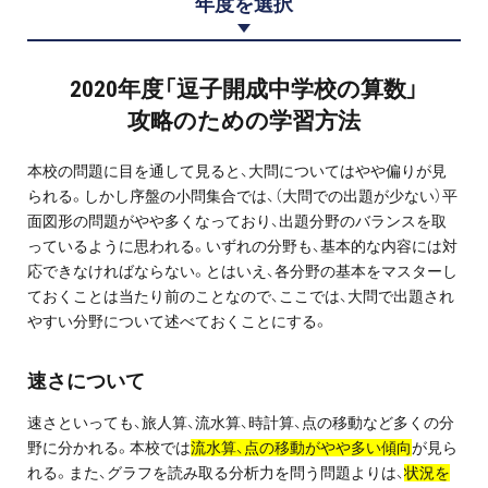
年度を選択
プロ家庭教師の英検®対策
費用について
2020年度「逗子開成中学校の算数」
攻略のための学習方法
お申込みの流れ
本校の問題に目を通して見ると、大問についてはやや偏りが見
よくある質問
られる。しかし序盤の小問集合では、（大問での出題が少ない）平
面図形の問題がやや多くなっており、出題分野のバランスを取
っているように思われる。いずれの分野も、基本的な内容には対
採用情報
応できなければならない。とはいえ、各分野の基本をマスターし
ておくことは当たり前のことなので、ここでは、大問で出題され
やすい分野について述べておくことにする。
インフォメーション
速さについて
会社概要
速さといっても、旅人算、流水算、時計算、点の移動など多くの分
野に分かれる。本校では
流水算、点の移動がやや多い傾向
が見ら
採用情報
れる。また、グラフを読み取る分析力を問う問題よりは、
状況を