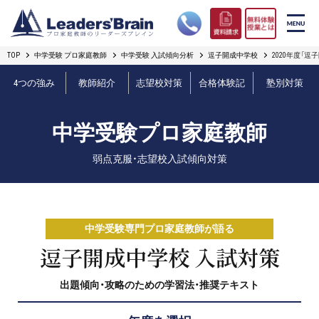
TOP
中学受験 プロ家庭教師
中学受験 入試傾向分析
逗子開成中学校
2020年度「
リーダーズブレインの強み
4つの強み
教師紹介
志望校対策
合格体験記
塾別対策
コース案内
中学受験プロ家庭教師
プロ教師紹介
弱点克服・志望校入試傾向対策
合格実績
オンライン授業
中学受験専門プロ家庭教師が語る
無料体験授業とは
逗子開成中学校 入試対策
出題傾向・攻略のための学習法・推奨テキスト
短期フリープラン