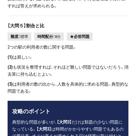
すれば答えが求められる。
【大問５】割合と比
難度：
標準
時間配分：
8分
★必答問題
2つの駅の利用者の数に関する問題。
(1)
は易しい。
(2)
も状況を整理すれば、それほど難しい問題ではないだろう。消
去算に持ち込むとよい。
(3)
は利用者の数の比から、人数を具体的に求める問題。典型的な
問題である。
攻略のポイント
典型的な問題が多いが、
【大問3】
だけは類題の少ない問題に
なっている。
【大問3】
は時間がかかりやすい問題でもあるの
で要注意。すぐに答えが求められる(1)は確実に取り組むと