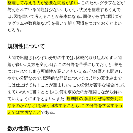
整理して考える力が必要な問題が多い
。このため、グラフなどが
プライバシーポリシー
与えられている問題は少ない。しかし、状況を整理するうえで
は、図を書いて考えることが基本になる。面倒がらずに図（ダイ
免責事項・著作権等
ヤグラムや数直線など）を書いて解く習慣をつけておくとよい
だろう。
規則性について
大問で出題されやすい分野の中では、比較的取り組みやすい問
題が多い。見方を変えれば、この分野を苦手にしておくと、差を
つけられてしまう可能性が高いともいえる。他分野とも関連し
やすい分野なので、標準的な問題については、6年の夏休みまで
プロ教師が届ける
公式LINE＠
には仕上げておくことが望ましい。この分野が苦手な場合は、式
をていねいに書くとともに、何を求めたのか確認しながら解い
ていくようにするとよい。また、
規則性の原理（なぜ等差数列に
0120-11-3967
なるのか？など）を深く追求することも、この分野を学習するう
えでは大切なこと
である。
受付:9:30～21:30(定休:日曜・祝日)
数の性質について