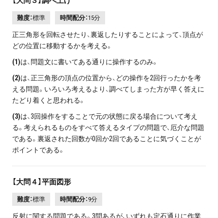
【大問３】調べ上げ
難度：
標準
時間配分：
15分
正三角形を回転させたり、裏返したりすることによって、頂点が
どの位置に移動するかを考える。
(1)
は、問題文に書いてある通りに操作するのみ。
(2)
は、正三角形の頂点の位置から、どの操作を2回行ったかを考
える問題。いろいろ考えるより、調べてしまった方が早く答えに
たどり着くと思われる。
(3)
は、3回操作をすることで元の状態に戻る場合について考え
る。考えられるものをすべて答えるタイプの問題で、厄介な問題
である。裏返された回数が0回か2回であることに気づくことが
ポイントである。
【大問４】平面図形
難度：
標準
時間配分：
9分
反射に関する問題である。3問あるが、いずれも定石通りに作業