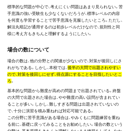
お問い合わせ・資料請求
標準的な問題が中心で、考えにくい問題はあまり見られない。苦
手意識の強い受験生も少なくないだろうが、標準レベルの内容
無料体験授業とは
を何度も学習することで苦手意識を克服したいところ。ただし、
解法丸暗記が通用するのは初歩レベルだけなので、規則性と同
様に考え方もきちんと理解するようにしたい。
場合の数について
場合の数は、他の分野との関連が少ないので、対策が後回しにさ
れがちである。しかし、本校では、
後半の大問で出題されやすい
ので、対策を後回しにせず、得点源にすることを目指したいとこ
ろ
。
基本的な問題から難度が高めの問題まで出題されている。終盤
の大問で出題された場合は、やや難度の高い設問が含まれてい
ることが多い。しかし、難しすぎる問題は出題されていないの
で、十分に演習を積み重ねれば対応可能である。
この分野に苦手意識がある場合は、やみくもに問題練習を重ね
る前に、基礎に戻ってみることをお勧めしたい。場合の数という