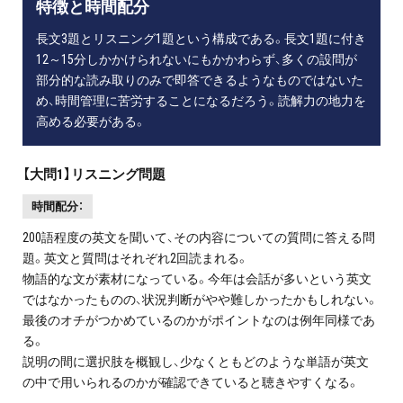
特徴と時間配分
長文3題とリスニング1題という構成である。長文1題に付き
12～15分しかかけられないにもかかわらず、多くの設問が
部分的な読み取りのみで即答できるようなものではないた
め、時間管理に苦労することになるだろう。読解力の地力を
高める必要がある。
【大問1】リスニング問題
時間配分：
200語程度の英文を聞いて、その内容についての質問に答える問
題。英文と質問はそれぞれ2回読まれる。
物語的な文が素材になっている。今年は会話が多いという英文
ではなかったものの、状況判断がやや難しかったかもしれない。
最後のオチがつかめているのかがポイントなのは例年同様であ
る。
説明の間に選択肢を概観し、少なくともどのような単語が英文
の中で用いられるのかが確認できていると聴きやすくなる。