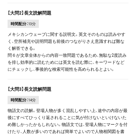
【大問2】長文読解問題
時間配分：
13分
メキシカンウェーブに関する説明文。英文そのものは読みやす
く、空所補充や説明問題も前後のつながりさえ意識すれば難な
く解答できる。
問６が文章全体からの内容一致問題であるため、無駄な2度読み
を排し効率的に読むためには英文を読む際に、キーワードなど
にチェックし、事後的な検索可能性を高められるとよい。
【大問3】長文読解問題
時間配分：
14分
物語文の読解。登場人物が多く混乱しやすい上、途中の内容が最
後にすべてひっくり返されることに気が付けないといけないた
め難しかったかもしれない。物語文では、登場人物にマークを付
けたり、人数が多いのであれば簡単でよいので人物相関図を書