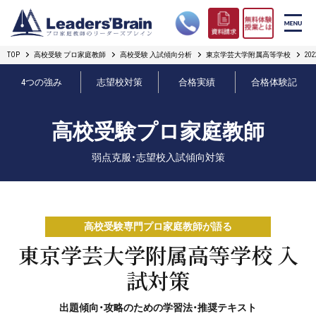
TOP
高校受験 プロ家庭教師
高校受験 入試傾向分析
東京学芸大学附属高等学校
2
リーダーズブレインの強み
4つの強み
志望校対策
合格実績
合格体験記
コース案内
高校受験プロ家庭教師
プロ教師紹介
弱点克服・志望校入試傾向対策
合格実績
オンライン授業
高校受験専門プロ家庭教師が語る
無料体験授業とは
東京学芸大学附属高等学校 入
試対策
短期フリープラン
出題傾向・攻略のための学習法・推奨テキスト