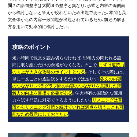
問７
の語句整序は
大問３
の整序と異なり、形式と内容の両側面
から検討しないと答えが絞れないため出題であった。本問も英
文全体からの内容一致問題が出題されているため、前述の解き
方を用いて効率的に検討したい。
攻略のポイント
短い時間で長文を読み切らなければ、思考力の問われる設
問に取り組むだけの余裕がなくなる。そこで、
まずは速読力
の向上が大きな攻略のポイントとなる
。そしてその際には、
単に一文ごとの逐語訳をするだけでは足りず、
各文の内容
のつながり、パラグラフ間の内容のつながりを意識した読
解力の向上を目指す必要がある
。学大特有の国語的な運用
力を試す問題に対応できるようにしたい。
リスニングは普
段からリスニング対策を続けていれば満点を狙うことも可
能なため得意にしておきたい
。