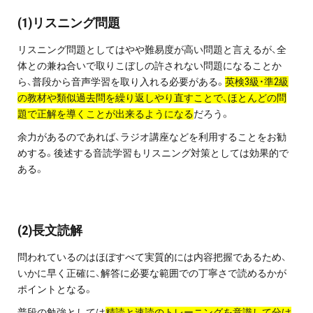
プライバシーポリシー
(1)リスニング問題
免責事項・著作権等
リスニング問題としてはやや難易度が高い問題と言えるが、全
体との兼ね合いで取りこぼしの許されない問題になることか
ら、普段から音声学習を取り入れる必要がある。
英検3級・準2級
の教材や類似過去問を繰り返しやり直すことで、ほとんどの問
題で正解を導くことが出来るようになる
だろう。
余力があるのであれば、ラジオ講座などを利用することをお勧
めする。後述する音読学習もリスニング対策としては効果的で
ある。
プロ教師が届ける
公式LINE＠
(2)長文読解
0120-11-3967
問われているのはほぼすべて実質的には内容把握であるため、
いかに早く正確に、解答に必要な範囲での丁寧さで読めるかが
受付:9:30～21:30(定休:日曜・祝日)
ポイントとなる。
普段の勉強としては
精読と速読のトレーニングを意識して分け