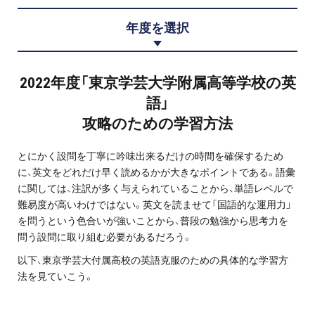
プロ家庭教師の英検®対策
年度を選択
費用について
2022年度「東京学芸大学附属高等学校の英
お申込みの流れ
語」
攻略のための学習方法
よくある質問
とにかく設問を丁寧に吟味出来るだけの時間を確保するため
採用情報
に、英文をどれだけ早く読めるかが大きなポイントである。語彙
に関しては、注訳が多く与えられていることから、単語レベルで
難易度が高いわけではない。英文を読ませて「国語的な運用力」
を問うという色合いが強いことから、普段の勉強から思考力を
問う設問に取り組む必要があるだろう。
インフォメーション
以下、東京学芸大付属高校の英語克服のための具体的な学習方
会社概要
法を見ていこう。
採用情報