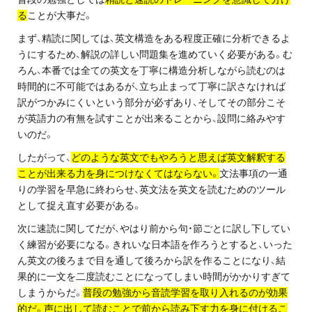
お問い合わせ・資料請求
る
ことが大事だ。
まず、精読に関しては、英文構造をある程度正確に分析できるよ
無料体験授業とは
うにするため、解説の詳しい問題集を進めていく必要がある。む
ろん、本番では全ての英文を丁寧に構造分析しながら読むのは
時間的に不可能ではあるが、立ち止まって丁寧に訳さなければ
訳がつかみにくいという部分が必ずあり、そしてその部分こそ
が英語力の有無を試すことが出来ることから、設問に絡みやす
いのだ。
したがって、
どのような英文でもやろうと思えば英文解釈する
ことが出来る力を身につけなくてはならない。
文法事項の一通
りの学習を早急に終わらせ、英文法を英文を読むためのツール
として捉え直す必要がある。
次に速読に関してだが、やはり前から句・節ごとに訳し下してい
く練習が必要になる。きれいな日本語を作ろうとすると、いった
ん英文の後ろまで目を通して後ろから訳を作ることになり、結
果的に一文を二度読むことになってしまい時間がかかりすぎて
しまうからだ。
普段の勉強から音読学習を取り入れるのが効果
的だ。声に出して読むことで前から読み下す力を身に付けるこ