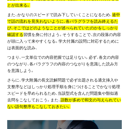
とが出来る。
また、かなりのスピードで読み下していくことになるため、
途中
で話の流れを見失わないように、各パラグラフを読み終えるた
び、そこではどのようなことが述べられていたのかをしっかり
確認する
習慣を身に付けよう。そうすることで、次の段落の内容
が頭に入って来やすくなる。学大付属の設問に対応するために
は表面的な読み、
つまり、一文単位での内容把握では足りない。必ず、各文の内容
のつながり、各パラグラフの内容のつながりを意識した読み方
を意識しよう。
さらに、学大附属の長文読解問題で必ず出題される適文挿入や
文整序などはしっかり処理手順を身につけることでかなり処理
スピードを早められるため、当該型式を含んだ問題集や類似過
去問をこなしておこう。また、
語数が多めで和文の与えられてい
ない語句整序もこなしておきたい。