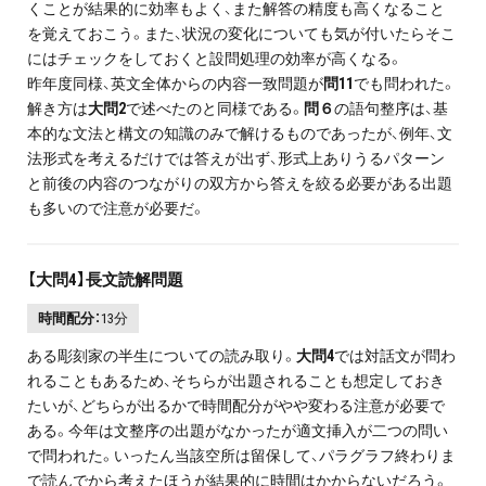
くことが結果的に効率もよく、また解答の精度も高くなること
を覚えておこう。また、状況の変化についても気が付いたらそこ
にはチェックをしておくと設問処理の効率が高くなる。
昨年度同様、英文全体からの内容一致問題が
問11
でも問われた。
解き方は
大問2
で述べたのと同様である。
問６
の語句整序は、基
本的な文法と構文の知識のみで解けるものであったが、例年、文
法形式を考えるだけでは答えが出ず、形式上ありうるパターン
と前後の内容のつながりの双方から答えを絞る必要がある出題
も多いので注意が必要だ。
【大問4】長文読解問題
時間配分：
13分
ある彫刻家の半生についての読み取り。
大問4
では対話文が問わ
れることもあるため、そちらが出題されることも想定しておき
たいが、どちらが出るかで時間配分がやや変わる注意が必要で
ある。今年は文整序の出題がなかったが適文挿入が二つの問い
で問われた。いったん当該空所は留保して、パラグラフ終わりま
で読んでから考えたほうが結果的に時間はかからないだろう。