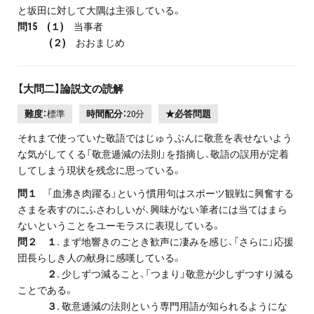
と坂田に対して大隅は主張している。
問15 (１)
当事者
(２)
おおまじめ
【大問二】論説文の読解
難度：
標準
時間配分：
20分
★必答問題
それまで使っていた敬語ではじゅうぶんに敬意を表せないよう
な気がしてくる「敬意逓減の法則」を指摘し、敬語の誤用が定着
してしまう現状を残念に思っている。
問１
「血沸き肉躍る」という慣用句はスポーツ観戦に興奮する
さまを表すのにふさわしいが、興味がない筆者には当てはまら
ないということをユーモラスに表現している。
問２ １.
まず地響きのごとき歓声に凄みを感じ、「さらに」応援
団長らしき人の献身に感嘆している。
２.
少しずつ減ること、「つまり」敬意が少しずつすり減る
ことである。
３.
敬意逓減の法則という専門用語が知られるようにな