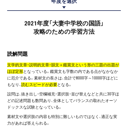
年度を選択
プロ家庭教師の英検®対策
費用について
2021年度「大妻中学校の国語」
攻略のための学習方法
お申込みの流れ
よくある質問
読解問題
文学的文章
・説明的文章・韻文＋鑑賞文という形の三題の出題が
採用情報
ほぼ定形
となっている。鑑賞文も字数の内である点がなかなか
に厄介である。素材文の長さは、合計で
8000
字～
10000
字ほどに
もなり、
読むスピードが必要
となる。
設問は、抜き出し
・空欄補充・選択肢・並び替えなどと共に
30
字ほ
インフォメーション
どの記述問題も数問あり、全体としてバランスの取れたオーソ
ドックスな試験となっている。
会社概要
素材文や選択肢の内容も特別に難しいものではなく、適正な実
採用情報
力があれば答えられる。