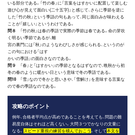
いる部分である。「竹の春」に「言葉をはすかいに配置して楽しむ
遊び心が見えて面白い(二十五字)」と感じて、さらに季節を逆に
した「竹の秋」という季語の句もあって、同じ面白みが味わえる
ことが「嬉しい」というわけである。
問８
「竹の秋」は春の季語で実際の季節は春である。命の芽吹
く明るい季節であるが、離
宮の裏門には「秋」のようなわびしさが感じられる、というのが
この句における「はす
かいの季語」の面白さなのである。
問９
「春」と「はすかい」の季節となるはずなので、晩秋から初
冬の春のように暖かい日という意味で冬の季語である。
問10
「雪」なので冬かと思いきや、「雪解け」を意味する言葉な
ので春の季語なのである。
攻略のポイント
例年、合格者平均点が高めであることを考えても、問題の難
易度自体はそれほど高くない。大問３つでかなりの文量に
なる。
スピード重視の練習を積んでおこう
。そして
本文を