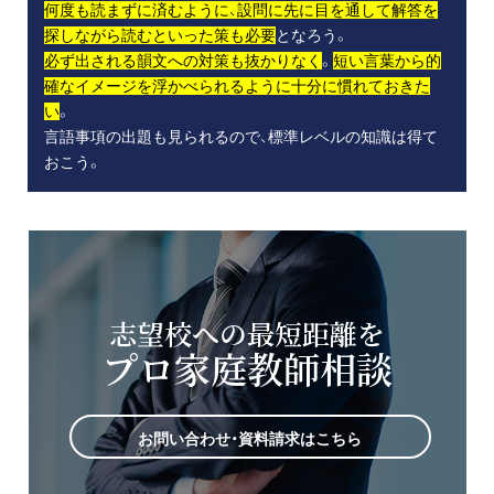
何度も読まずに済むように、設問に先に目を通して解答を
探しながら読むといった策も必要
となろう。
必ず出される韻文への対策も抜かりなく
。
短い言葉から的
確なイメージを浮かべられるように十分に慣れておきた
い
。
言語事項の出題も見られるので、標準レベルの知識は得て
おこう。
志望校への最短距離を
プロ家庭教師相談
お問い合わせ・資料請求はこちら