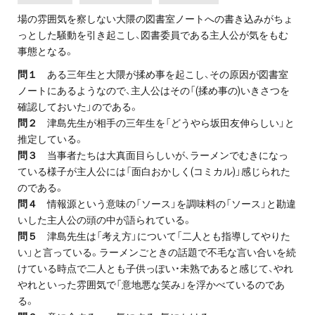
場の雰囲気を察しない大隈の図書室ノートへの書き込みがちょ
っとした騒動を引き起こし、図書委員である主人公が気をもむ
事態となる。
問１
ある三年生と大隈が揉め事を起こし、その原因が図書室
ノートにあるようなので、主人公はその「(揉め事の)いきさつを
確認しておいた」のである。
問２
津島先生が相手の三年生を「どうやら坂田友伸らしい」と
推定している。
問３
当事者たちは大真面目らしいが、ラーメンでむきになっ
ている様子が主人公には「面白おかしく(コミカル)」感じられた
のである。
問４
情報源という意味の「ソース」を調味料の「ソース」と勘違
いした主人公の頭の中が語られている。
問５
津島先生は「考え方」について「二人とも指導してやりた
い」と言っている。ラーメンごときの話題で不毛な言い合いを続
けている時点で二人とも子供っぽい・未熟であると感じて、やれ
やれといった雰囲気で「意地悪な笑み」を浮かべているのであ
る。