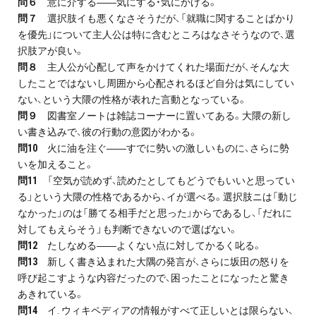
問６
意に介する――気にする・気にかける。
問７
選択肢イも悪くなさそうだが、「就職に関することばかり
を優先」について主人公は特に含むところはなさそうなので、選
択肢アが良い。
問８
主人公が心配して声をかけてくれた場面だが、そんな大
したことではないし周囲から心配されるほど自分は気にしてい
ない、という大隈の性格が表れた言動となっている。
問９
図書室ノートは雑誌コーナーに置いてある。大隈の新し
い書き込みで、彼の行動の意図がわかる。
問10
火に油を注ぐ――すでに勢いの激しいものに、さらに勢
いを加えること。
問11
「空気が読めず、読めたとしてもどうでもいいと思ってい
る」という大隈の性格であるから、イが選べる。選択肢ニは「動じ
なかった」のは「勝てる相手だと思った」からであるし、「だれに
対してもえらそう」も判断できないので選ばない。
問12
たしなめる――よくない点に対してかるく叱る。
問13
新しく書き込まれた大隅の発言が、さらに坂田の怒りを
呼び起こすような内容だったので、困ったことになったと驚き
あきれている。
問14
イ. ウィキペディアの情報がすべて正しいとは限らない、