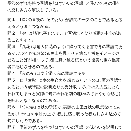
季節のずれを持つ季語を「はすかいの季語」と呼んで、その俳句
の楽しみ方を解説している。
問１
【ロ】の直後の「そのため」が設問の一文のことであると考
えるとうまくつながる。
問２
「や」は「切れ字」で、そこで区切れとなり感動の中心があ
ることを示す。
問３
「風花」は晴天に花のように降ってくる雪で冬の季語であ
るが、この句では都の衣笠山を思わせる地名と桜をイメージさ
せることばが相まって、都に舞い散る桜という優美な趣を鑑賞
者に感じさせるのである。
問４
「秋の夜」は文字通り秋の季語である。
問５
ロ. 「麦秋」に麦の生命力を感じるというのは、夏の季語で
あるという歳時記の説明通りの受け取りで、その先入観にとら
われてしまうと実際に句に表れる別の趣(秋のさわやかな感じ)
を味わえなくなるのである。
問６
「竹の春」は秋の季語で、実際の山里は秋の風景なのであ
るが、「それ」を承知の上で「春」に感じ取った春らしさを込めて
句にしたのである。
問７
季節のずれを持つ「はすかいの季語」の味わいを説明して