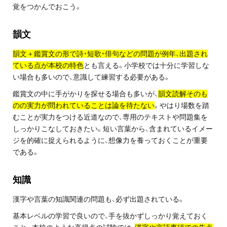
お問い合わせ・資料請求
覚をつかんでおこう。
韻文
無料体験授業とは
韻文＋鑑賞文の形で詩
・短歌・俳句などの問題が例年、出題され
ている点が本校の特色
とも言える。小学校では十分に学習しな
い場合も多いので、意識して練習する必要がある。
鑑賞文の中に手がかりを探せる場合も多いが、
韻文読解そのも
のの実力が問われていることは論を待たない
。やはり場数を踏
むことが実力をつける近道なので、専用のテキストや問題集を
しっかりこなしておきたい。短い言葉から、含まれているイメー
ジを的確に捉えられるように、想像力を養っておくことが重要
である。
知識
漢字や言葉の知識関連の問題も、必ず出題されている。
基本レベルの学習で良いので、手を抜かずしっかり覚えておく