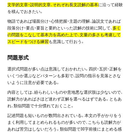
文学的文章
・説明的文章、それぞれ長文読解の基本
に沿って経験
プライバシーポリシー
を積んでおきたい。
免責事項・著作権等
物語であれば場面分け
・心情把握・主題の理解、論説文であれば
段落分け・要点・要旨と要約といった読解の技術に関して、
多く
の問題をこなして基本力を高めた上で、文量の多さも考慮して
スピードをつける練習
も意識して行おう。
問題形式
選択式問題が多い点は意識しておかれたい。四択
・五択・正解を
いくつか選ぶなどパターンも多彩で、設問の指示を見落とさな
プロ教師が届ける
いように注意が必要である。
公式LINE＠
内容としては、紛らわしいものや意地悪な選択肢は少ないので、
読解力があればさほど迷わず正解を選べるはずである。ともあ
0120-11-3967
れ、類似問題で十分慣れておくこと。
記述問題も短いものが数問出されている。本文の手がかりをう
受付:9:30～21:30(定休:日曜・祝日)
まく利用してまとめられるものが多いので、こちらも読解力が
あれば苦労はしないだろう。類似問題で
30
字前後にまとめる感