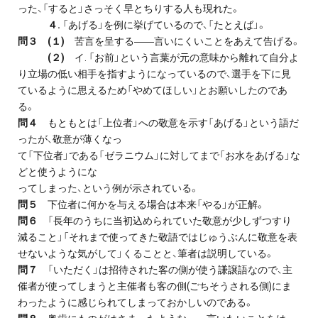
った、「すると」さっそく早とちりする人も現れた。
４.
「あげる」を例に挙げているので、「たとえば」。
問３ (１)
苦言を呈する――言いにくいことをあえて告げる。
(２)
イ. 「お前」という言葉が元の意味から離れて自分よ
り立場の低い相手を指すようになっているので、選手を下に見
ているように思えるため「やめてほしい」とお願いしたのであ
る。
問４
もともとは「上位者」への敬意を示す「あげる」という語だ
ったが、敬意が薄くなっ
て「下位者」である「ゼラニウム」に対してまで「お水をあげる」な
どと使うようにな
ってしまった、という例が示されている。
問５
下位者に何かを与える場合は本来「やる」が正解。
問６
「長年のうちに当初込められていた敬意が少しずつすり
減ること」「それまで使ってきた敬語ではじゅうぶんに敬意を表
せないような気がして」くることと、筆者は説明している。
問７
「いただく」は招待された客の側が使う謙譲語なので、主
催者が使ってしまうと主催者も客の側(ごちそうされる側)にま
わったように感じられてしまっておかしいのである。