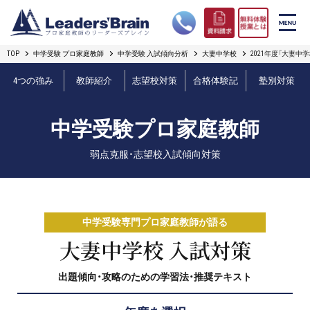
TOP
中学受験 プロ家庭教師
中学受験 入試傾向分析
大妻中学校
2021年度「大妻中
リーダーズブレインの強み
4つの強み
教師紹介
志望校対策
合格体験記
塾別対策
コース案内
中学受験プロ家庭教師
プロ教師紹介
弱点克服・志望校入試傾向対策
合格実績
オンライン授業
中学受験専門プロ家庭教師が語る
無料体験授業とは
大妻中学校 入試対策
出題傾向・攻略のための学習法・推奨テキスト
短期フリープラン