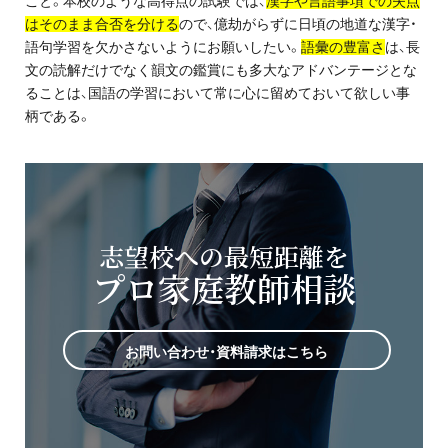
こと。本校のような高得点の試験では、
漢字や言語事項での失点
はそのまま合否を分ける
ので、億劫がらずに日頃の地道な漢字
・
語句学習を欠かさないようにお願いしたい。
語彙の豊富さ
は、長
文の読解だけでなく韻文の鑑賞にも多大なアドバンテージとな
ることは、国語の学習において常に心に留めておいて欲しい事
柄である。
志望校への最短距離を
プロ家庭教師相談
お問い合わせ・資料請求はこちら