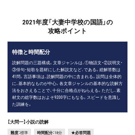
2021年度「大妻中学校の国語」の
攻略ポイント
特徴と時間配分
読解問題の三題構成。文章ジャンルは、①物語文・②説明文・
③俳句・短歌を題材にした解説文など、である。総解答数は
41問。言語事項は、読解問題の中に含まれる。設問は全体的
に、基本的なものが中心。各文章ジャンルの基本的な読解方
法をおさえることで、十分に合格点がねらえる。ただし、素
材文の総字数はおよそ9200字にもなる。スピードを意識し
た訓練を。
【大問一】小説の読解
難度：
標準
時間配分：
18分
★必答問題