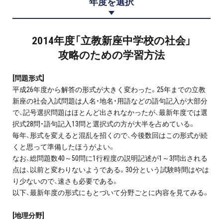
年度を選択
プロ家庭教師の英検®対策
費用について
2014年度「立教新座中学校の社会」
攻略のための学習方法
お申込みの流れ
[問題形式]
よくある質問
平成26年度から解答の形式が大きく変わった。25年までの立教
新座の社会入試問題は人名・地名・用語などの語句記入が大部分
で、記号選択問題はほとんど出されなかったが、最新年度では選
採用情報
択式28問・語句記入13問と選択式の方が大半を占めている。
毎年、形式を変えると混乱を招くので、今後数回はこの形式が続
くと思って準備したほうがよい。
なお、総問題数40～50問に1行程度の説明記述が1～3問出される
点は、以前と変わりないようである。30分という試験時間はやは
インフォメーション
り少ないので、速さも必要である。
会社概要
以下、最新年度の形式にもとづいて分野ごとに内容を見てみる。
採用情報
[地理分野]