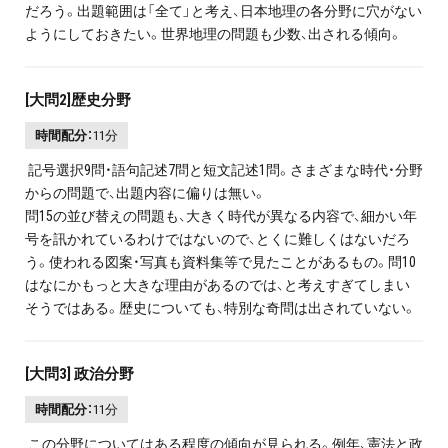
だろう。出題範囲は「全て」と考え、日本地理の各分野に穴がない
ようにしておきたい。世界地理の問題も少数、出される傾向。
[大問2]歴史分野
時間配分：
11分
記号選択9問・語句記述7問と短文記述1問。さまざまな時代・分野
からの問題で、出題内容に偏りは無い。
問15の並び替えの問題も、大きく時代が異なる内容で、細かい年
号を訊かれているわけではないので、とくに難しくはないだろ
う。使われる図案・写真も資料集等で見たことがあるもの。問10
はなにかもっと大きな理由があるのでは、と考えすぎてしまい
そうではある。歴史についても、特別な奇問は出されていない。
[大問3] 政治分野
時間配分：
11分
この分野についてはある程度の傾向が見られる。例年、憲法と政