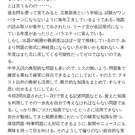
とは言うものの・・・・・・。
過去問を遡って見てみると、立教新座という学校は、試験がワン
パターンにならないように毎年工夫しているようである。地図
の読み取りが集中して出されたり、リード文が会話形式になっ
ている年度があったりと、バラエティに富んでいる。
しかし、出題の範囲や難易度はほぼ一定で推移しているので、あ
まり問題の形式に神経質にならない方が良いかも知れない。来
年度はまた元に戻してくる可能性だってゼロではないのであ
る。
中学入試の典型的な問題も多いので、ミスの無いよう、問題集で
練習を重ねて確実に得点できるようにしておく。その上で、テキ
スト以外の教材も活用して、断片的な知識をまとめて、すらすら
思い出せるようにしておく。
今回2問出題された1～2行で答える記述問題なども、覚えた知識
を利用してその一歩先を自分で考えなければならない問題であ
る。しっかり身につけた知識でないととっさに活用できない。
自分が勉強してきた範囲全般にわたっての確実な知識を持つ。
環境問題・時事問題にも対応できるように、新聞やニュースにも
興味を持って目を向ける。そのようして偏りのない総合的な実