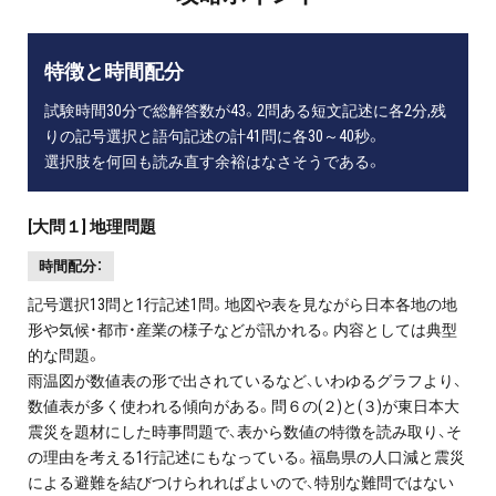
特徴と時間配分
試験時間30分で総解答数が43。2問ある短文記述に各2分,残
りの記号選択と語句記述の計41問に各30～40秒。
選択肢を何回も読み直す余裕はなさそうである。
[大問１] 地理問題
時間配分：
記号選択13問と1行記述1問。地図や表を見ながら日本各地の地
形や気候・都市・産業の様子などが訊かれる。内容としては典型
的な問題。
雨温図が数値表の形で出されているなど、いわゆるグラフより、
数値表が多く使われる傾向がある。問６の(２)と(３)が東日本大
震災を題材にした時事問題で、表から数値の特徴を読み取り、そ
の理由を考える1行記述にもなっている。福島県の人口減と震災
による避難を結びつけられればよいので、特別な難問ではない