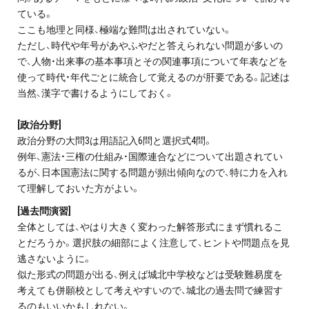
お問い合わせ・資料請求
ている。
ここも地理と同様、極端な難問は出されていない。
ただし、時代や年号があやふやだと答えられない問題が多いの
無料体験授業とは
で、人物・出来事の基本事項とその関連事項について年表などを
使って時代・年代ごとに統合して覚えるのが肝要である。記述は
当然、漢字で書けるようにしておく。
[政治分野]
政治分野の大問3は用語記入6問と選択式4問。
例年、憲法・三権の仕組み・国際連合などについて出題されてい
るが、日本国憲法に関する問題が頻出傾向なので、特に力を入れ
て理解しておいた方がよい。
[過去問演習]
全体としては、やはり大きく変わった解答形式にまず慣れるこ
とだろうか。選択肢の細部によく注意して、ヒントや問題点を見
逃さないように。
似た形式の問題が出る、例えば城北中学校などは受験難易度を
考えても併願校として考えやすいので、城北の過去問で練習す
るのもいいかもしれない。