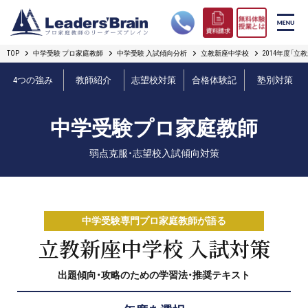
TOP
中学受験 プロ家庭教師
中学受験 入試傾向分析
立教新座中学校
2014年度「
リーダーズブレインの強み
4つの強み
教師紹介
志望校対策
合格体験記
塾別対策
コース案内
中学受験プロ家庭教師
プロ教師紹介
弱点克服・志望校入試傾向対策
合格実績
オンライン授業
中学受験専門プロ家庭教師が語る
無料体験授業とは
立教新座中学校 入試対策
出題傾向・攻略のための学習法・推奨テキスト
短期フリープラン