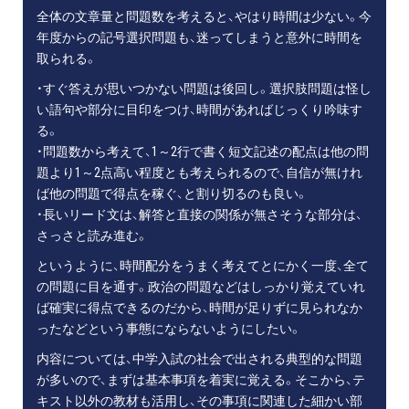
全体の文章量と問題数を考えると、やはり時間は少ない。今
年度からの記号選択問題も、迷ってしまうと意外に時間を
取られる。
・すぐ答えが思いつかない問題は後回し。選択肢問題は怪し
い語句や部分に目印をつけ、時間があればじっくり吟味す
る。
・問題数から考えて、1～2行で書く短文記述の配点は他の問
題より1～2点高い程度とも考えられるので、自信が無けれ
ば他の問題で得点を稼ぐ、と割り切るのも良い。
・長いリード文は、解答と直接の関係が無さそうな部分は、
さっさと読み進む。
というように、時間配分をうまく考えてとにかく一度、全て
の問題に目を通す。政治の問題などはしっかり覚えていれ
ば確実に得点できるのだから、時間が足りずに見られなか
ったなどという事態にならないようにしたい。
内容については、中学入試の社会で出される典型的な問題
が多いので、まずは基本事項を着実に覚える。そこから、テ
キスト以外の教材も活用し、その事項に関連した細かい部