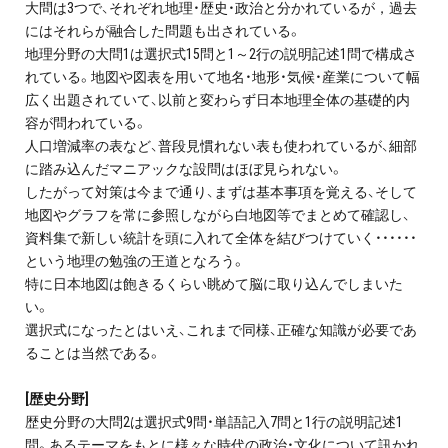
大問は3つで、それぞれ地理・歴史・政治と分かれているが，過去
プライバシーポリシー
にはそれらが融合した問題も出されている。
地理分野の大問1は選択式15問と1～2行の説明記述1問で構成さ
免責事項・著作権等
れている。地図や図表を用いて地名・地形・気候・産業について幅
広く出題されていて、以前と変わらず日本地理全体の基礎的内
容が問われている。
人口増減率の表など、普段見慣れない表も使われているが、細部
に踏み込んだマニアックな設問はほぼ見られない。
したがって対策は今まで通り、まずは基本事項を覚える、そして
地図やグラフを常に参照しながら白地図等でまとめて確認し、
資料集で新しい統計を頭に入れて全体を結びつけていく・・・・・・
という地理の勉強の王道となろう。
プロ教師が届ける
特に日本地図は飽きるくらい眺めて脳に取り込んでしまいた
公式LINE＠
い。
選択式になったとはいえ、これまで同様、正確な知識が必要であ
0120-11-3967
ることは当然である。
受付:9:30～21:30(定休:日曜・祝日)
[歴史分野]
歴史分野の大問2は選択式9問・単語記入7問と1行の説明記述1
問。あるテーマをもとに様々な時代の政治・文化について訊かれ