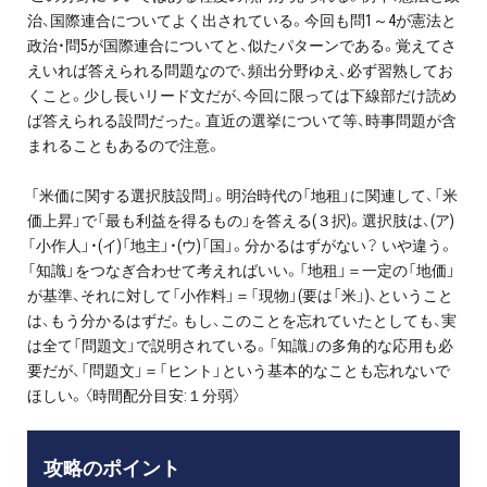
治、国際連合についてよく出されている。今回も問1～4が憲法と
政治・問5が国際連合についてと、似たパターンである。覚えてさ
えいれば答えられる問題なので、頻出分野ゆえ、必ず習熟してお
くこと。少し長いリード文だが、今回に限っては下線部だけ読め
ば答えられる設問だった。直近の選挙について等、時事問題が含
まれることもあるので注意。
「米価に関する選択肢設問」。明治時代の「地租」に関連して、「米
価上昇」で「最も利益を得るもの」を答える(３択)。選択肢は、(ア)
「小作人」・(イ)「地主」・(ウ)「国」。分かるはずがない？ いや違う。
「知識」をつなぎ合わせて考えればいい。「地租」＝一定の「地価」
が基準、それに対して「小作料」＝「現物」(要は「米」)、ということ
は、もう分かるはずだ。もし、このことを忘れていたとしても、実
は全て「問題文」で説明されている。「知識」の多角的な応用も必
要だが、「問題文」＝「ヒント」という基本的なことも忘れないで
ほしい。〈時間配分目安:１分弱〉
攻略のポイント