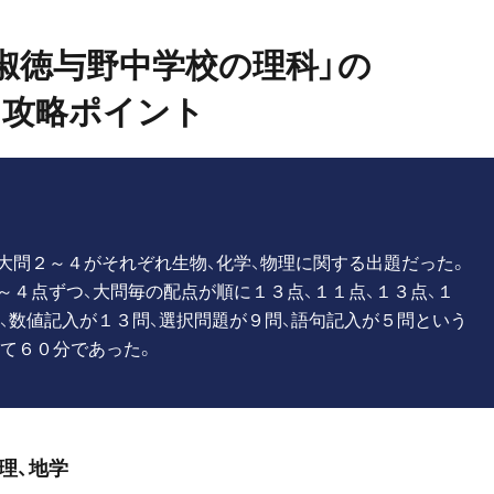
度「淑徳与野中学校の理科」の
攻略ポイント
大問２～４がそれぞれ生物、化学、物理に関する出題だった。
～４点ずつ、大問毎の配点が順に１３点、１１点、１３点、１
、数値記入が１３問、選択問題が９問、語句記入が５問という
て６０分であった。
理、地学