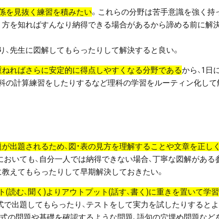
係を見抜く練習を積みたい
。これらの分野は苦手意識を強く持
り方を知ればすんなり納得できる場合があるから諦める前に解
り、先生に図解してもらったりして解決すると良い。
重ねればさらに安定的に得点しやすくなる分野である
から、1日に
理科の計算練習をしたりするなど理科の学習をルーティン化して
題が出題されるため、図・表の見方を理解することや文章を正し
においても、自分一人では納得できない場合、丁寧な図解がある
に教えてもらったりして早期解決しておきたい。
(読む、聞く)よりアウトプット(話す、書く)に重きを置いて学
式で出題してもらったり、テストをして実力を試したりするとよ
形式の問題や基礎を確認するような問題、語句の穴埋め問題など