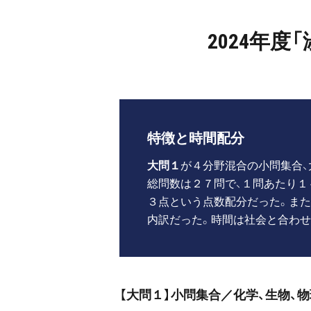
2024年
特徴と時間配分
大問１
が４分野混合の小問集合、
総問数は２７問で、１問あたり１
３点という点数配分だった。また
内訳だった。時間は社会と合わせ
【大問１】小問集合／化学、生物、物