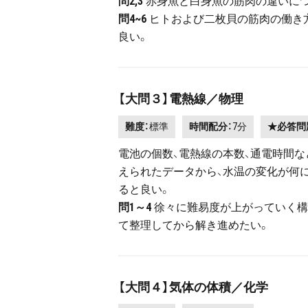
問2,3
赤身魚と白身魚の筋肉の違いにつ
問4~6
ヒトおよび二枚貝の筋肉の働き
良い。
【大問３】電熱線／物理
難度：
標準
時間配分：
7分
★必答問
電池の個数、電熱線の本数、通電時間
えられたデータから、水温の変化が何
ると良い。
問1～4
徐々に難易度が上がっていく構
て整理してから解き進めたい。
【大問４】気体の体積／化学