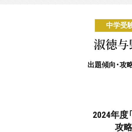
中学受
淑徳与
出題傾向・攻
2024年
攻