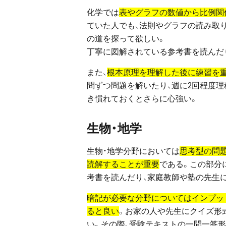
化学では
表やグラフの数値から比例関
ていた人でも、法則やグラフの読み取
の道を探って欲しい。
丁寧に図解されている参考書を読んだ
また、
根本原理を理解した後に練習を
問ずつ問題を解いたり、週に2回程度
き慣れておくとさらに心強い。
生物・地学
生物・地学分野においては
思考型の問
読解することが重要
である。この部分
考書を読んだり、家庭教師や塾の先生
暗記が必要な分野についてはインプット
ると良い
。お家の人や先生にクイズ形
い。その際、受験テキストの一問一答