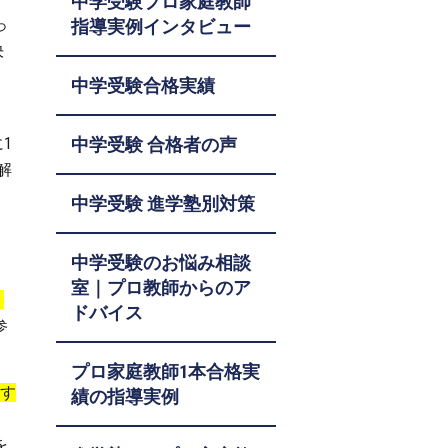
中学受験プロ家庭教師
っ
指導実例インタビュー
決
中学受験合格実績
1
中学受験 合格者の声
解
中学受験 進学塾別対策
中学受験のお悩み相談
室｜プロ教師からのア
く
ドバイス
参
プロ家庭教師1本合格実
習す
績の指導実例
を