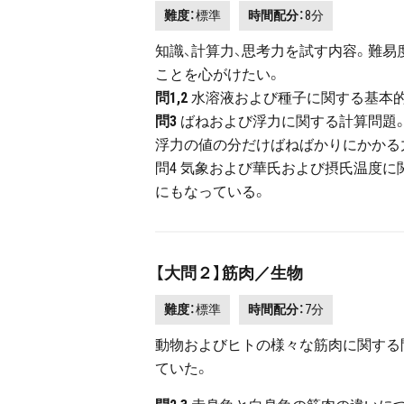
難度：
標準
時間配分：
8分
知識、計算力、思考力を試す内容。難
ことを心がけたい。
問1,2
水溶液および種子に関する基本的
問3
ばねおよび浮力に関する計算問題
浮力の値の分だけばねばかりにかかる
問4 気象および華氏および摂氏温度に
にもなっている。
【大問２】筋肉／生物
難度：
標準
時間配分：
7分
動物およびヒトの様々な筋肉に関する
ていた。