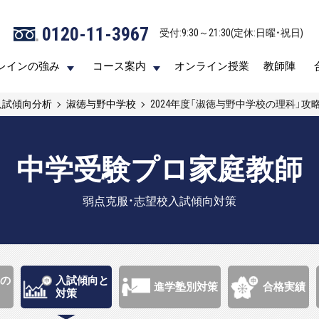
0120-11-3967
0120-11-3967
受付:9:30～21:30(定休:日曜・祝日)
受付:9:30～21:30(定休:日曜・祝日)
レインの強み
レインの強み
コース案内
コース案内
オンライン授業
オンライン授業
教師陣
教師陣
入試傾向分析
淑徳与野中学校
2024年度「淑徳与野中学校の理科」攻
中学受験プロ家庭教師
弱点克服・志望校入試傾向対策
の
入試傾向と
進学塾別対策
合格実績
対策