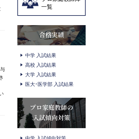
一覧
と
合格実績
中学 入試結果
高校 入試結果
。与
大学 入試結果
き
医大・医学部 入試結果
い
プロ家庭教師の
入試傾向対策
中学 入試傾向対策