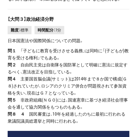
【大問３】政治経済分野
難度：
標準
時間配分：
7分
日本国憲法や国際関係についての問題。
問１
「子どもに教育を受けさせる義務」は同時に「(子どもが)教
育を受ける権利」でもある。
問２
自由民主党は自衛隊を国防軍として明確に憲法に規定す
るべく、憲法改正を目指している。
問４
主要国首脳会議(サミット)は2014年まで８か国で構成(Ｇ
８)されていたが、ロシアのクリミア併合が問題視されて参加資
格を失い、現在はＧ７となっている。
問５
非政府組織(ＮＧＯ)には、国連憲章に基づき経済社会理事
会を通して協力関係をもつものもある。
問８ ４
国民審査は、10年を経過したのちに最初に行われる
衆議院議員総選挙と同時に行われる。