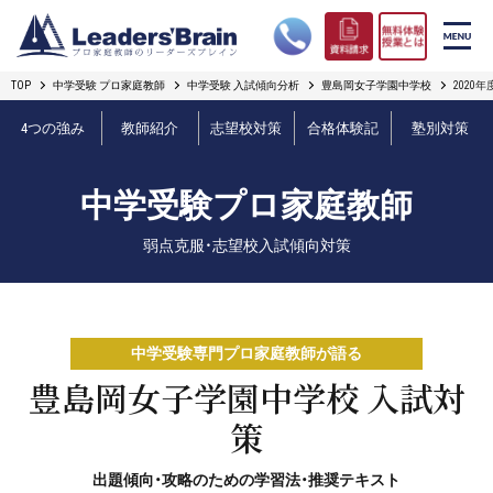
TOP
中学受験 プロ家庭教師
中学受験 入試傾向分析
豊島岡女子学園中学校
2020
リーダーズブレインの強み
4つの強み
教師紹介
志望校対策
合格体験記
塾別対策
コース案内
中学受験プロ家庭教師
プロ教師紹介
弱点克服・志望校入試傾向対策
合格実績
オンライン授業
中学受験専門プロ家庭教師が語る
無料体験授業とは
豊島岡女子学園中学校 入試対
策
短期フリープラン
出題傾向・攻略のための学習法・推奨テキスト