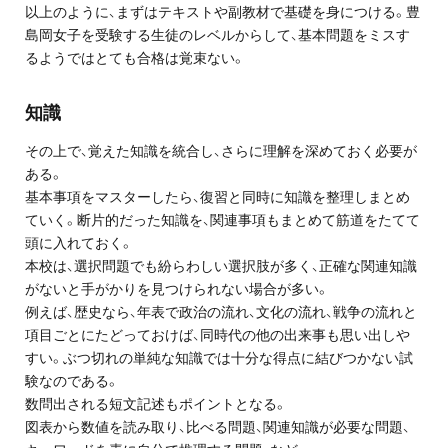
お問い合わせ・資料請求
以上のように、まずはテキストや副教材で基礎を身につける。豊
島岡女子を受験する生徒のレベルからして、基本問題をミスす
るようではとても合格は覚束ない。
無料体験授業とは
知識
その上で、覚えた知識を統合し、さらに理解を深めておく必要が
ある。
基本事項をマスターしたら、復習と同時に知識を整理しまとめ
ていく。断片的だった知識を、関連事項もまとめて筋道をたてて
頭に入れておく。
本校は、選択問題でも紛らわしい選択肢が多く、正確な関連知識
がないと手がかりを見つけられない場合が多い。
例えば、歴史なら、年表で政治の流れ、文化の流れ、戦争の流れと
項目ごとにたどっておけば、同時代の他の出来事も思い出しや
すい。ぶつ切れの単純な知識では十分な得点に結びつかない試
験なのである。
数問出される短文記述もポイントとなる。
図表から数値を読み取り、比べる問題、関連知識が必要な問題、