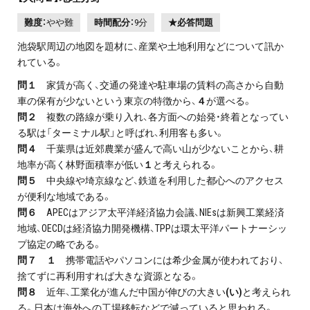
難度：
やや難
時間配分：
9分
★必答問題
池袋駅周辺の地図を題材に、産業や土地利用などについて訊か
れている。
問１
家賃が高く、交通の発達や駐車場の賃料の高さから自動
車の保有が少ないという東京の特徴から、
４
が選べる。
問２
複数の路線が乗り入れ、各方面への始発・終着となってい
る駅は「ターミナル駅」と呼ばれ、利用客も多い。
問４
千葉県は近郊農業が盛んで高い山が少ないことから、耕
地率が高く林野面積率が低い
１
と考えられる。
問５
中央線や埼京線など、鉄道を利用した都心へのアクセス
が便利な地域である。
問６
APECはアジア太平洋経済協力会議、NIEsは新興工業経済
地域、OECDは経済協力開発機構、TPPは環太平洋パートナーシッ
プ協定の略である。
問７ １
携帯電話やパソコンには希少金属が使われており、
捨てずに再利用すれば大きな資源となる。
問８
近年、工業化が進んだ中国が伸びの大きい
(い)
と考えられ
る。日本は海外への工場移転などで減っていると思われる。