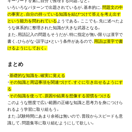
キーワードを素に自分で推理する問題、など。
いろいろなパターンで出題されているが、基本的に、
問題文の中
の事実と、自分の持っている知識を結びつけて答えを考え出す
という能力を問われている
ようである。ここでも、先に述べたよ
うな体系的に整理された知識が大きな武器となる。
また、用語記入の問題もそうだが、特に指定が無い限りは漢字で
書く、ひらがな・誤字は×という条件があるので、
用語は漢字で書
けるようにしておく。
まとめ
・
基礎的な知識を、確実に覚える
・
その知識と周辺事項を関連づけて、すぐに引き出せるようにす
る
・
その知識を使って、原因や結果を想像する習慣をつける
このような態度で広い範囲の正確な知識と思考力を身につけら
れるよう学習に取り組もう。
また、試験時間にあまり余裕は無いので、普段からスピードも意
識して、問題集等に取り組むようにして欲しい。