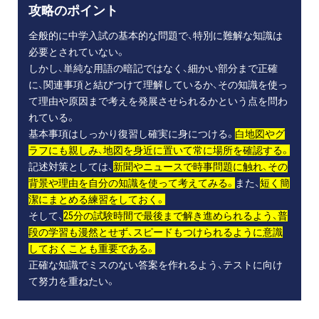
攻略のポイント
全般的に中学入試の基本的な問題で、特別に難解な知識は
必要とされていない。
しかし、単純な用語の暗記ではなく、細かい部分まで正確
に、関連事項と結びつけて理解しているか、その知識を使っ
て理由や原因まで考えを発展させられるかという点を問わ
れている。
基本事項はしっかり復習し確実に身につける。
白地図やグ
ラフにも親しみ、地図を身近に置いて常に場所を確認する。
記述対策としては、
新聞やニュースで時事問題に触れ、その
背景や理由を自分の知識を使って考えてみる。
また、
短く簡
潔にまとめる練習をしておく。
そして、
25分の試験時間で最後まで解き進められるよう、普
段の学習も漫然とせず、スピードもつけられるように意識
しておくことも重要である。
正確な知識でミスのない答案を作れるよう、テストに向け
て努力を重ねたい。