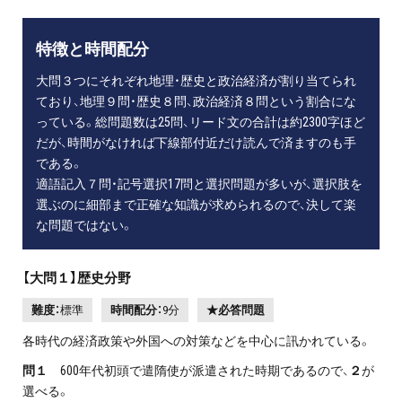
特徴と時間配分
大問３つにそれぞれ地理・歴史と政治経済が割り当てられ
ており、地理９問・歴史８問、政治経済８問という割合にな
っている。総問題数は25問、リード文の合計は約2300字ほど
だが、時間がなければ下線部付近だけ読んで済ますのも手
である。
適語記入７問・記号選択17問と選択問題が多いが、選択肢を
選ぶのに細部まで正確な知識が求められるので、決して楽
な問題ではない。
【大問１】歴史分野
難度：
標準
時間配分：
9分
★必答問題
各時代の経済政策や外国への対策などを中心に訊かれている。
問１
600年代初頭で遣隋使が派遣された時期であるので、
２
が
選べる。