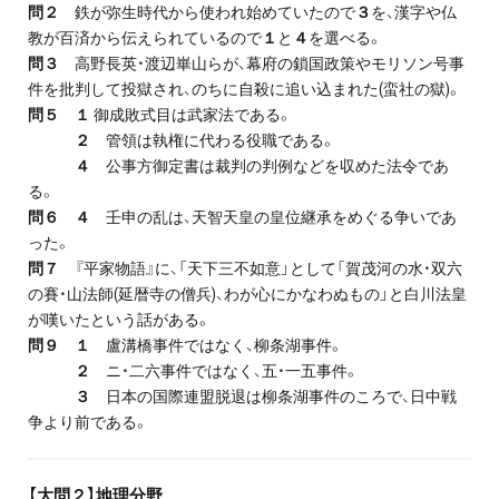
問２
鉄が弥生時代から使われ始めていたので
３
を、漢字や仏
教が百済から伝えられているので
１
と
４
を選べる。
問３
高野長英・渡辺崋山らが、幕府の鎖国政策やモリソン号事
件を批判して投獄され、のちに自殺に追い込まれた(蛮社の獄)。
問５
１
御成敗式目は武家法である。
２
管領は執権に代わる役職である。
４
公事方御定書は裁判の判例などを収めた法令であ
る。
問６
４
壬申の乱は、天智天皇の皇位継承をめぐる争いであ
った。
問７
『平家物語』に、「天下三不如意」として「賀茂河の水・双六
の賽・山法師(延暦寺の僧兵)、わが心にかなわぬもの」と白川法皇
が嘆いたという話がある。
問９
１
盧溝橋事件ではなく、柳条湖事件。
２
ニ・二六事件ではなく、五・一五事件。
３
日本の国際連盟脱退は柳条湖事件のころで、日中戦
争より前である。
【大問２】地理分野