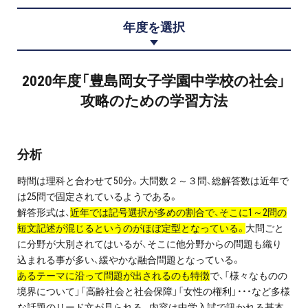
プロ家庭教師の英検®対策
年度を選択
費用について
2020年度「豊島岡女子学園中学校の社会」
お申込みの流れ
攻略のための学習方法
よくある質問
分析
採用情報
時間は理科と合わせて50分。大問数２～３問、総解答数は近年で
は25問で固定されているようである。
解答形式は、
近年では記号選択が多めの割合で、そこに1～2問の
短文記述が混じるというのがほぼ定型となっている。
大問ごと
インフォメーション
に分野が大別されてはいるが、そこに他分野からの問題も織り
込まれる事が多い、緩やかな融合問題となっている。
会社概要
あるテーマに沿って問題が出されるのも特徴
で、「様々なものの
境界について」「高齢社会と社会保障」「女性の権利」・・・など多様
採用情報
な話題のリード文が見られる。内容は中学入試で訊かれる基本