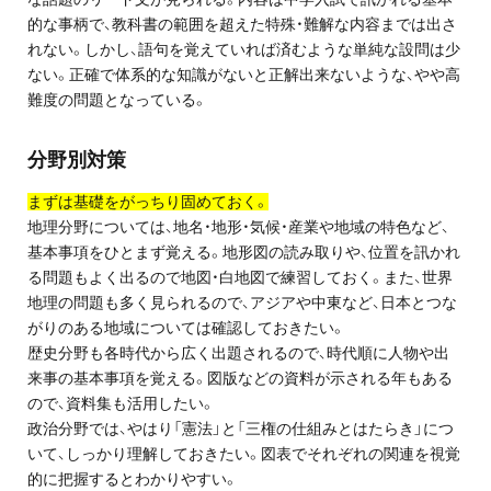
的な事柄で、教科書の範囲を超えた特殊・難解な内容までは出さ
プライバシーポリシー
れない。しかし、語句を覚えていれば済むような単純な設問は少
ない。正確で体系的な知識がないと正解出来ないような、やや高
免責事項・著作権等
難度の問題となっている。
分野別対策
まずは基礎をがっちり固めておく。
地理分野については、地名・地形・気候・産業や地域の特色など、
基本事項をひとまず覚える。地形図の読み取りや、位置を訊かれ
る問題もよく出るので地図・白地図で練習しておく。また、世界
プロ教師が届ける
地理の問題も多く見られるので、アジアや中東など、日本とつな
公式LINE＠
がりのある地域については確認しておきたい。
歴史分野も各時代から広く出題されるので、時代順に人物や出
0120-11-3967
来事の基本事項を覚える。図版などの資料が示される年もある
ので、資料集も活用したい。
政治分野では、やはり「憲法」と「三権の仕組みとはたらき」につ
受付:9:30～21:30(定休:日曜・祝日)
いて、しっかり理解しておきたい。図表でそれぞれの関連を視覚
的に把握するとわかりやすい。