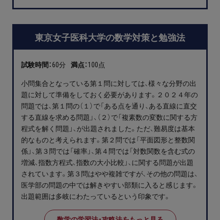
プライバシーポリシー
免責事項・著作権等
東京女子医科大学の数学対策と勉強法
試験時間：
60分
満点：
100点
小問集合となっている第１問に対しては、様々な分野の出
題に対して準備をしておく必要があります。２０２４年の
問題では、第１問の（１）で「ある点を通り、ある直線に直交
する直線を求める問題」、（２）で「複素数の変数に関する方
程式を解く問題」、が出題されました。ただ、難易度は基本
プロ教師が届ける
的なものと考えられます。第２問では「平面図形と整数関
公式LINE＠
係」、第３問では「確率」、第４問では「対数関数を含む式の
増減、指数方程式、指数の大小比較」、に関する問題が出題
0120-11-3967
されています。第３問はやや複雑ですが、その他の問題は、
医学部の問題の中では解きやすい部類に入ると感じます。
受付:9:30～21:30(定休:日曜・祝日)
出題範囲は多岐にわたっているという印象です。
数学の学習法・攻略法をもっと見る