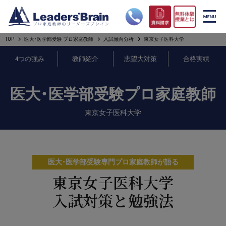
TOP
医大・医学部受験 プロ家庭教師
入試傾向分析
東京女子医科大学
リーダーズブレインの強み
4つの強み
教師紹介
志望大対策
合格実績
コース案内
医大・医学部受験プロ家庭教師
プロ教師紹介
東京女子医科大学
合格実績
オンライン授業
医大・医学部受験専門プロ家庭教師が語る
無料体験授業とは
東京女子医科大学
入試対策と勉強法
短期フリープラン