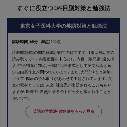
プロ家庭教師の英検®対策
すぐに役立つ！科目別対策と勉強法
費用について
東京女子医科大学の英語対策と勉強法
お申込みの流れ
試験時間：
60分
満点：
100点
よくある質問
読解問題4題の問題構成が例年の傾向です。1題は対話文の
読み取りです。内容把握を中心とし、内容一致問題・適文挿
入・空所補充に加え、一部に記述形式として英文和訳と短
採用情報
い自由英作文が問われています。また、大問3・4では例年、
グラフ・図表の読み取りがあわせて出題されています。英
文の素材としては、人文・社会系が出題されることもあり
ますが、医療系・自然科学系のトピックが扱われることが
インフォメーション
多いです。
会社概要
英語の学習法・攻略法をもっと見る
採用情報