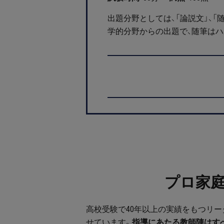
出題分野としては、「論説文」、「
学的分野からの出題で、随筆は
プロ家
高校受験で40年以上の実績をもつリ
せています。
指導にあたる教師陣はす