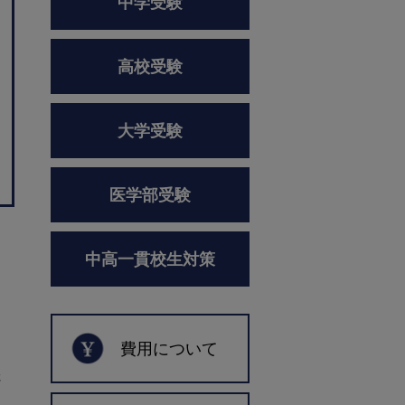
中学受験
高校受験
大学受験
医学部受験
中高一貫校生対策
費用について
さ