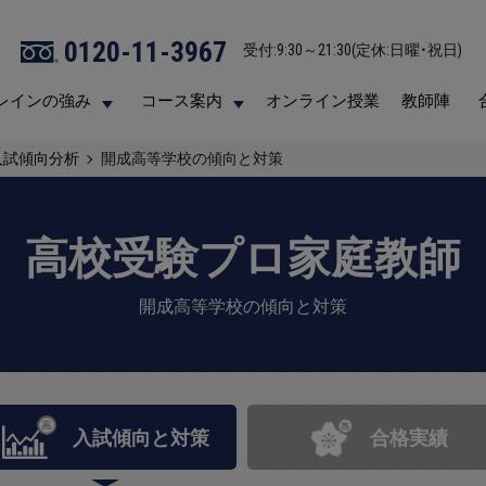
0120-11-3967
0120-11-3967
受付:9:30～21:30(定休:日曜・祝日)
受付:9:30～21:30(定休:日曜・祝日)
レインの強み
レインの強み
コース案内
コース案内
オンライン授業
オンライン授業
教師陣
教師陣
入試傾向分析
開成高等学校の傾向と対策
高校受験プロ家庭教師
開成高等学校の傾向と対策
入試傾向と
対策
合格実績